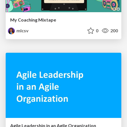
My Coaching Mixtape
mlcsv
0
200
Agile Leadership in an Agile Organization