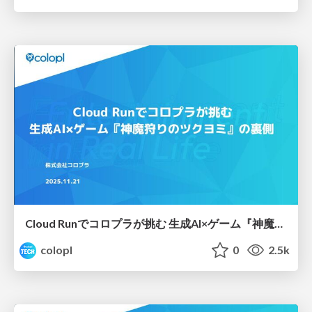
Cloud Runでコロプラが挑む 生成AI×ゲーム『神魔狩りのツクヨミ』の裏側
colopl
0
2.5k