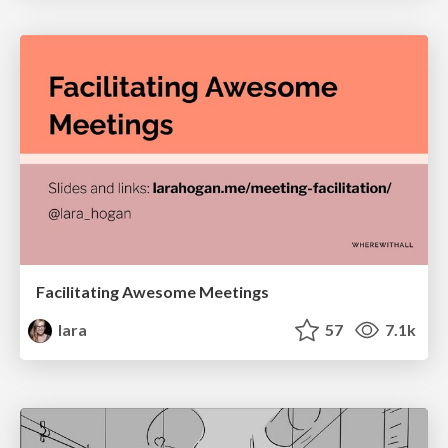
Facilitating Awesome Meetings
lara
57
7.1k