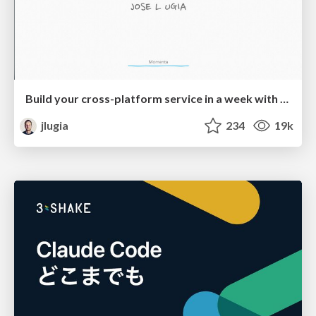
Build your cross-platform service in a week with App Engine
jlugia
234
19k