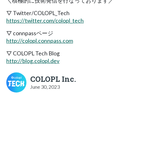
＼積極的に技術発信を行なっております／
▽ Twitter/COLOPL_Tech
https://twitter.com/colopl_tech
▽ connpassページ
http://colopl.connpass.com
▽ COLOPL Tech Blog
http://blog.colopl.dev
COLOPL Inc.
June 30, 2023