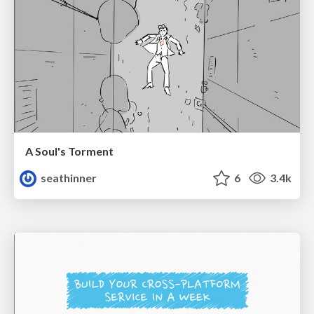
A Soul's Torment
seathinner
6
3.4k