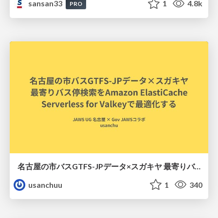
sansan33
1
4.8k
PRO
名古屋の市バスGTFS-JPデータ×スガキヤ 最寄りバス停検索をAmazon ElastiCache Serverless for Valkeyで最適化する
usanchuu
1
340