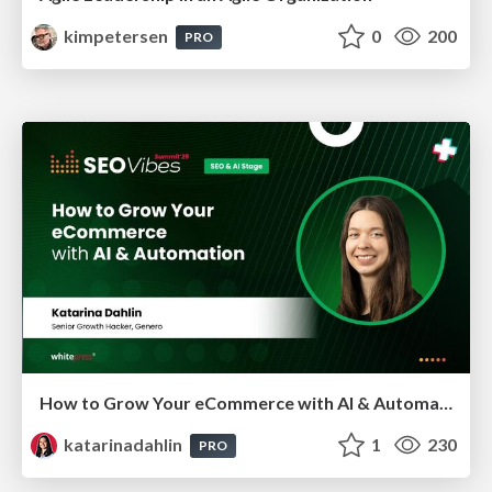
kimpetersen
0
200
PRO
How to Grow Your eCommerce with AI & Automation
katarinadahlin
1
230
PRO