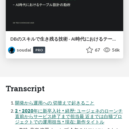
DBのスキルで生き残る技術 - AI時代におけるテーブル設計の勘所
soudai
67
56k
PRO
Transcript
開発から運用への 切替えで起きること
2 • 2020年に新卒入社 • 経歴: ユージェネのローンチ
直前からサービス終了まで担当最 近までは白猫プロ
ジェクトでの運用担当 • 現在: 新作タイトル