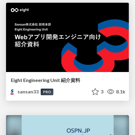
Eight Engineering Unit 紹介資料
sansan33
3
8.1k
PRO