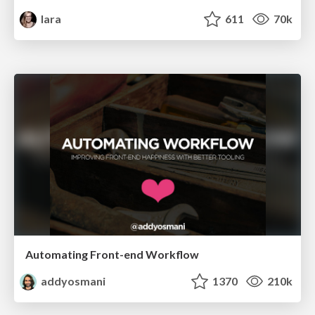
lara
611
70k
Automating Front-end Workflow
addyosmani
1370
210k