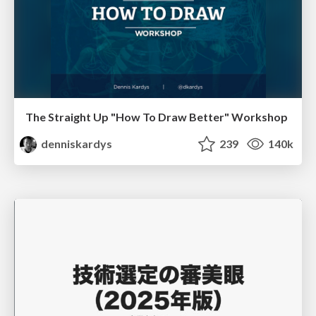
The Straight Up "How To Draw Better" Workshop
denniskardys
239
140k