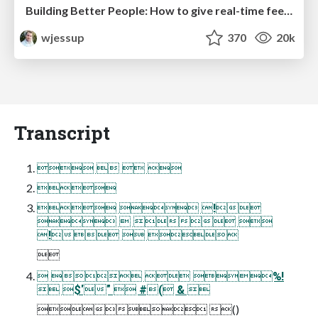
Building Better People: How to give real-time feedback that sticks.
wjessup
370
20k
Transcript
   

  !
   
!  

   %!
 $'"  #( & 
 ()