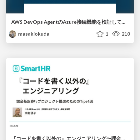
AWS DevOps AgentのAzure接続機能を検証して見えた活用法／Use Cases Verified for the AWS DevOps Agent's Azure Connectivity Feature
masakiokuda
1
210
『コードを書く以外の』エンジニアリング〜課金基盤移行プロジェクト推進のためのTips4選