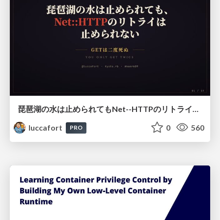
琵琶湖の水は止められてもNet--HTTPのリトライは止められない / You might be able to stop the water flow of Lake Biwa but you can't stop Net::HTTP retries
luccafort
0
560
PRO