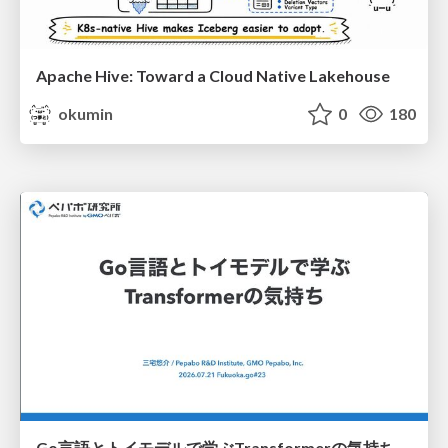
Apache Hive: Toward a Cloud Native Lakehouse
okumin
0
180
Go言語とトイモデルで学ぶTransformerの気持ち / fukuokago23-transformer