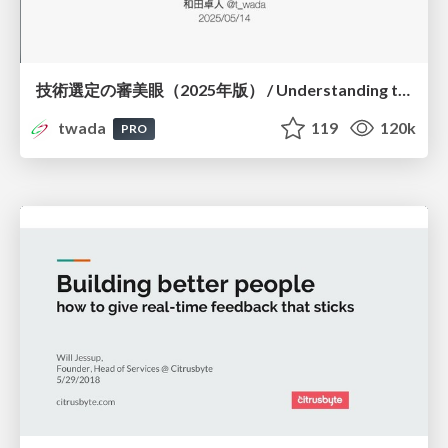
技術選定の審美眼（2025年版） / Understanding the Spiral of Technologies 2025 edition
twada
119
120k
PRO