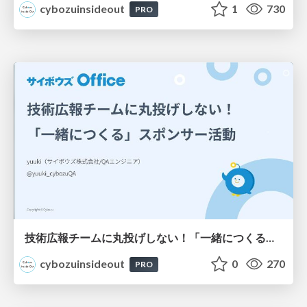
cybozuinsideout
1
730
PRO
技術広報チームに丸投げしない！「一緒につくる」スポンサー活動
cybozuinsideout
0
270
PRO