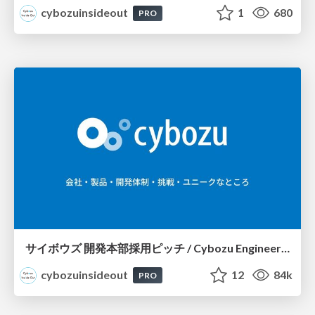
cybozuinsideout
1
680
PRO
サイボウズ 開発本部採用ピッチ / Cybozu Engineer Recruit
cybozuinsideout
12
84k
PRO