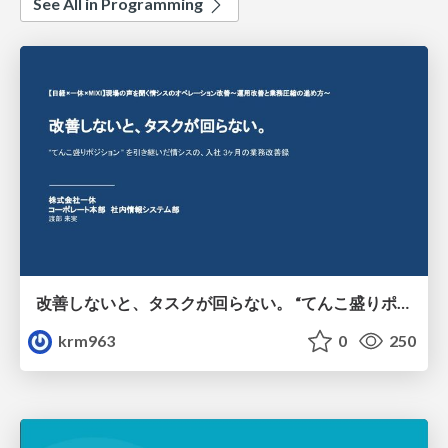
See All in Programming
改善しないと、タスクが回らない。 “てんこ盛りポジション” を引き継いだ情シスの、入社3ヶ月の業務改善録
krm963
0
250