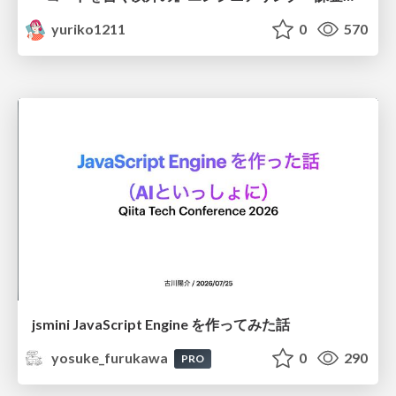
yuriko1211
0
570
jsmini JavaScript Engine を作ってみた話
yosuke_furukawa
0
290
PRO