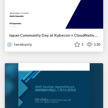
Japan Community Day at Kubecon + CloudNativeCon Japan 2026: Learning Container Privilege Control by Building My Own Low-Level Container Runtime
ternbusty
1
130