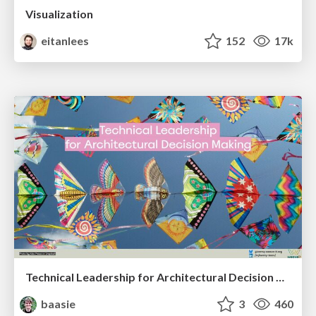
Visualization
eitanlees
152
17k
Technical Leadership for Architectural Decision Making
baasie
3
460