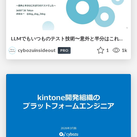
LLMでもいつものテスト技術〜意外と半分はこれまでのテストでした〜
cybozuinsideout
1
1k
PRO