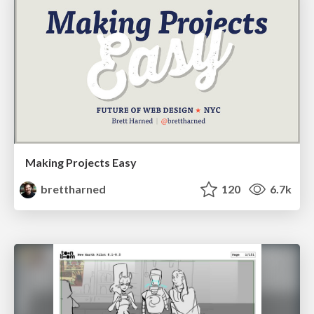
Making Projects Easy
brettharned
120
6.7k