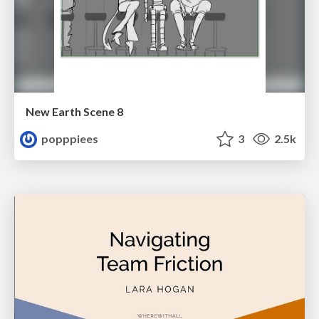
New Earth Scene 8
popppiees
3
2.5k