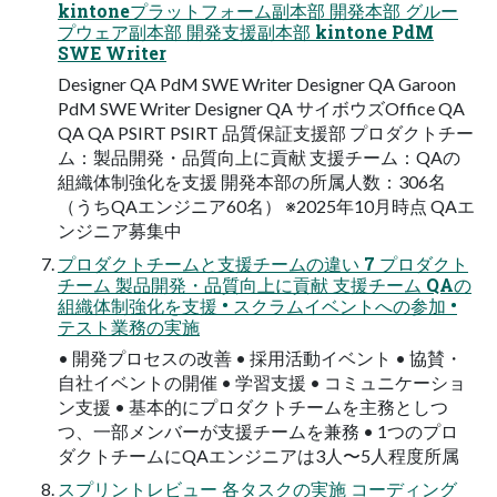
kintoneプラットフォーム副本部 開発本部 グルー
プウェア副本部 開発支援副本部 kintone PdM
SWE Writer
Designer QA PdM SWE Writer Designer QA Garoon
PdM SWE Writer Designer QA サイボウズOffice QA
QA QA PSIRT PSIRT 品質保証支援部 プロダクトチー
ム：製品開発・品質向上に貢献 支援チーム：QAの
組織体制強化を支援 開発本部の所属人数：306名
（うちQAエンジニア60名） ※2025年10月時点 QAエ
ンジニア募集中
プロダクトチームと支援チームの違い 7 プロダクト
チーム 製品開発・品質向上に貢献 支援チーム QAの
組織体制強化を支援 • スクラムイベントへの参加 •
テスト業務の実施
• 開発プロセスの改善 • 採用活動イベント • 協賛・
自社イベントの開催 • 学習支援 • コミュニケーショ
ン支援 • 基本的にプロダクトチームを主務としつ
つ、一部メンバーが支援チームを兼務 • 1つのプロ
ダクトチームにQAエンジニアは3人〜5人程度所属
スプリントレビュー 各タスクの実施 コーディング