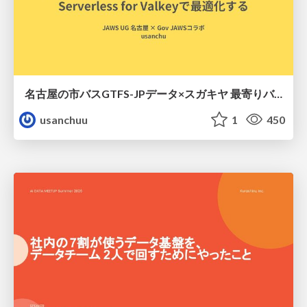
名古屋の市バスGTFS-JPデータ×スガキヤ 最寄りバス停検索をAmazon ElastiCache Serverless for Valkeyで最適化する
usanchuu
1
450