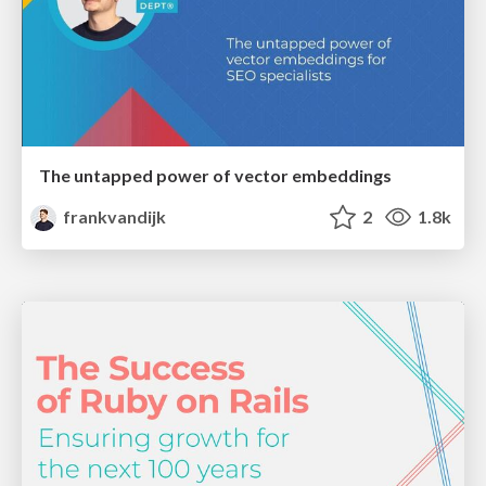
The untapped power of vector embeddings
frankvandijk
2
1.8k