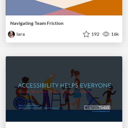
Navigating Team Friction
lara
192
16k