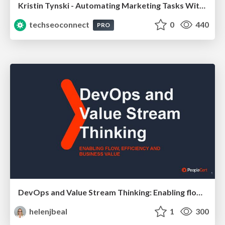
Kristin Tynski - Automating Marketing Tasks With AI
techseoconnect
0
440
PRO
DevOps and Value Stream Thinking: Enabling flow, efficiency and business value
helenjbeal
1
300