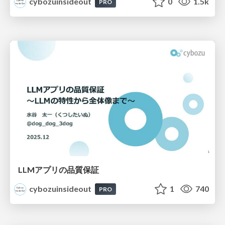
cybozuinsideout
0
1.5k
PRO
LLMアプリの品質保証
cybozuinsideout
1
740
PRO