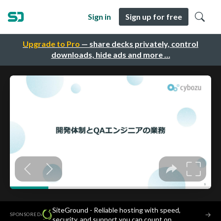
Sign in
Sign up for free
Upgrade to Pro
— share decks privately, control
downloads, hide ads and more …
SiteGround - Reliable hosting with speed,
·
→
SPONSORED
security, and support you can count on.