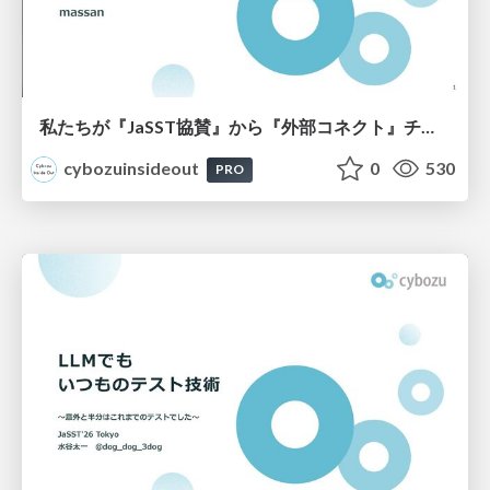
私たちが『JaSST協賛』から『外部コネクト』チームになった理由
cybozuinsideout
0
530
PRO