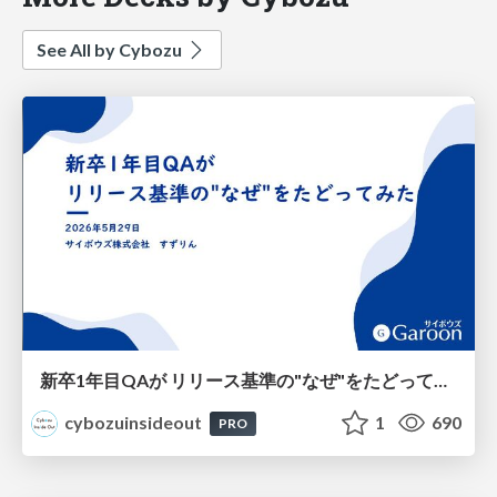
See All by Cybozu
新卒1年目QAが リリース基準の"なぜ"をたどってみた
cybozuinsideout
1
690
PRO