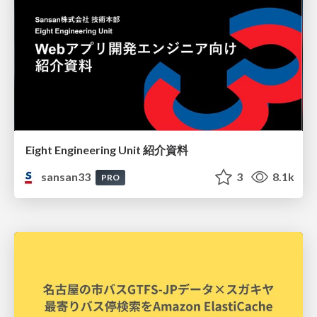
Eight Engineering Unit 紹介資料
sansan33
3
8.1k
PRO