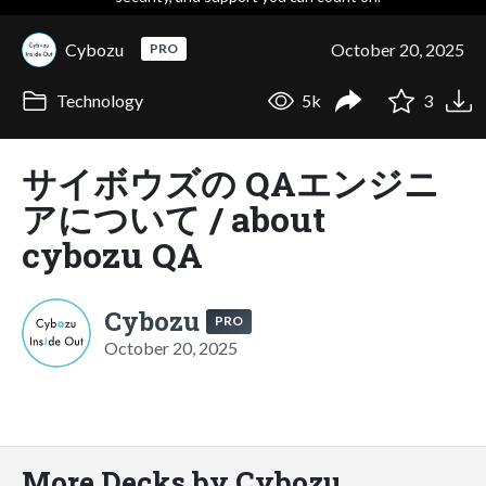
Cybozu
October 20, 2025
PRO
Technology
5k
3
サイボウズの QAエンジニ
アについて / about
cybozu QA
Cybozu
PRO
October 20, 2025
More Decks by Cybozu