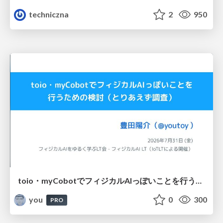
techniczna
2
950
toio・myCobotでフィジカルAIっぽいことを行うための検討（とりあえず調査） / フィジカルAI LT（IoTLTによる開催）
you
0
300
PRO