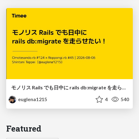
モノリス Rails でも日中に rails db:migrate を走らせたい！ / Daytime rails db:migrate on Monolithic Rails!
euglena1215
4
540
Featured