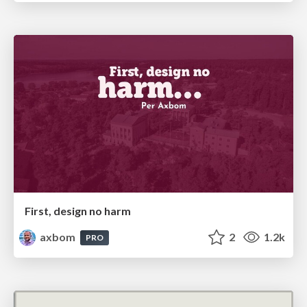
First, design no harm
axbom
2
1.2k
PRO