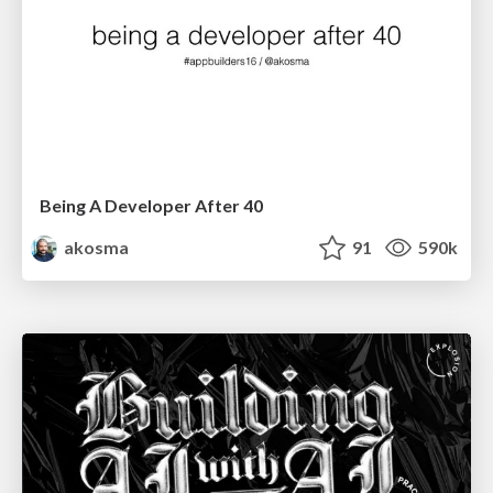
Being A Developer After 40
akosma
91
590k