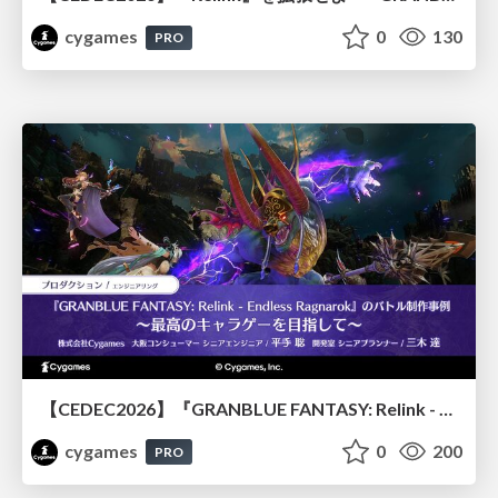
cygames
0
130
PRO
【CEDEC2026】『GRANBLUE FANTASY: Relink - Endless Ragnarok』のバトル制作事例 ～最高のキャラゲーを目指して～
cygames
0
200
PRO