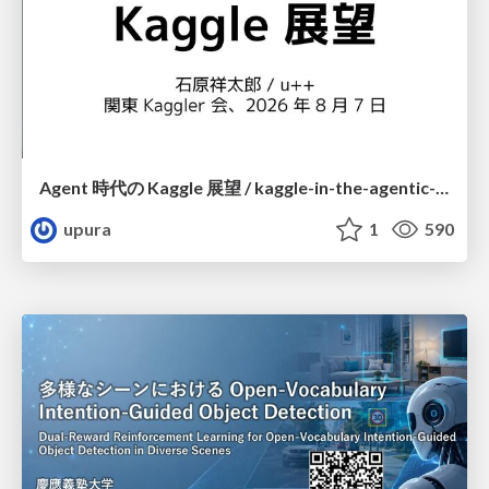
Agent 時代の Kaggle 展望 / kaggle-in-the-agentic-era
upura
1
590