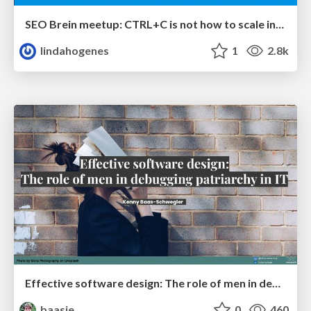
SEO Brein meetup: CTRL+C is not how to scale international SEO
lindahogenes
1
2.8k
Effective software design: The role of men in debugging patriarchy in IT @ Voxxed Days AMS
baasie
0
460