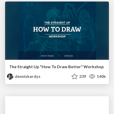
The Straight Up "How To Draw Better" Workshop
denniskardys
239
140k