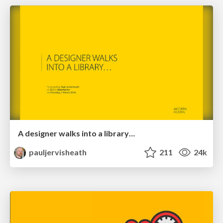
A designer walks into a library…
pauljervisheath
211
24k