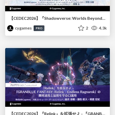
【CEDEC2026】『Shadowverse: Worlds Beyond』続編開発におけるUIデザイン・アニメーション演出の「超進化」 ～継承と挑戦を両立するデザイン手法～
cygames
2
4.3k
PRO
【CEDEC2026】『Relink』を拡張せよ - 『GRANBLUE FANTASY: Relink - Endless Ragnarok』の開発速度と品質を守るCI運用