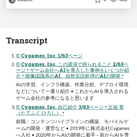
Transcript
© Cygames, Inc. 1/63ページ
© Cygames, Inc. この講演で得られること 2/63ペ
ージ • ゲーム会社へAIを導入した事例をいくつか紹
介 • 画像認識系のAI、自然言語処理のAIの開発 •
AIの学習、インフラ構築、作業分担、デプロイ環境
などについて一通り紹介 • これからAIを導入される
ゲーム会社の参考になると思います
© Cygames, Inc. 自己紹介 3/63ページ • 立福 寛
（たてふく ひろし） •
前職：コンテンツパイプラインの構築、モバイルゲ
ームの開発・運営など • 2019年に株式会社Cygames
へ入社 • 2020年からAIの開発に着手 – 前からAIを専