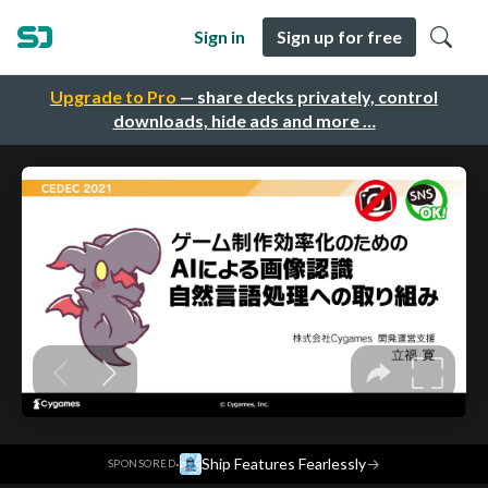
Sign in
Sign up for free
Upgrade to Pro
— share decks privately, control
downloads, hide ads and more …
·
Ship Features Fearlessly
→
SPONSORED