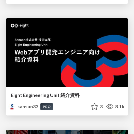
Eight Engineering Unit 紹介資料
sansan33
3
8.1k
PRO