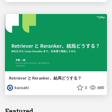
Retriever と Reranker、結局どうする？
kazuaki
3
680
Featured