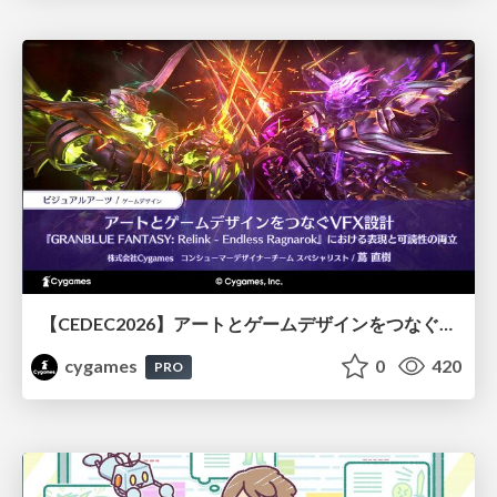
【CEDEC2026】アートとゲームデザインをつなぐVFX設計『GRANBLUE FANTASY: Relink - Endless Ragnarok』における表現と可読性の両立
cygames
0
420
PRO