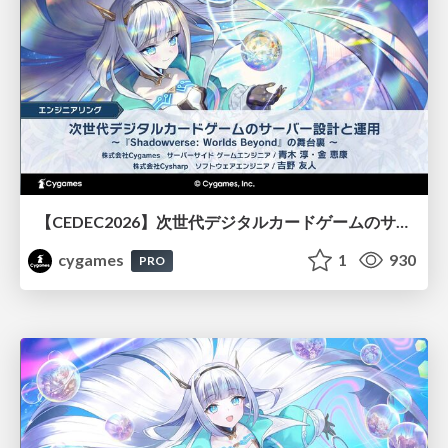
【CEDEC2026】次世代デジタルカードゲームのサーバー設計と運用 〜『Shadowverse: Worlds Beyond』の舞台裏～
cygames
1
930
PRO