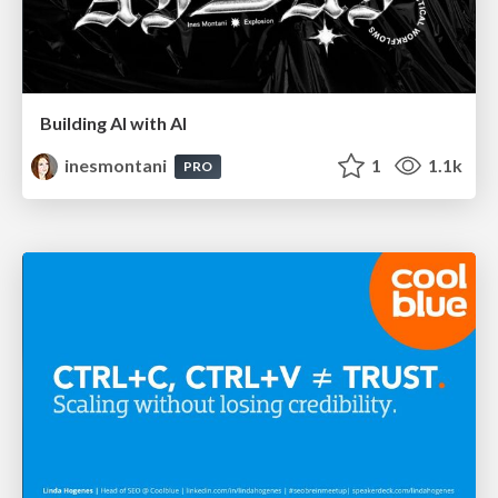
Building AI with AI
inesmontani
1
1.1k
PRO