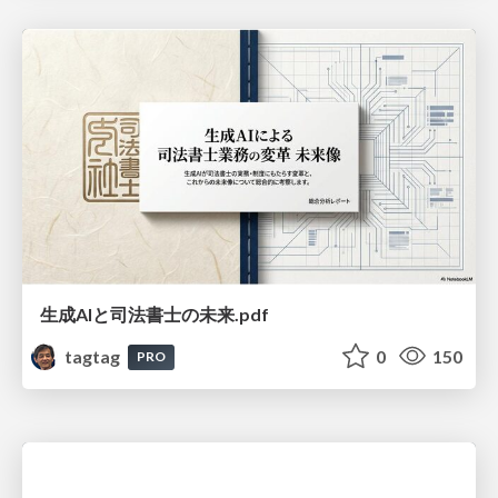
生成AIと司法書士の未来.pdf
tagtag
0
150
PRO