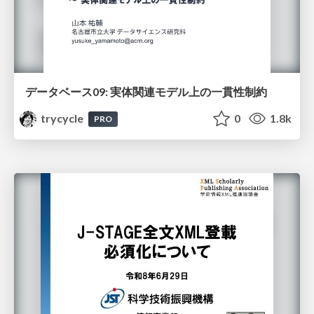
データベース09: 実体関連モデル上の一貫性制約
trycycle
0
1.8k
PRO