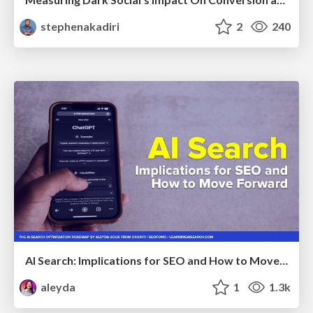
stephenakadiri
2
240
AI Search: Implications for SEO and How to Move Forward - #ShenzhenSEOConference
aleyda
1
1.3k