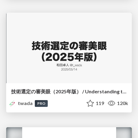
技術選定の審美眼（2025年版） / Understanding the Spiral of Technologies 2025 edition
twada
119
120k
PRO