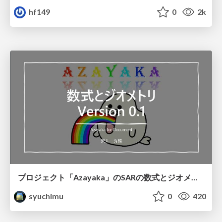
hf149
0
2k
プロジェクト「Azayaka」のSARの数式とジオメトリ
syuchimu
0
420