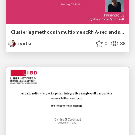
Clustering methods in multiome scRNA-seq and scATAC-seq
cyntsc
0
88