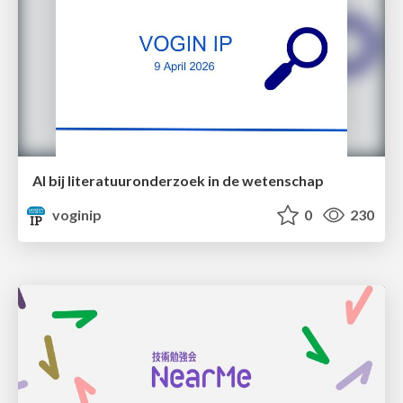
AI bij literatuuronderzoek in de wetenschap
voginip
0
230