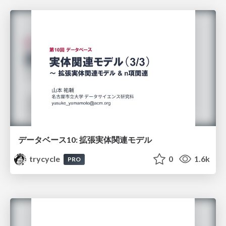
データベース10: 拡張実体関連モデル
trycycle
0
1.6k
PRO