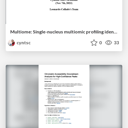
Multiome: Single-nucleus multiomic profiling identifies cis-regulatory mechanisms in Alzheimer’s disease (AD)
cyntsc
0
33