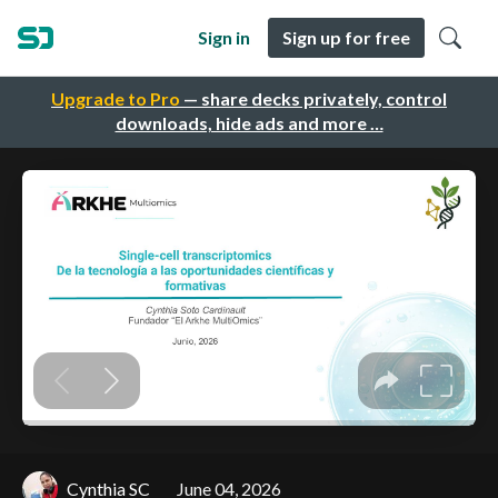
Sign in
Sign up for free
Upgrade to Pro
— share decks privately, control
downloads, hide ads and more …
Cynthia SC
June 04, 2026