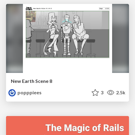
New Earth Scene 8
popppiees
3
2.5k