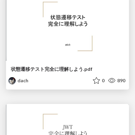
状態遷移テスト完全に理解しよう.pdf
dach
0
890