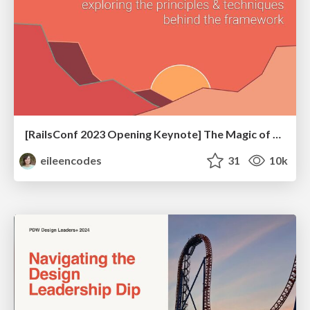
[RailsConf 2023 Opening Keynote] The Magic of Rails
eileencodes
31
10k