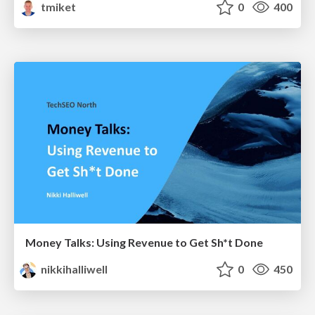
tmiket
0
400
Money Talks: Using Revenue to Get Sh*t Done
nikkihalliwell
0
450