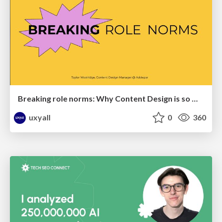
Breaking role norms: Why Content Design is so much more than writing copy - Taylor Woolridge
uxyall
0
360