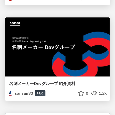
名刺メーカーDevグループ 紹介資料
sansan33
0
1.2k
PRO