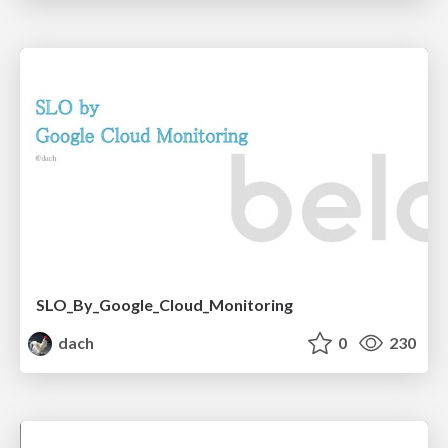
SLO_By_Google_Cloud_Monitoring
dach
0
230