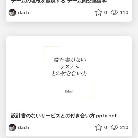
チームの垣根を越境する_チーム間交換留学
dach
0
110
設計書のないサービスとの付き合い方.pptx.pdf
dach
0
210