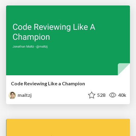
Code Reviewing Like a Champion
maltzj
528
40k