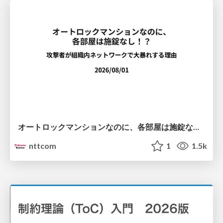
オートロックマンションなのに、各部屋は施錠なし！？ 攻撃者が組織内ネットワークで大暴れする理由 / The Front Door Is Locked, but the Rooms Are Wide Open: Why Attackers Move Freely Inside Enterprise Networks
nttcom
1
1.5k