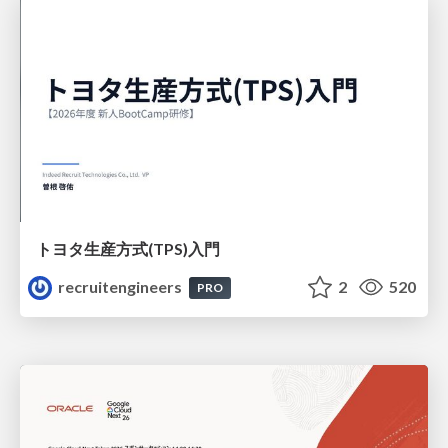
トヨタ⽣産⽅式(TPS)⼊⾨
recruitengineers
2
520
PRO