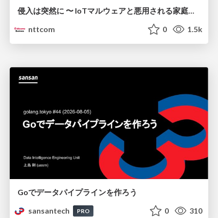
侵入は突然に 〜 IoTマルウェアと悪用される家庭の機器 ～ / When Intrusion Strikes: IoT Malware and the Abuse of Home Devices
nttcom
0
1.5k
Goでデータパイプラインを作ろう
sansantech
0
310
PRO