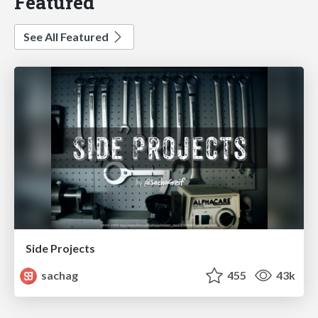
Featured
See All Featured
Side Projects
sachag
455
43k