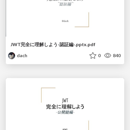
JWT完全に理解しよう-認証編-.pptx.pdf
dach
0
840