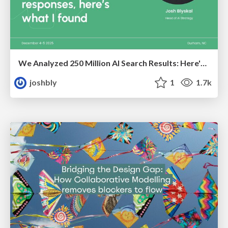
We Analyzed 250 Million AI Search Results: Here's What I Found
joshbly
1
1.7k