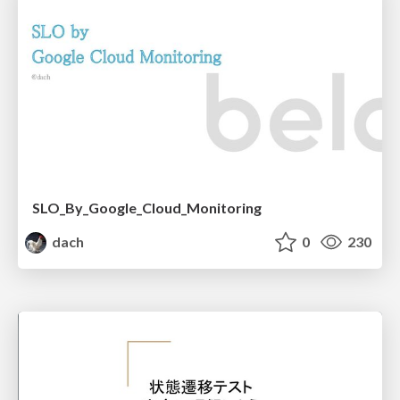
SLO_By_Google_Cloud_Monitoring
dach
0
230