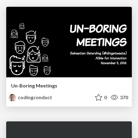
Un-Boring Meetings
codingconduct
0
370