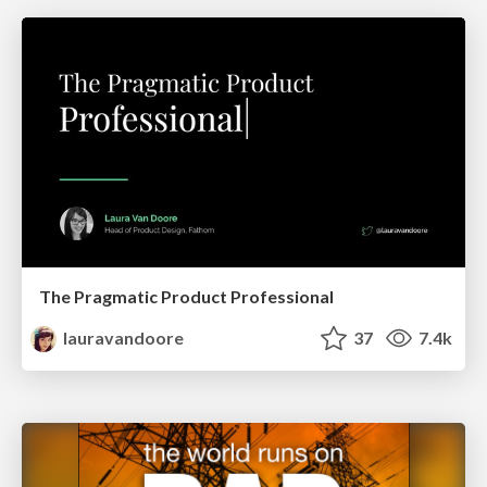
The Pragmatic Product Professional
lauravandoore
37
7.4k