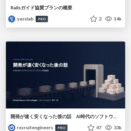
Railsガイド協賛プランの概要
yasslab
2
14k
PRO
開発が速く安くなった後の話 AI時代のソフトウェアエンジニアリング組織論 #devsumi
recruitengineers
47
33k
PRO