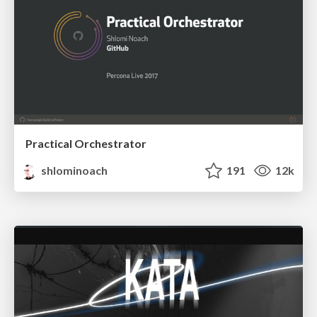
Practical Orchestrator
shlominoach
191
12k