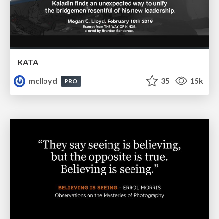
KATA
mclloyd
35
15k
PRO