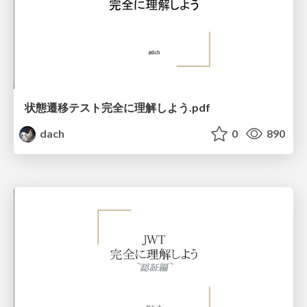
状態遷移テスト完全に理解しよう.pdf
dach
0
890