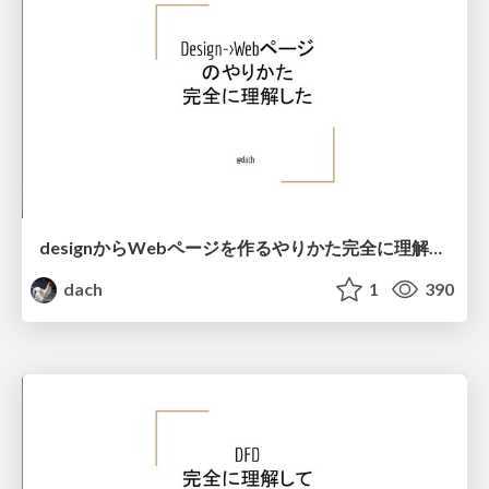
designからWebページを作るやりかた完全に理解した.pdf
dach
1
390