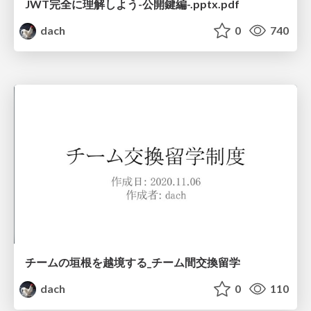
JWT完全に理解しよう-公開鍵編-.pptx.pdf
dach
0
740
チームの垣根を越境する_チーム間交換留学
dach
0
110