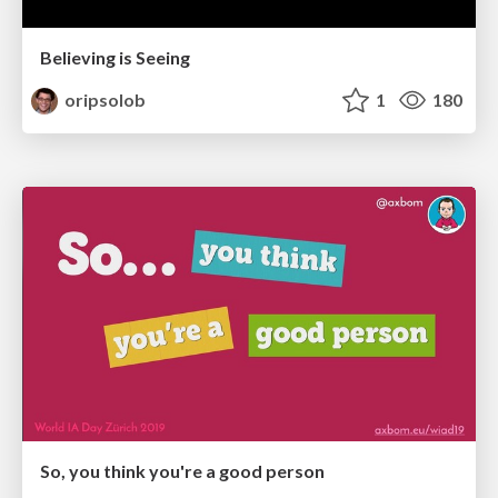
Believing is Seeing
oripsolob
1
180
So, you think you're a good person