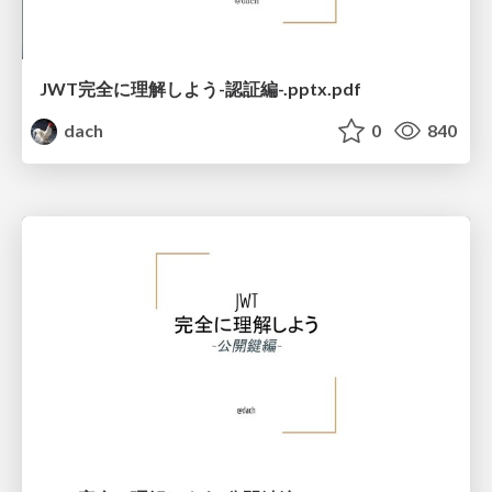
JWT完全に理解しよう-認証編-.pptx.pdf
dach
0
840