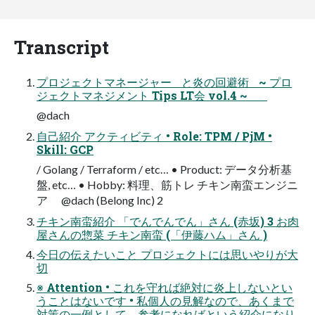
Transcript
プロジェクトマネージャー と炎の回避術 ~ プロ
ジェクトマネジメント Tips LT会 vol.4 ~
@dach
自己紹介 アクティビティ • Role: TPM / PjM •
Skill: GCP
/ Golang / Terraform / etc… • Product: データ分析基
盤, etc… • Hobby: 料理、筋トレ チキン南蛮エンジニ
ア @dach (Belong Inc) 2
チキン南蛮紹介 「でんでんでん」さん (赤坂) 3 お肉
屋さんの惣菜 チキン南蛮 (「伊藤ハム」さん )
今日の伝えたいこと プロジェクトには思いやりが大
切
※ Attention • これを守れば絶対に炎上しないとい
うことはないです • 私個人の見解なので、あくまで
対策の一例として、参考になればという紹介になり