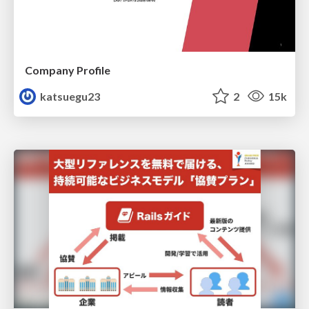
Company Profile
katsuegu23
2
15k