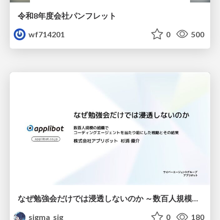
令和8年度会社パンフレット
wf714201
0
500
なぜ勉強会だけでは浸透しないのか ～数百人規模の組織でコーディングエージェントを当たり前にした戦略とその結果～
sigma_sig
0
180