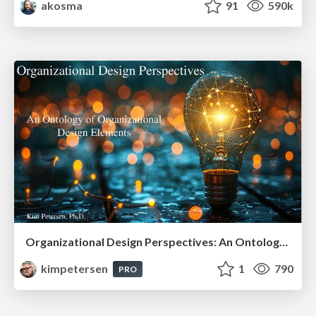
akosma
91
590k
Organizational Design Perspectives: An Ontology of Organizational Design Elements
kimpetersen
1
790
PRO