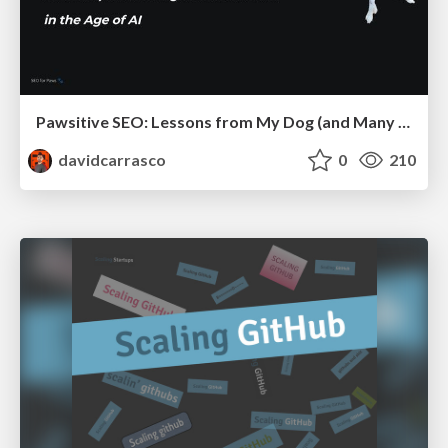
Pawsitive SEO: Lessons from My Dog (and Many Mistakes) on Thriving as a Consultant in the Age of AI
davidcarrasco
0
210