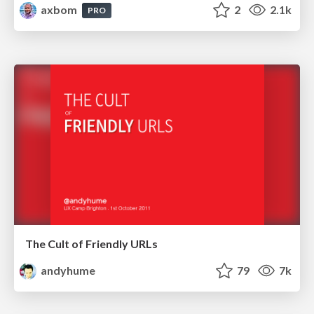
axbom
2
2.1k
PRO
The Cult of Friendly URLs
andyhume
79
7k