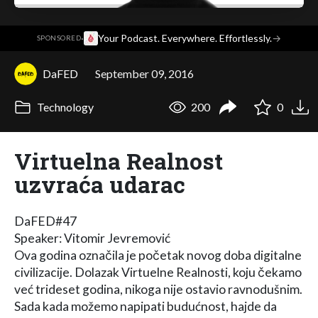
·
Your Podcast. Everywhere. Effortlessly.
→
SPONSORED
DaFED
September 09, 2016
Technology
200
0
Virtuelna Realnost
uzvraća udarac
DaFED#47
Speaker: Vitomir Jevremović
Ova godina označila je početak novog doba digitalne
civilizacije. Dolazak Virtuelne Realnosti, koju čekamo
već trideset godina, nikoga nije ostavio ravnodušnim.
Sada kada možemo napipati budućnost, hajde da