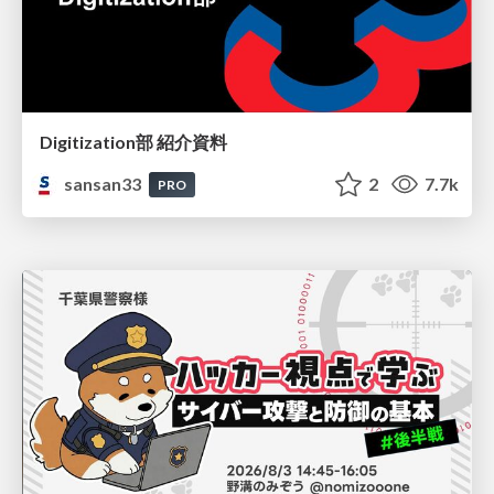
Digitization部 紹介資料
sansan33
2
7.7k
PRO