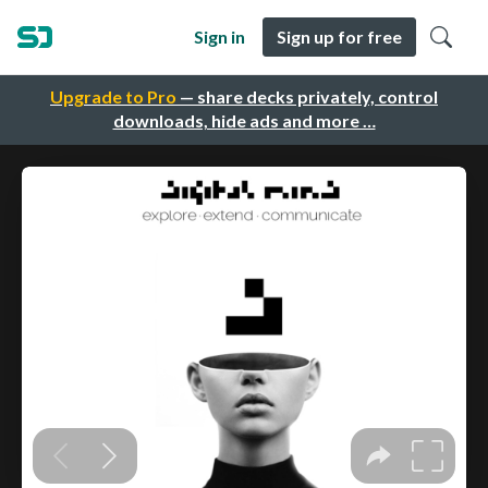
Sign in
Sign up for free
Upgrade to Pro
— share decks privately, control
downloads, hide ads and more …