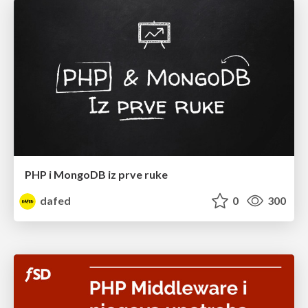
PHP i MongoDB iz prve ruke
dafed
0
300