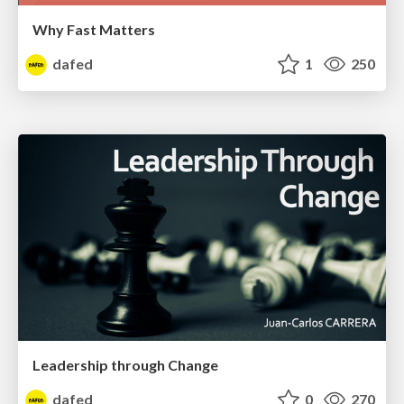
Why Fast Matters
dafed
1
250
Leadership through Change
dafed
0
270