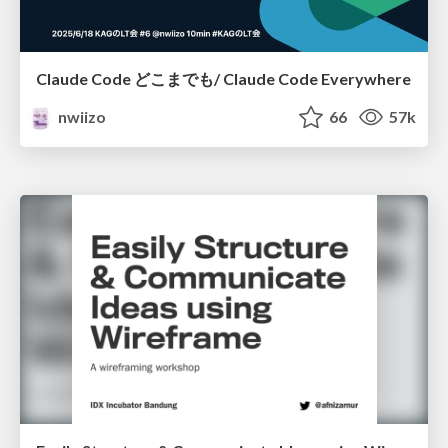
Claude Code どこまでも/ Claude Code Everywhere
nwiizo
66
57k