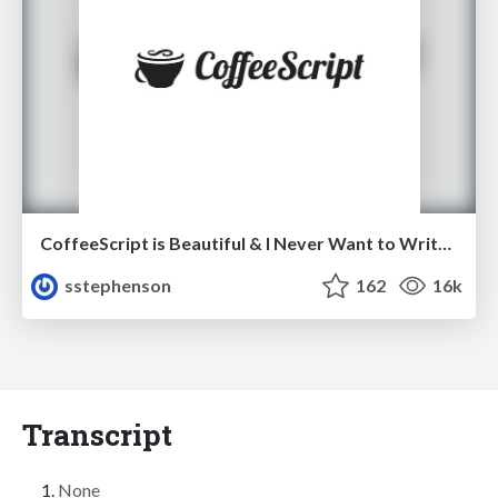
CoffeeScript is Beautiful & I Never Want to Write Plain JavaScript Again
sstephenson
162
16k
Transcript
None