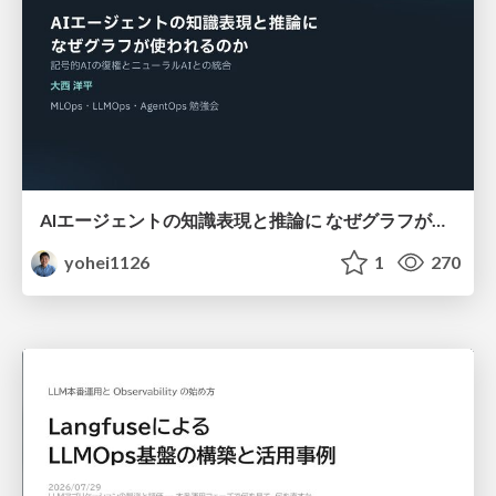
AIエージェントの知識表現と推論に なぜグラフが使われるのか - 記号的AIの復権とニューラルAIとの統合
yohei1126
1
270