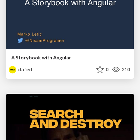
A Storybook with Angular
dafed
0
210