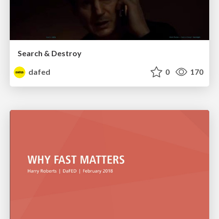
Search & Destroy
dafed
0
170