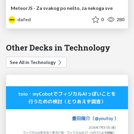
MeteorJS - Za svakog po nešto, za nekoga sve
dafed
0
280
Other Decks in Technology
See All in Technology