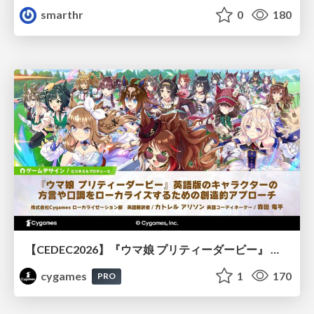
smarthr
0
180
【CEDEC2026】『ウマ娘 プリティーダービー』 英語版のキャラクターの方言や口調をローカライズするための創造的アプローチ
cygames
1
170
PRO