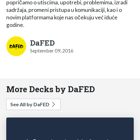
popričamo o utiscima, upotrebi, problemima, izradi
sadržaja, promeni pristupa u komunikaciji, kao i o
novim platformama koje nas očekuju već iduće
godine.
DaFED
September 09, 2016
More Decks by DaFED
See All by DaFED