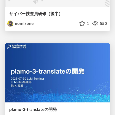
サイバー捜査員研修（後半）
nomizone
1
550
plamo-3-translateの開発