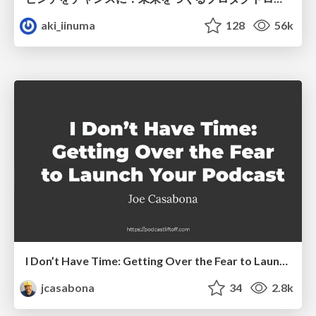
aki_iinuma
128
56k
I Don’t Have Time: Getting Over the Fear to Launch Your Podcast
jcasabona
34
2.8k