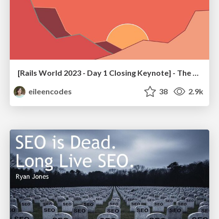
[Rails World 2023 - Day 1 Closing Keynote] - The Magic of Rails
eileencodes
38
2.9k