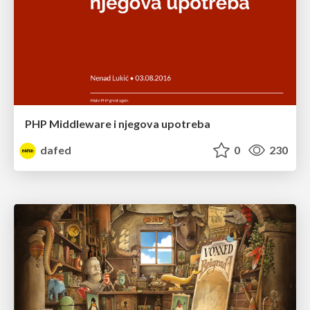
PHP Middleware i njegova upotreba
dafed
0
230