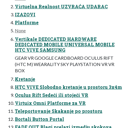
Virtuelna Realnost UZVRAĆA UDARAC
IZAZOVI
Platforme
None
Vertikale DEDICATED HARDWARE
DEDICATED MOBILE UNIVERSAL MOBILE
HTC VIVE SAMSUNG
GEAR VR GOOGLE CARDBOARD OCULUS RIFT
(HTC M) WEARALITY SKY PLAYSTATION VR VR
BOX
Kretanje
HTC VIVE Slobodno kretanje u prostoru 3x4m
Oculus Rift Sedeći ili stojeći VR
Virtuix Omni Platforme za VR
Teleportovanje Skakanje po prostoru
Bortali Button Portal
FADE OUT Blagi prelazi izmedju skokova