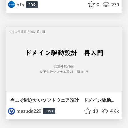
pfn
0
270
PRO
今こそ聞きたいソフトウェア設計 ドメイン駆動設計再入門
masuda220
13
4.6k
PRO