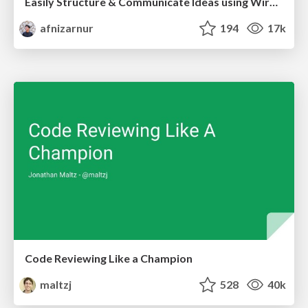
Easily Structure & Communicate Ideas using Wireframe
afnizarnur
194
17k
Code Reviewing Like a Champion
maltzj
528
40k