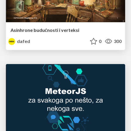
Asinhrone budućnosti i verteksi
dafed
0
300