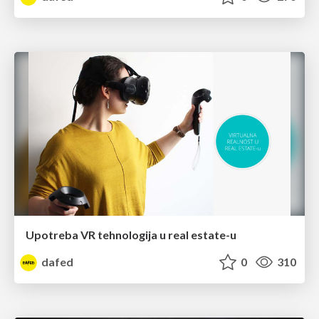
Upotreba VR tehnologija u real estate-u
dafed
0
310