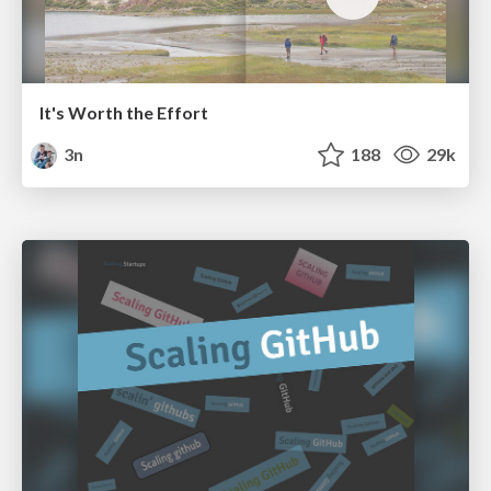
It's Worth the Effort
3n
188
29k