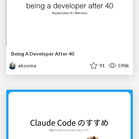
Being A Developer After 40
akosma
91
590k