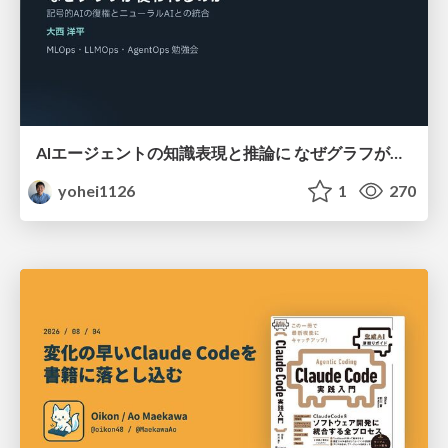
AIエージェントの知識表現と推論に なぜグラフが使われるのか - 記号的AIの復権とニューラルAIとの統合
yohei1126
1
270