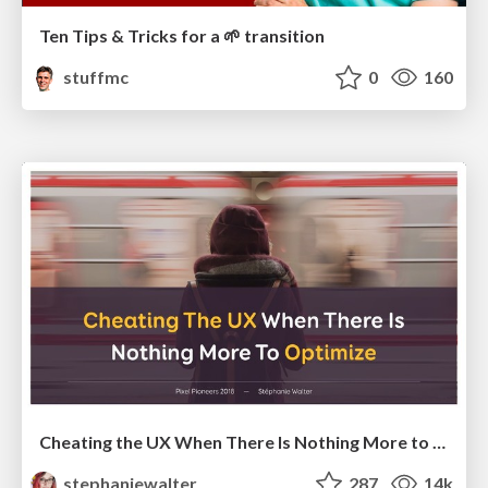
Ten Tips & Tricks for a 🌱 transition
stuffmc
0
160
Cheating the UX When There Is Nothing More to Optimize - PixelPioneers
stephaniewalter
287
14k