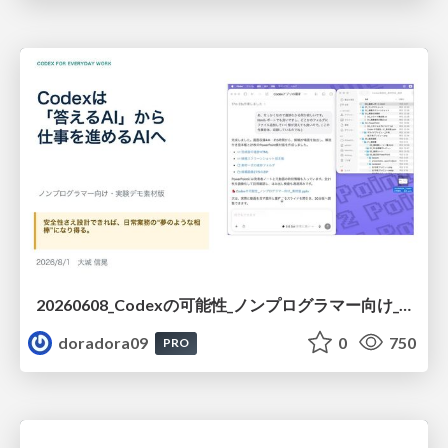
20260608_Codexの可能性_ノンプログラマー向け_大城追記
doradora09
0
750
PRO