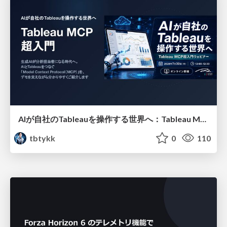
AIが自社のTableauを操作する世界へ：Tableau MCP超入門
tbtykk
0
110