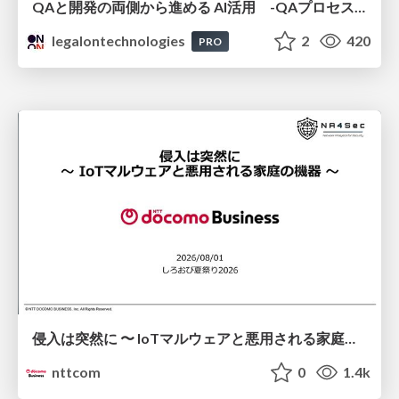
QAと開発の両側から進める AI活用 -QAプロセスAI支援ツールキットと Inner Loop / Outer Loopの取り組み-
legalontechnologies
2
420
PRO
侵入は突然に 〜 IoTマルウェアと悪用される家庭の機器 ～ / When Intrusion Strikes: IoT Malware and the Abuse of Home Devices
nttcom
0
1.4k