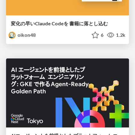
変化の早いClaude Codeを 書籍に落とし込む
oikon48
6
1.2k