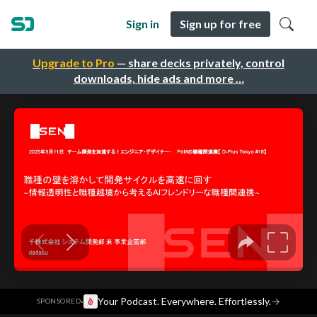
Sign in
Sign up for free
Upgrade to Pro
— share decks privately, control
downloads, hide ads and more …
·
Your Podcast. Everywhere. Effortlessly.
→
SPONSORED