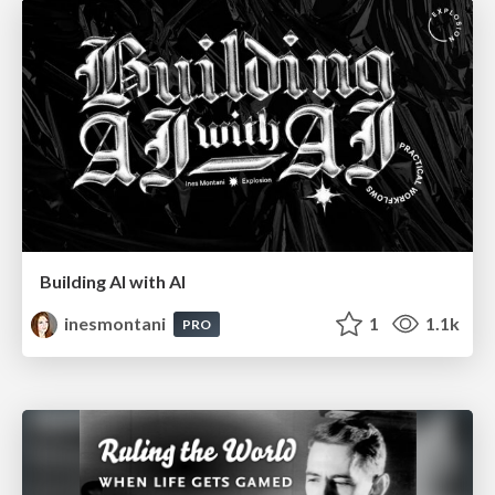
Building AI with AI
inesmontani
1
1.1k
PRO