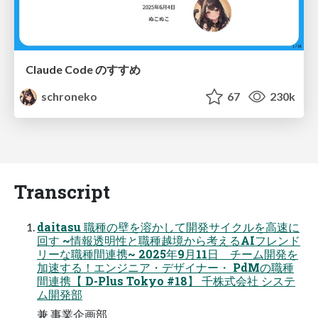
Claude Code のすすめ
schroneko
67
230k
Transcript
daitasu 職種の壁を溶かして開発サイクルを高速に
回す ~情報透明性と職種越境から考えるAIフレンド
リーな職種間連携~ 2025年9月11日 チーム開発を
加速する！エンジニア・デザイナー・ PdMの職種
間連携【 D-Plus Tokyo #18】 千株式会社 システ
ム開発部
兼 事業企画部