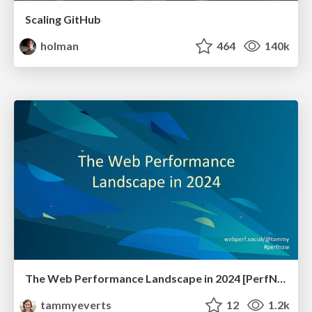
Scaling GitHub
holman
464
140k
The Web Performance Landscape in 2024 [PerfNow 2024]
tammyeverts
12
1.2k