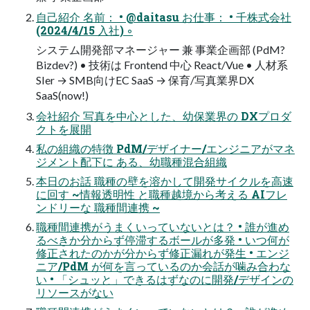
自己紹介 名前： • @daitasu お仕事： • 千株式会社
(2024/4/15 入社) ◦
システム開発部マネージャー 兼 事業企画部 (PdM?
Bizdev?) • 技術は Frontend 中心 React/Vue • 人材系
SIer → SMB向けEC SaaS → 保育/写真業界DX
SaaS(now!)
会社紹介 写真を中心とした、幼保業界の DXプロダ
クトを展開
私の組織の特徴 PdM/デザイナー/エンジニアがマネ
ジメント配下に ある、幼職種混合組織
本日のお話 職種の壁を溶かして開発サイクルを高速
に回す ~情報透明性 と職種越境から考える AIフレ
ンドリーな 職種間連携 ~
職種間連携がうまくいっていないとは？ • 誰が進め
るべきか分からず停滞するボールが多発 • いつ何が
修正されたのかが分からず修正漏れが発生 • エンジ
ニア/PdM が何を言っているのか会話が噛み合わな
い • 「シュッと」できるはずなのに開発/デザインの
リソースがない