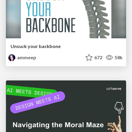
Unsuck your backbone
ammeep
672
58k