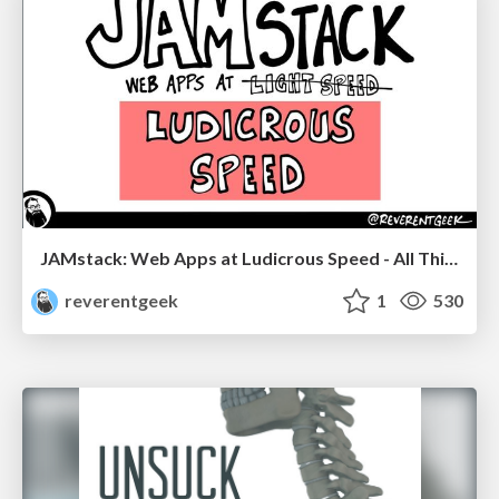
JAMstack: Web Apps at Ludicrous Speed - All Things Open 2022
reverentgeek
1
530