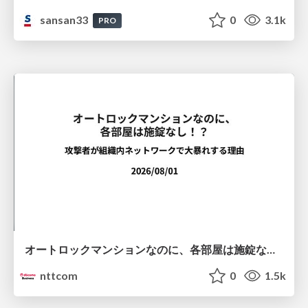
sansan33
0
3.1k
PRO
オートロックマンションなのに、各部屋は施錠なし！？ 攻撃者が組織内ネットワークで大暴れする理由 / The Front Door Is Locked, but the Rooms Are Wide Open: Why Attackers Move Freely Inside Enterprise Networks
nttcom
0
1.5k