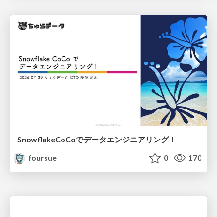
SnowflakeCoCoでデータエンジニアリング！
foursue
0
170