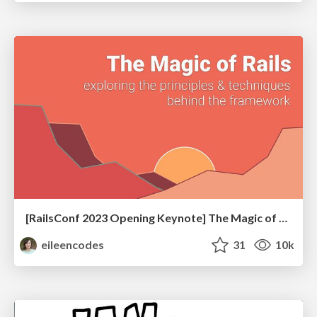
[RailsConf 2023 Opening Keynote] The Magic of Rails
eileencodes
31
10k