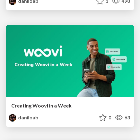
daniloab
1
490
Creating Woovi in a Week
daniloab
0
63