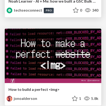
Noah Learner - AI + Me: how we built a GSC Bulk Export data pipeline
techseoconnect
0
340
PRO
How to build a perfect <img>
jonoalderson
1
5.8k