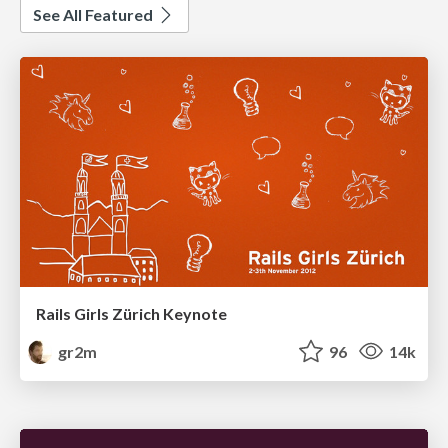
See All Featured
Rails Girls Zürich Keynote
gr2m
96
14k