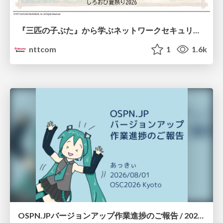
『三匹の子ぶた』から学ぶネットワークセキュリティの昔と今 / Network Security: Then and Now Through the Lens of The Three Little Pigs
nttcom
1
1.6k
OSPN.JPバージョンアップ作業進捗のご報告 / 20260801-osc26kyoto