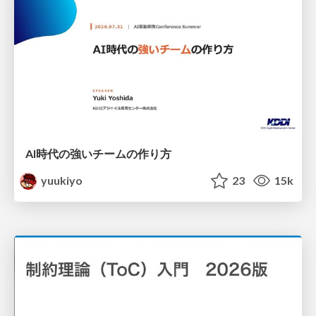
AI時代の強いチームの作り方
yuukiyo
23
15k