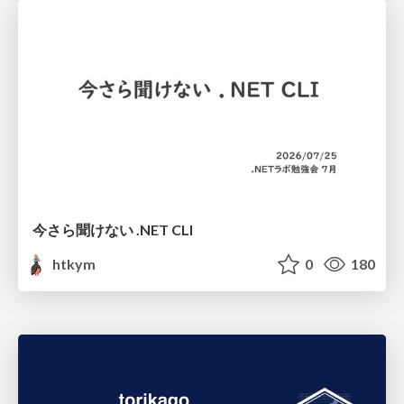
今さら聞けない .NET CLI
htkym
0
180