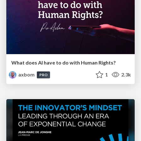
What does AI have to do with Human Rights?
axbom
1
2.3k
PRO