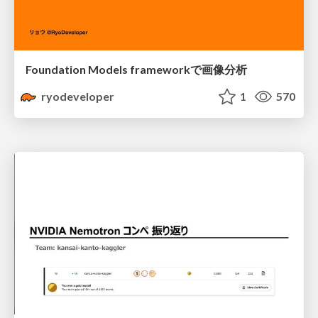
Foundation Models frameworkで画像分析
ryodeveloper
1
570