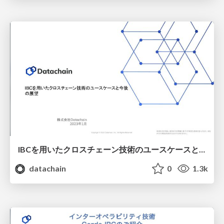
IBCを用いたクロスチェーン技術のユースケースと今後の展望 / Blockchain GIG #14
datachain
0
1.3k