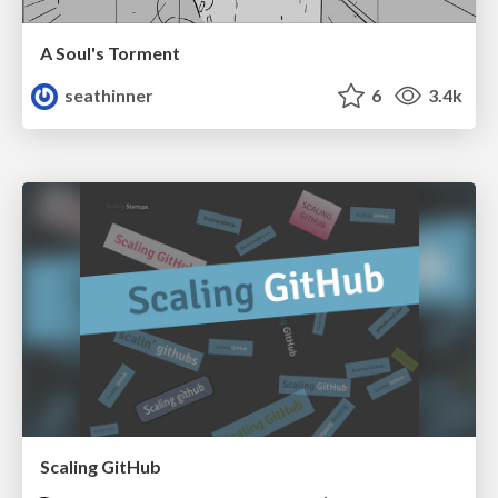
A Soul's Torment
seathinner
6
3.4k
Scaling GitHub