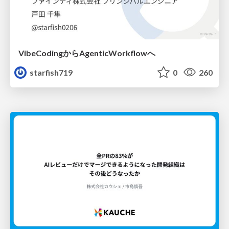
VibeCodingからAgenticWorkflowへ
starfish719
0
260