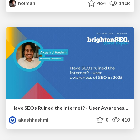
holman
464
140k
Have SEOs Ruined the Internet? - User Awareness of SEO in 2025
akashhashmi
0
410