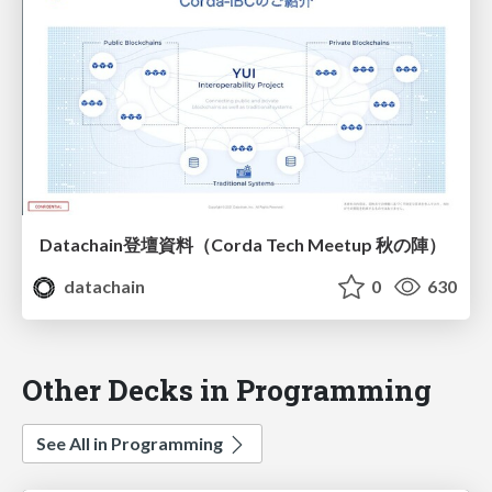
Datachain登壇資料（Corda Tech Meetup 秋の陣）
datachain
0
630
Other Decks in Programming
See All in Programming