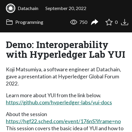
Datachain
September 20, 2022
Programming
750
0
Demo: Interoperability
with Hyperledger Lab YUI
Koji Matsumiya, a software engineer at Datachain,
gave a presentation at Hyperledger Global Forum
2022.
Learn more about YUI from the link below.
https://github.com/hyperledger-labs/yui-docs
About the session
https://hgf22.sched.com/event/176nS?iframe=no
This session covers the basic idea of YUI and how to