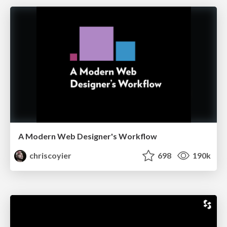
A Modern Web Designer's Workflow
chriscoyier
698
190k