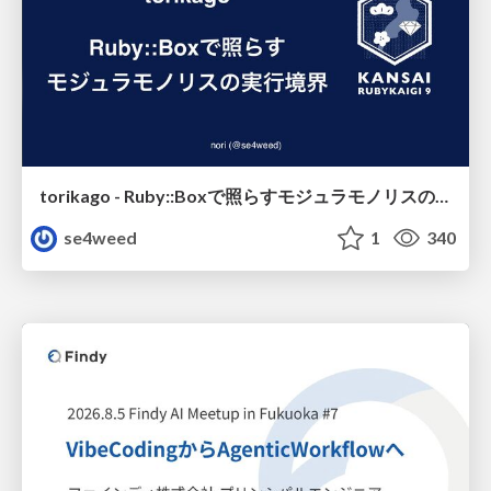
torikago - Ruby::Boxで照らすモジュラモノリスの実行境界
se4weed
1
340