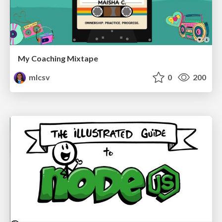
My Coaching Mixtape
mlcsv
0
200