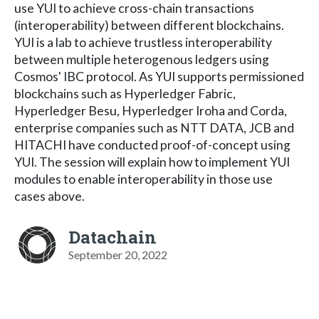
use YUI to achieve cross-chain transactions
(interoperability) between different blockchains.
YUI is a lab to achieve trustless interoperability
between multiple heterogenous ledgers using
Cosmos' IBC protocol. As YUI supports permissioned
blockchains such as Hyperledger Fabric,
Hyperledger Besu, Hyperledger Iroha and Corda,
enterprise companies such as NTT DATA, JCB and
HITACHI have conducted proof-of-concept using
YUI. The session will explain how to implement YUI
modules to enable interoperability in those use
cases above.
Datachain
September 20, 2022