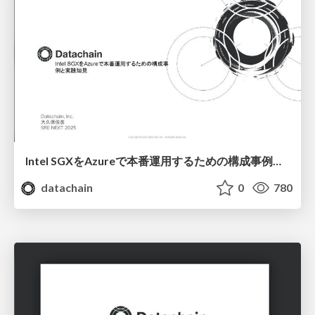
Intel SGXをAzureで本番運用するための構成事例と実践知見 / SRE NEXT 2025
datachain
0
780