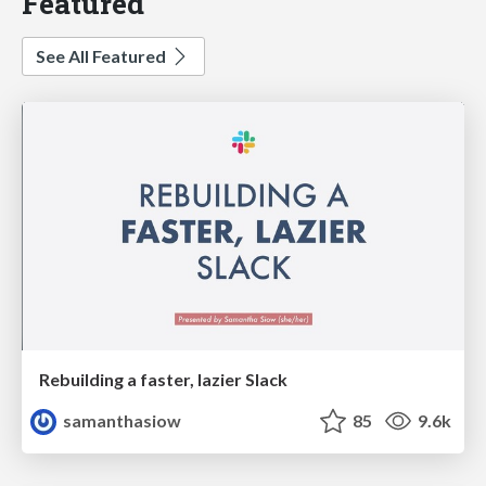
Featured
See All Featured
Rebuilding a faster, lazier Slack
samanthasiow
85
9.6k