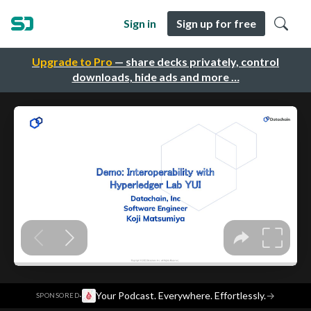
Sign in
Sign up for free
Upgrade to Pro
— share decks privately, control
downloads, hide ads and more …
·
Your Podcast. Everywhere. Effortlessly.
→
SPONSORED