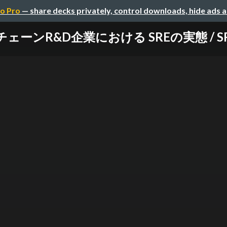
o Pro
— share decks privately, control downloads, hide ads 
ーンR&D企業における SREの実態 / SRE K