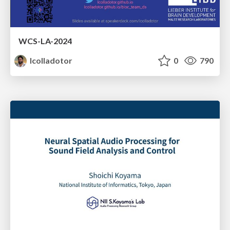
WCS-LA-2024
lcolladotor
0
790