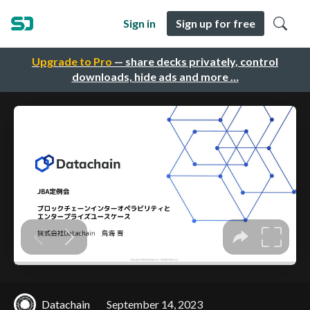
Sign in
Sign up for free
Upgrade to Pro
— share decks privately, control
downloads, hide ads and more …
Datachain
September 14, 2023