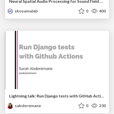
Neural Spatial Audio Processing for Sound Field Analysis and Control
skoyamalab
0
400
Lightning talk: Run Django tests with GitHub Actions
sabderemane
0
230