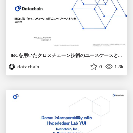
IBCを用いたクロスチェーン技術のユースケースと今後の展望 / Blockchain GIG #14
datachain
0
1.3k