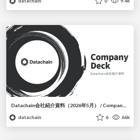
datachain
0
9.4k
Datachain会社紹介資料（2026年5月） / Company Deck
datachain
6
66k