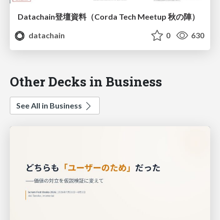
Datachain登壇資料（Corda Tech Meetup 秋の陣）
datachain
0
630
Other Decks in Business
See All in Business