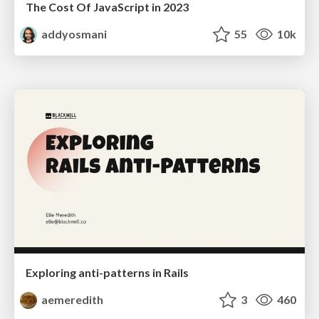
The Cost Of JavaScript in 2023
addyosmani
55
10k
Exploring anti-patterns in Rails
aemeredith
3
460