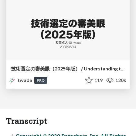
技術選定の審美眼（2025年版） / Understanding the Spiral of Technologies 2025 edition
twada
119
120k
PRO
Transcript
Copyright © 2020 Datachain, Inc. All Rights