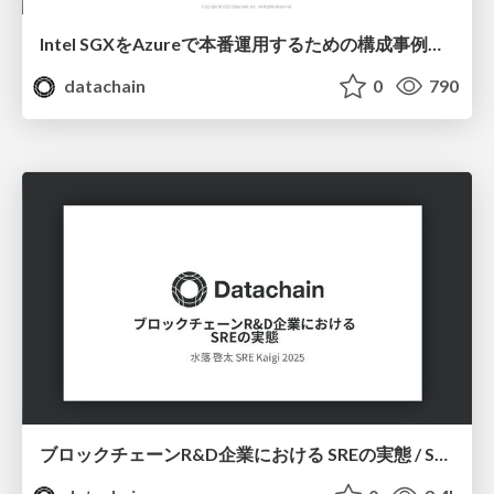
Intel SGXをAzureで本番運用するための構成事例と実践知見 / SRE NEXT 2025
datachain
0
790
ブロックチェーンR&D企業における SREの実態 / SRE Kaigi 2025