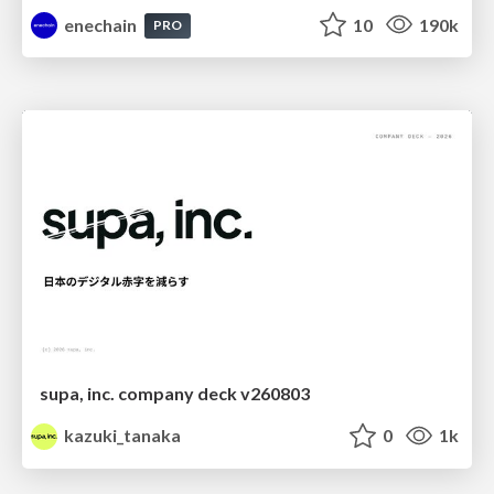
enechain
10
190k
PRO
supa, inc. company deck v260803
kazuki_tanaka
0
1k