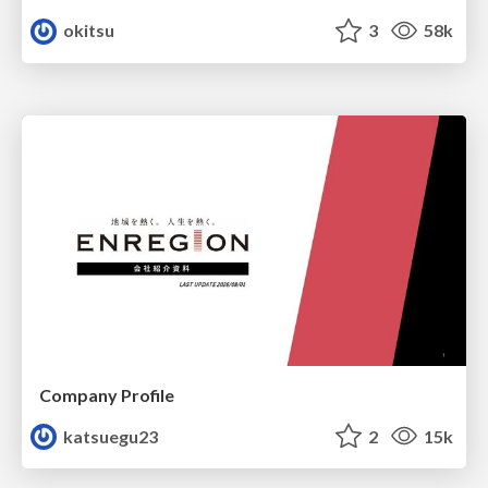
okitsu
3
58k
Company Profile
katsuegu23
2
15k