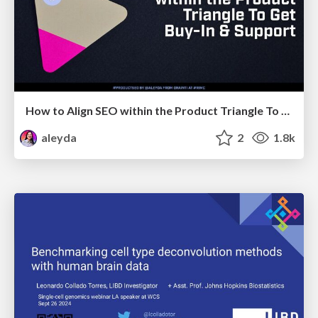
How to Align SEO within the Product Triangle To Get Buy-In & Support - #RIMC
aleyda
2
1.8k