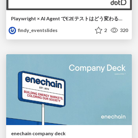
Playwright × AI Agent でE2Eテストはどう変わるか AI駆動テストの可能性と実用検証の結果 _0721
findy_eventslides
2
320
enechain company deck