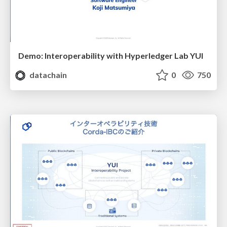
Demo: Interoperability with Hyperledger Lab YUI
datachain
0
750