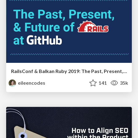
RailsConf & Balkan Ruby 2019: The Past, Present, and Future of Rails at GitHub
eileencodes
141
35k