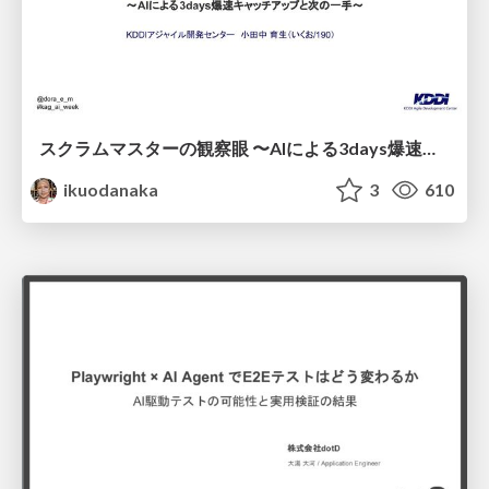
スクラムマスターの観察眼 〜AIによる3days爆速キャッチアップと次の一手〜/The Scrum Master's Insight: Lightning-Fast 3-Day Catch-Up with AI and the Next Move
ikuodanaka
3
610