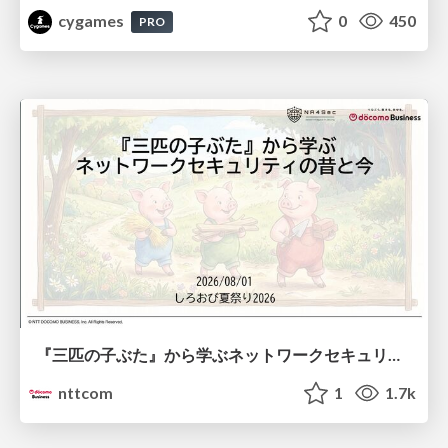
cygames
0
450
PRO
『三匹の子ぶた』から学ぶネットワークセキュリティの昔と今 / Network Security: Then and Now Through the Lens of The Three Little Pigs
nttcom
1
1.7k