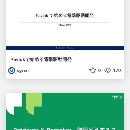
Pavlokで始める電撃駆動開発
sgrsn
0
170