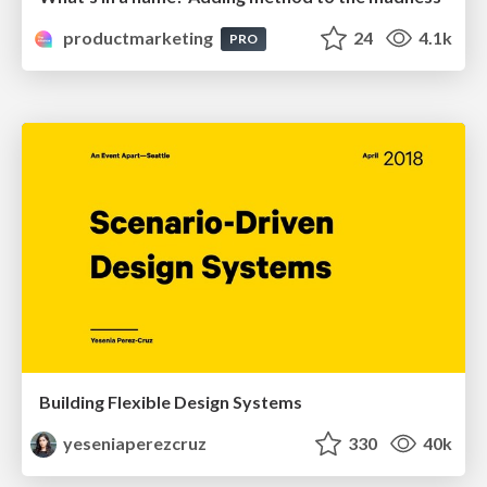
productmarketing
24
4.1k
PRO
Building Flexible Design Systems
yeseniaperezcruz
330
40k