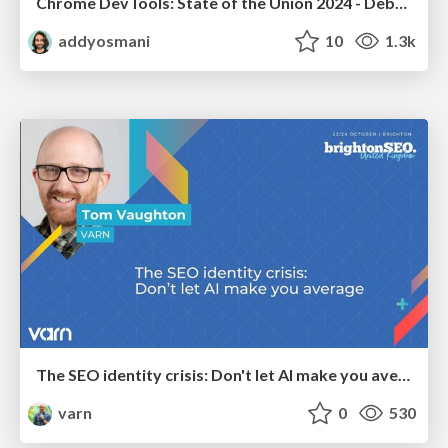
Chrome DevTools: State of the Union 2024 - Debugging React & Beyond
addyosmani
10
1.3k
The SEO identity crisis: Don't let AI make you average
varn
0
530