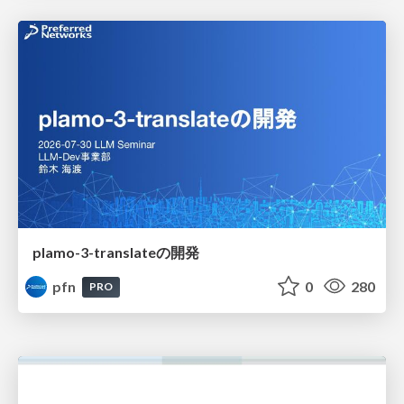
plamo-3-translateの開発
pfn
0
280
PRO