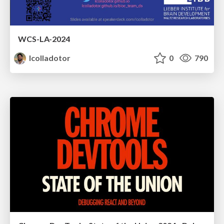
WCS-LA-2024
lcolladotor
0
790