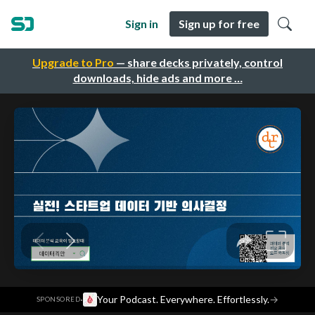
Sign in
Sign up for free
Upgrade to Pro
— share decks privately, control
downloads, hide ads and more …
·
Your Podcast. Everywhere. Effortlessly.
→
SPONSORED