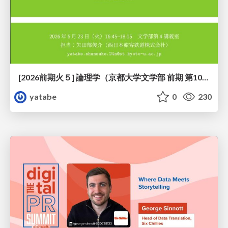
[2026前期火５] 論理学（京都大学文学部 前期 第10回）「論理学の哲学——意味とは何か（Tonkと推論主義）」
yatabe
0
230