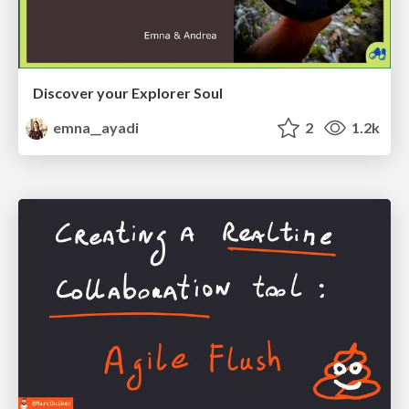
Discover your Explorer Soul
emna__ayadi
2
1.2k