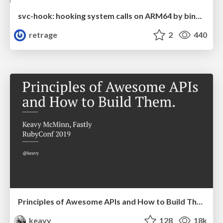
svc-hook: hooking system calls on ARM64 by binary rewriting
retrage
2
440
Principles of Awesome APIs and How to Build Them.
keavy
128
18k