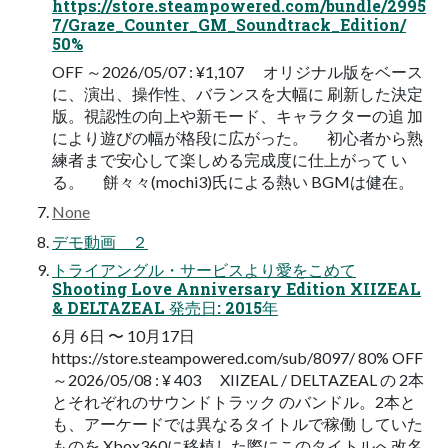
https://store.steampowered.com/bundle/2995
7/Graze_Counter_GM_Soundtrack_Edition/
50%
OFF ～2026/05/07 : ¥1,107 オリジナル版をベース
に、演出、操作性、バランスを大幅に 刷新した決定
版。視認性の向上や新モード、キャラクターの追 加
により遊びの幅が格段に広がった。 初心者から熟
練者まで安心して楽しめる完成度に仕上がって い
る。 餅々々(mochi3)氏による熱い BGMは健在。
None
デモ動画 ２
トライアングル・サービスより愛をこめて
Shooting Love Anniversary Edition XIIZEAL
& DELTAZEAL 発売日: 2015年
6月 6日 〜 10月17日
https://store.steampowered.com/sub/8097/ 80% OFF
～2026/05/08 : ¥ 403 XIIZEAL / DELTAZEAL の 2本
とそれぞれのサウンドトラック のバンドル。2本と
も、アーケードでは異なるタイトルで稼働 していた
ものを Xbox360に移植した際にこのタイトルへ改名