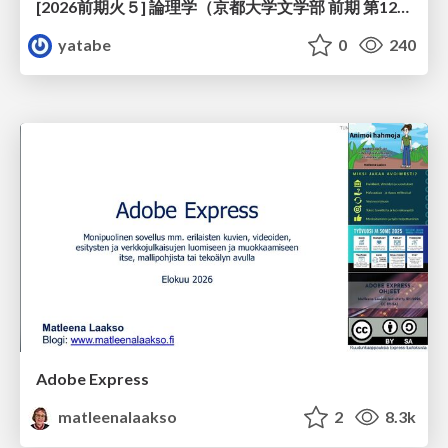
[2026前期火５] 論理学（京都大学文学部 前期 第12回）「証明を走らせる：カリー・ハワード対応」
yatabe
0
240
Adobe Express
matleenalaakso
2
8.3k