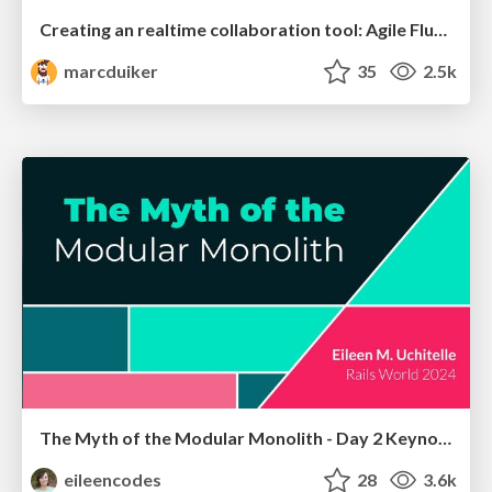
Creating an realtime collaboration tool: Agile Flush - .NET Oxford
marcduiker
35
2.5k
The Myth of the Modular Monolith - Day 2 Keynote - Rails World 2024
eileencodes
28
3.6k