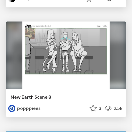
New Earth Scene 8
popppiees
3
2.5k