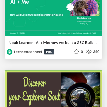
Noah Learner - AI + Me: how we built a GSC Bulk Export data pipeline
techseoconnect
0
340
PRO