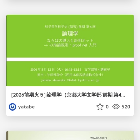
[2026前期火５] 論理学（京都大学文学部 前期 第4回）「 ならば（→）の導入と証明ネット」
yatabe
0
520