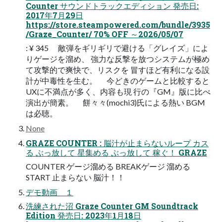
Counter サウンドトラックエディション 発売日:
2017年7月29日
https://store.steampowered.com/bundle/3935
/Graze_Counter/ 70% OFF ～2026/05/07
: ¥ 345 敵弾をギリギリで避ける「グレイズ」によ
りゲージを溜め、 強力な反撃を放つシステムが極め
て攻撃的で爽快で、リスクを 冒すほど有利になる設
計が中毒性を生む。 今どきのゲームと比較すると
UXに不満点が多く、内容も現 行の『GM』版に比べ
演出が簡素。 餅々々(mochi3)氏による熱い BGM
は必聴。
None
GRAZE COUNTER : 脳汁が⽌まらないループ カス
る ぶっ放して 星集める ぶっ放して 稼ぐ！ GRAZE
COUNTER ゲージ溜める BREAKゲージ 溜める
START ⽌まらない 脳汁！！
デモ動画 １
洗練された沼 Graze Counter GM Soundtrack
Edition 発売日: 2023年1月18日