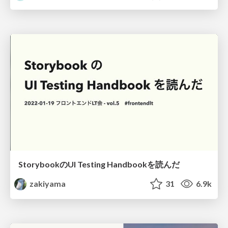
StorybookのUI Testing Handbookを読んだ
zakiyama
31
6.9k