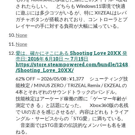
さ れたらしい。 どちらも Windows11環境で快適
に遊ぶには多少コツがいる が、特に XIIZEALはレバ
ガチャボタンが搭載されており、コン トローラとプ
レイヤーの手に対する負荷が大幅に減っている。
None
None
愛は、確かにそこにある Shooting Love 20XX 発
売日: 2016年 6月10日 〜 7月15日
https://store.steampowered.com/bundle/1248
/Shooting_Love_20XX/
62% OFF ～2026/05/08 : ¥1,377 シューティング技
能検定 / MINUS ZERO / TRIZEAL Remix / EXZEAL の
4本とそれぞれのサウンドトラックのバンドル。
技能検定はアーケード稼働の際に「ゲーマー年齢が
測定でき る」と話題になった。 Xbox360版の名残
で UIの古さを感じさせるが、内容はどれも トライア
ングル・サービスからの「STG愛」に満ちている。
音楽面ではSTG音楽の伝説的なメンバーも名を連
ねる。