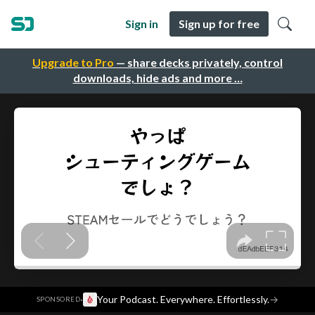
Sign in
Sign up for free
Upgrade to Pro
— share decks privately, control
downloads, hide ads and more …
·
Your Podcast. Everywhere. Effortlessly.
→
SPONSORED