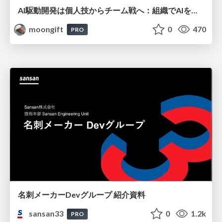
AI駆動開発は個人技からチーム戦へ：組織でAIを使いこなすための実践設計
moongift
0
470
PRO
名刺メーカーDevグループ 紹介資料
sansan33
0
1.2k
PRO