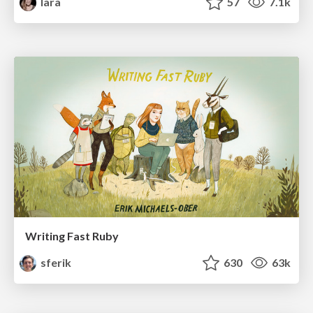
lara
57
7.1k
Writing Fast Ruby
sferik
630
63k