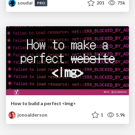
soudai
201
75k
PRO
How to build a perfect <img>
jonoalderson
1
5.9k