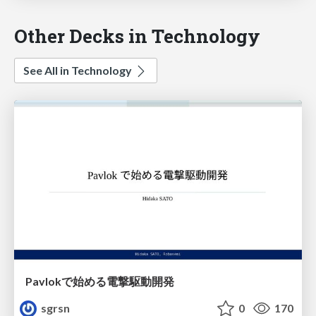
Other Decks in Technology
See All in Technology
Pavlokで始める電撃駆動開発
sgrsn
0
170