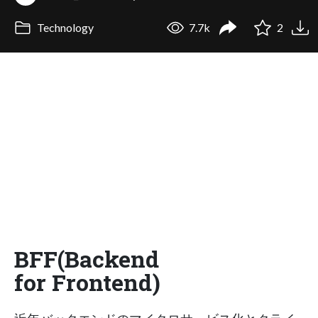
Technology
7.7k
2
BFF(Backend
for Frontend)