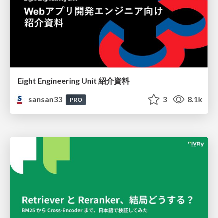
Eight Engineering Unit 紹介資料
sansan33
3
8.1k
PRO