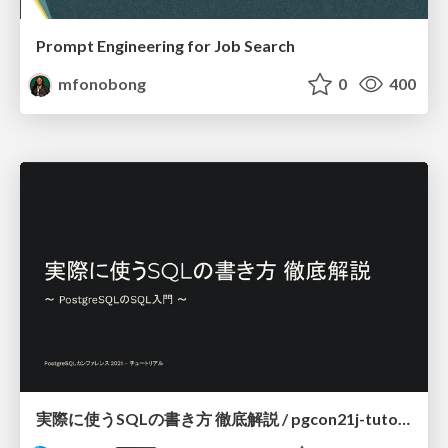
Prompt Engineering for Job Search
mfonobong
0
400
実際に使うSQLの書き方 徹底解説 / pgcon21j-tutorial