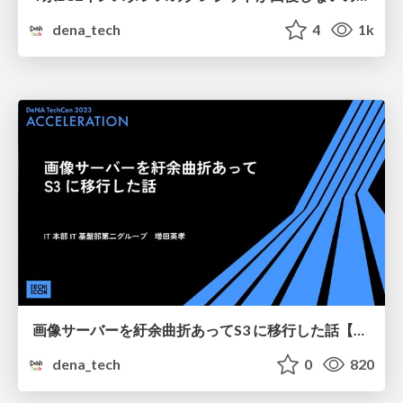
dena_tech
4
1k
画像サーバーを紆余曲折あってS3 に移行した話【DeNA TechCon 2023】
dena_tech
0
820