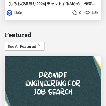
[しろおび夏祭り2026] チャットするAIから、作業するAIへ - 使われ方の変化と、その裏側で起きていること
kk0n
0
1.6k
Featured
See All Featured