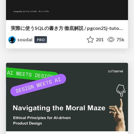
実際に使うSQLの書き方 徹底解説 / pgcon21j-tutorial
soudai
201
75k
PRO