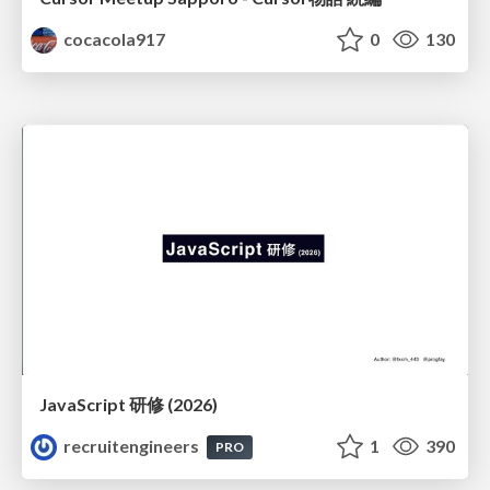
cocacola917
0
130
JavaScript 研修 (2026)
recruitengineers
1
390
PRO