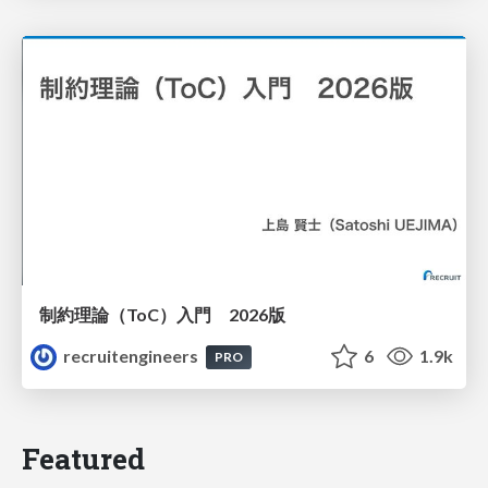
制約理論（ToC）入門 2026版
recruitengineers
6
1.9k
PRO
Featured