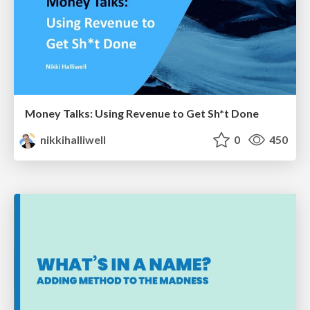
Money Talks: Using Revenue to Get Sh*t Done
nikkihalliwell
0
450