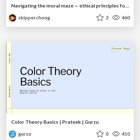
Navigating the moral maze — ethical principles for Al-driven product design
skipperchong
2
460
Color Theory Basics | Prateek | Gurzu
gurzu
0
410