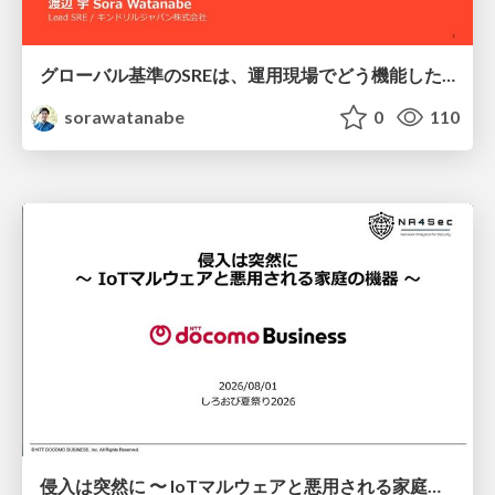
グローバル基準のSREは、運用現場でどう機能したか：成熟度アセスメントの実践 ／ SRE NEXT 2026
sorawatanabe
0
110
侵入は突然に 〜 IoTマルウェアと悪用される家庭の機器 ～ / When Intrusion Strikes: IoT Malware and the Abuse of Home Devices