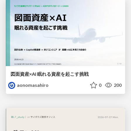
図面資産×AI 眠れる資産を起こす挑戦
aonomasahiro
0
200