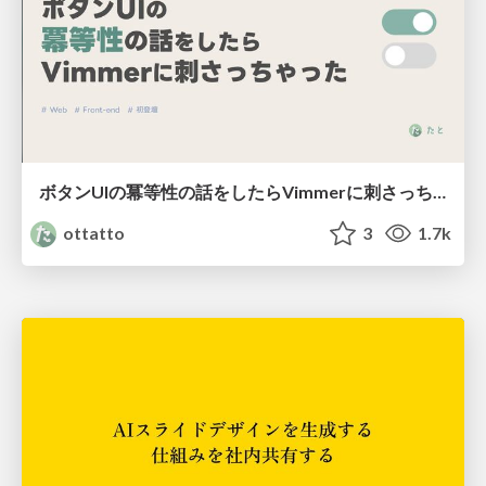
ボタンUIの冪等性の話をしたらVimmerに刺さっちゃった
ottatto
3
1.7k