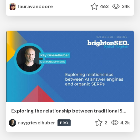
lauravandoore
463
34k
Exploring the relationship between traditional SERPs and Gen AI search
raygrieselhuber
2
4.2k
PRO