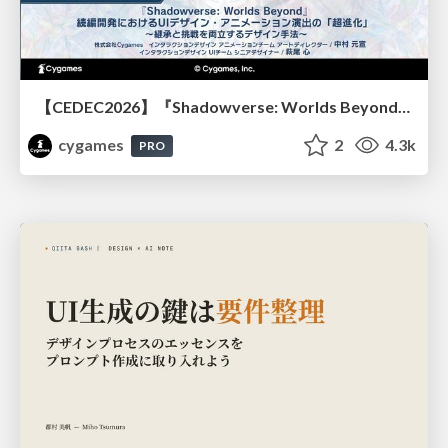
【CEDEC2026】『Shadowverse: Worlds Beyond』続編開発におけるUIデザイン・アニメーション演出の「超進化」 ～継承と挑戦を両立するデザイン手法～
cygames
2
4.3k
PRO