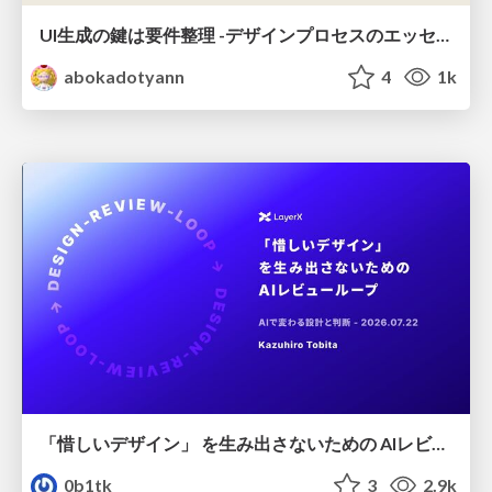
UI生成の鍵は要件整理 -デザインプロセスのエッセンスを プロンプト作成に取り入れよう-
abokadotyann
4
1k
「惜しいデザイン」 を生み出さないための AIレビューループ
0b1tk
3
2.9k