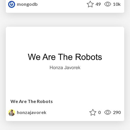
mongodb
49
10k
We Are The Robots
honzajavorek
0
290