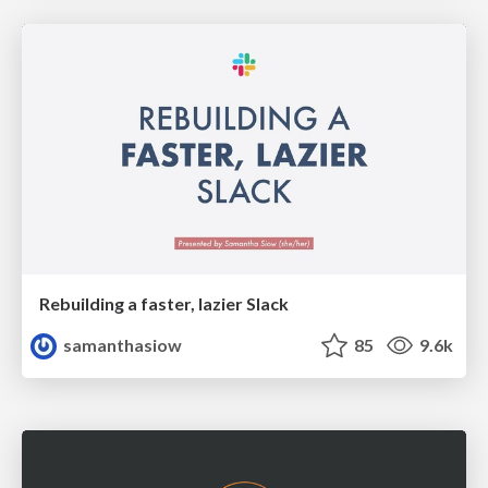
Rebuilding a faster, lazier Slack
samanthasiow
85
9.6k