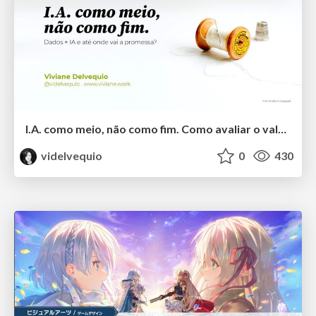
I.A. como meio, não como fim. Como avaliar o valor entregue?
videlvequio
0
430