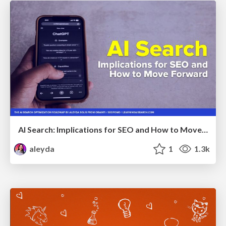
AI Search: Implications for SEO and How to Move Forward - #ShenzhenSEOConference
aleyda
1
1.3k