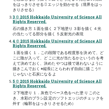
をはっきりさせる  エッジを効かせる（境界をはっ
きりさせる）
3 © 2015 Hokkaido University of Science All
Rights Reserved.
石の描き方 １面を描く ２下地塗り ３影を描く ４光
の当たってる部分を描く ５反射光の表現
4 © 2015 Hokkaido University of Science All
Rights Reserved.
１面を描く １．この段階である程度形を決 めて、ど
こに陰が入って、ど こに光が当たるかというの を考
えて決めておく、決めた やつは後で迷わないように
描きこんでおく ※縦長にとらわれず自由に描 こう!!
じゃないと石炭になる よ
5 © 2015 Hokkaido University of Science All
Rights Reserved.
２下地塗り １．灰色でベース色をべた塗 り このと
き、水彩のブラシ設 定のソフトエッジのチェッ クを
外す（輪郭をはっきり させるため）