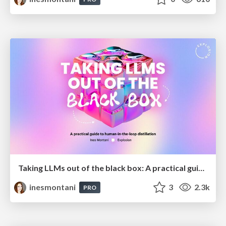
Taking LLMs out of the black box: A practical guide to human-in-the-loop distillation
inesmontani
3
2.3k
PRO