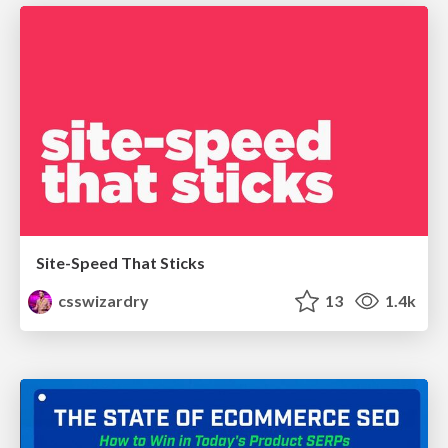
Site-Speed That Sticks
csswizardry
13
1.4k