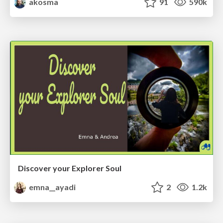
akosma
91
590k
Discover your Explorer Soul
emna__ayadi
2
1.2k