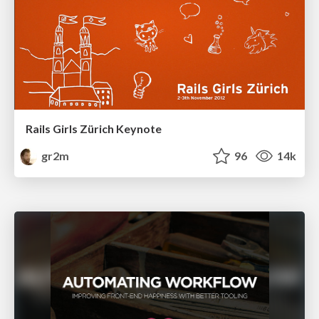
Rails Girls Zürich Keynote
gr2m
96
14k