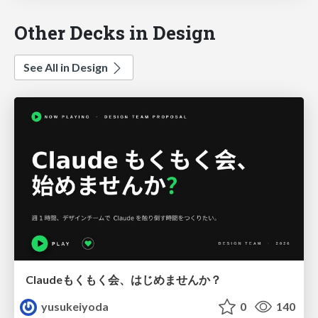
Other Decks in Design
See All in Design
Claudeもくもく会、はじめませんか？
yusukeiyoda
0
140