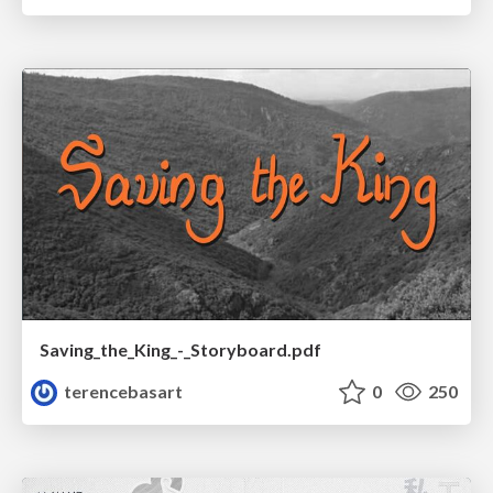
Saving_the_King_-_Storyboard.pdf
terencebasart
0
250