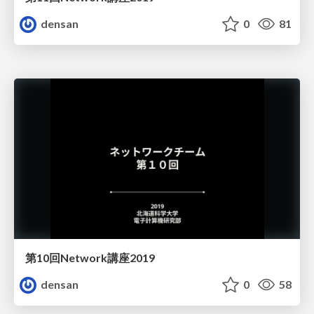
densan
0
81
第10回Network講座2019
densan
0
58