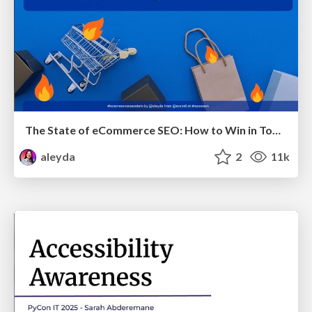
The State of eCommerce SEO: How to Win in Today's Products SERPs - #SEOweek
aleyda
2
11k