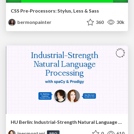
CSS Pre-Processors: Stylus, Less & Sass
bermonpainter
360
30k
HU Berlin: Industrial-Strength Natural Language Processing with spaCy and Prodigy
inesmontani
0
610
PRO