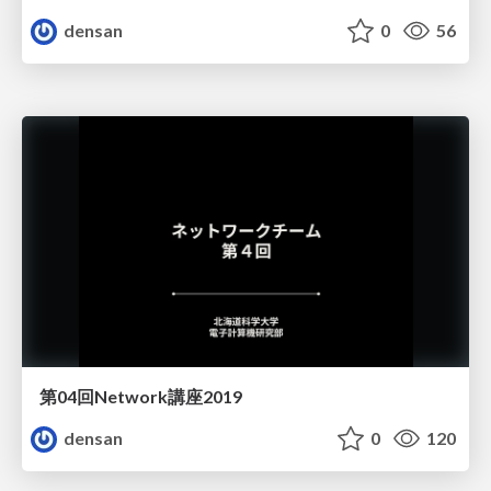
densan
0
56
第04回Network講座2019
densan
0
120