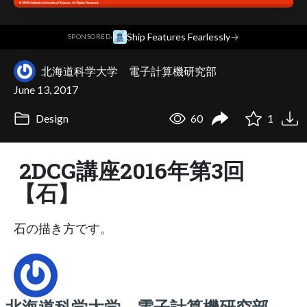
·
Ship Features Fearlessly
→
SPONSORED
北海道科学大学 電子計算機研究部
June 13, 2017
Design
60
1
2DCG講座2016年第3回
【石】
石の描き方です。
北海道科学大学 電子計算機研究部