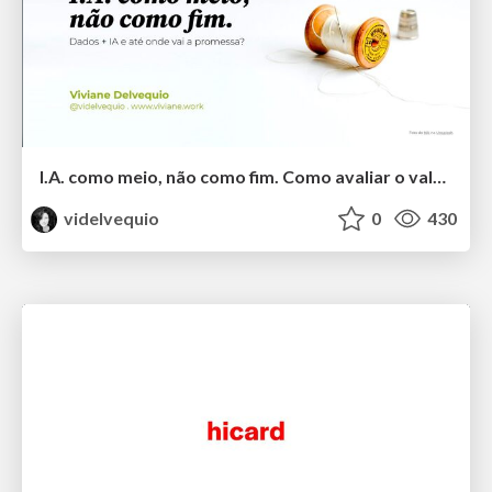
I.A. como meio, não como fim. Como avaliar o valor entregue?
videlvequio
0
430