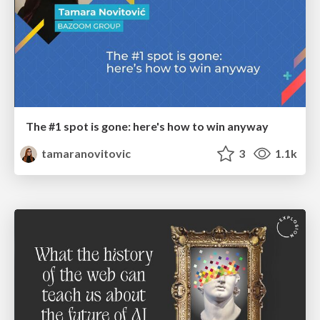
The #1 spot is gone: here's how to win anyway
tamaranovitovic
3
1.1k