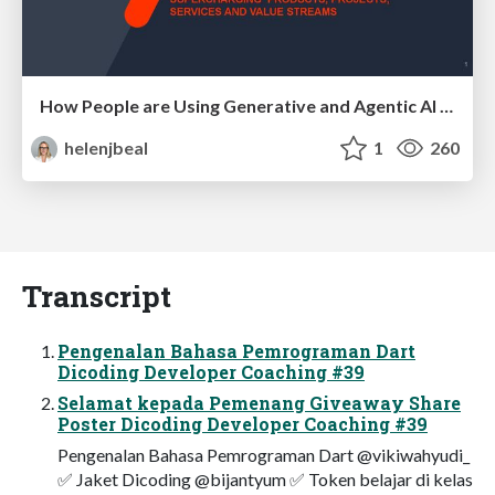
How People are Using Generative and Agentic AI to Supercharge Their Products, Projects, Services and Value Streams Today
helenjbeal
1
260
Transcript
Pengenalan Bahasa Pemrograman Dart
Dicoding Developer Coaching #39
Selamat kepada Pemenang Giveaway Share
Poster Dicoding Developer Coaching #39
Pengenalan Bahasa Pemrograman Dart @vikiwahyudi_
✅ Jaket Dicoding @bijantyum ✅ Token belajar di kelas