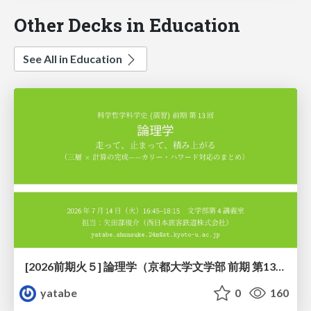
Other Decks in Education
See All in Education
[2026前期火５] 論理学（京都大学文学部 前期 第13回）「走って、止まって、積み上がる」
yatabe
0
160