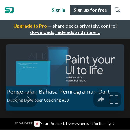
Sign in
Sign up for free
Upgrade to Pro
— share decks privately, control
downloads, hide ads and more …
·
Your Podcast. Everywhere. Effortlessly.
→
SPONSORED