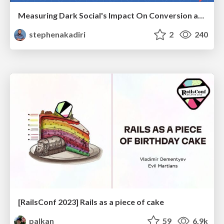
Measuring Dark Social's Impact On Conversion and Attribution
stephenakadiri
2
240
[RailsConf 2023] Rails as a piece of cake
palkan
59
6.9k