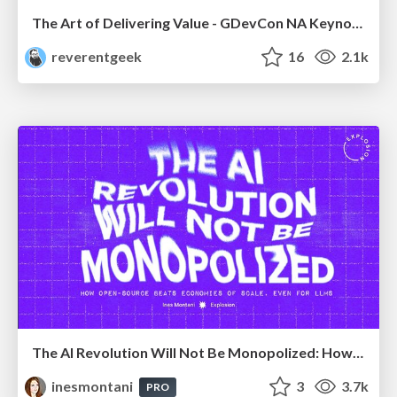
The Art of Delivering Value - GDevCon NA Keynote
reverentgeek
16
2.1k
The AI Revolution Will Not Be Monopolized: How open-source beats economies of scale, even for LLMs
inesmontani
3
3.7k
PRO