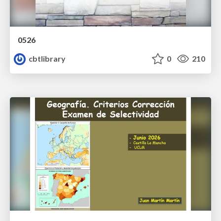
0526
cbtlibrary
0
210