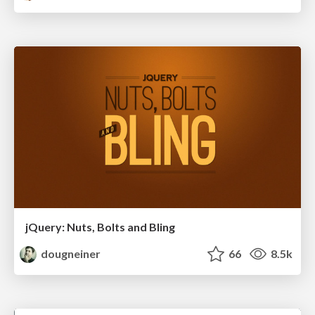
jQuery: Nuts, Bolts and Bling
dougneiner
66
8.5k