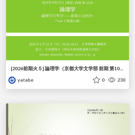
[2026前期火５] 論理学（京都大学文学部 前期 第10回）「論理学の哲学——意味とは何か（Tonkと推論主義）」
yatabe
0
230