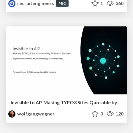
recruitengineers
1
360
PRO
Invisible to AI? Making TYPO3 Sites Quotable by AI Search Systems
wolfgangwagner
0
120