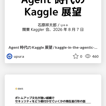
Agent 時代の Kaggle 展望 / kaggle-in-the-agentic-era
upura
0
460