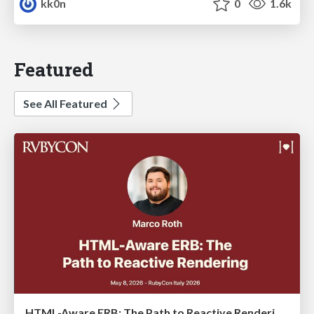
kk0n
0
1.6k
Featured
See All Featured
HTML-Aware ERB: The Path to Reactive Rendering @ RubyCon 2026, Rimini, Italy