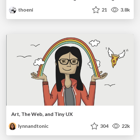
thoeni
21
3.8k
Art, The Web, and Tiny UX
lynnandtonic
304
22k