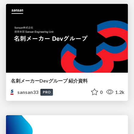
名刺メーカーDevグループ 紹介資料
sansan33
0
1.2k
PRO