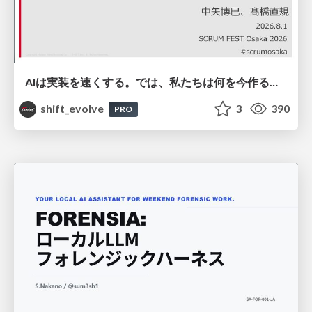
AIは実装を速くする。では、私たちは何を今作るべきか？－立場を越えてリリースに向き合ったチーム開発の実践 / 20260801 Hiromi Nakaya and Naoki Takahashi
shift_evolve
3
390
PRO