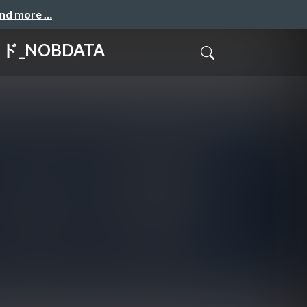
and more …
゙_NOBDATA