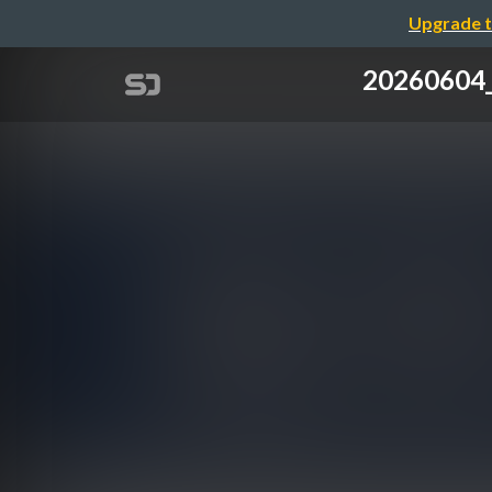
Upgrade t
202606