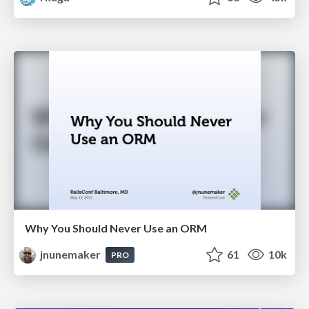
Why You Should Never Use an ORM
jnunemaker
61
10k
PRO