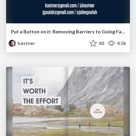
Put a Button on it: Removing Barriers to Going Fast.
kastner
60
4.5k