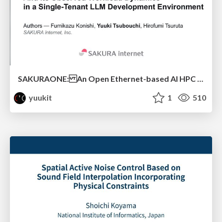
SAKURAONE: An Open Ethernet-based AI HPC System And Its Observed Workload Dynamics in a Single-Tenant LLM Development Environment
yuukit
1
510