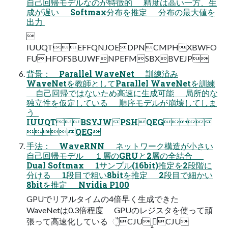
自己回帰モデルなのが特徴的 精度は高い一方、生
成が遅い Softmax分布を推定 分布の最大値を
出力 

IUUQTEFFQNJOEDPNCMPHXBWFO
FUHFOFSBUJWFNPEFMSBXBVEJP
背景： Parallel WaveNet 訓練済み
WaveNetを教師としてParallel WaveNetを訓練
自己回帰ではないため高速に生成可能 局所的な
独立性を仮定している 順序モデルが崩壊してしま
う  
IUUQTBSYJWPSHQEG
QEG
手法： WaveRNN ネットワーク構造が小さい
自己回帰モデル １層のGRUと2層の全結合
Dual Softmax 1サンプル(16bit)推定を2段階に
分ける 1段目で粗い8bitを推定 2段目で細かい
8bitを推定 Nvidia P100
GPUでリアルタイムの4倍早く生成できた
WaveNetは0.3倍程度 GPUのレジスタを使って頑
張って高速化している   ૈ͍CJU ࡉ͔͍CJU