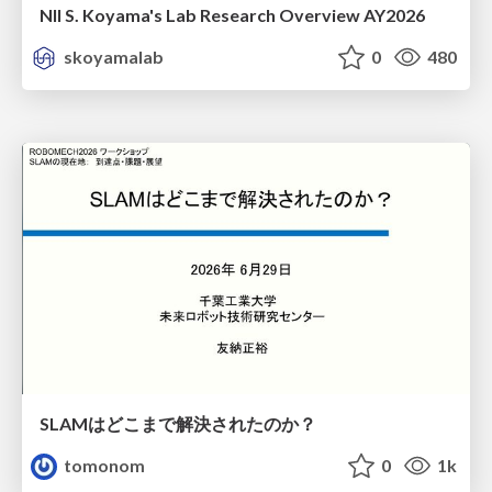
NII S. Koyama's Lab Research Overview AY2026
skoyamalab
0
480
SLAMはどこまで解決されたのか？
tomonom
0
1k