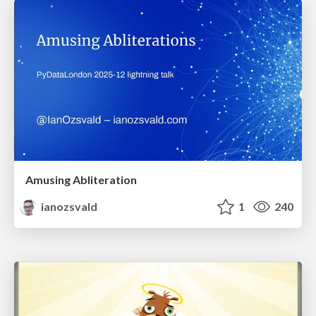
Amusing Abliteration
ianozsvald
1
240