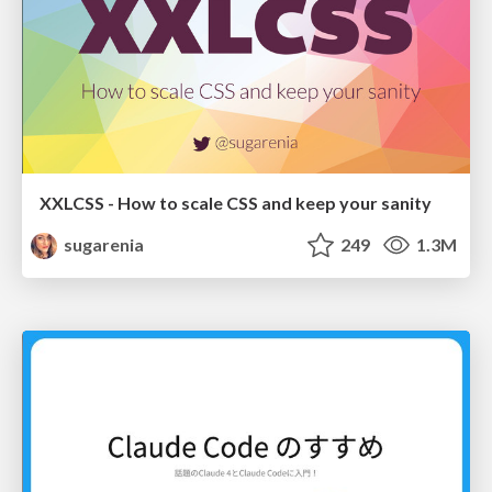
XXLCSS - How to scale CSS and keep your sanity
sugarenia
249
1.3M