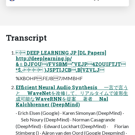
Transcript
 DEEP LEARNING JP [DL Papers]
http://deeplearning.jp/
&⒏DJFOU/FVSBM"VEJP4ZOUIFTJT
*$.- )JSPTIJCB,B[VZVLJ
%XBOHP.FEJB7JMMBHF
Efficient Neural Audio Synthesis 一言で言う
と WaveNetを改修して、リアルタイムで波形生
成可能なWaveRNNを提案 著者 Nal
Kalchbrenner (DeepMind)
· Erich Elsen (Google) · Karen Simonyan (DeepMind) ·
Seb Noury (DeepMind) · Norman Casagrande
(DeepMind) · Edward Lockhart (DeepMind) · Florian
Stimberg () · Aäron van den Oord (Google Deepmind) ·