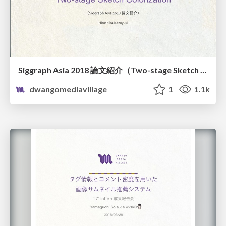
Siggraph Asia 2018 論文紹介（Two-stage Sketch Colorization）
dwangomediavillage
1
1.1k