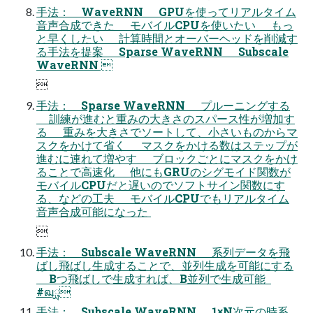
手法： WaveRNN GPUを使ってリアルタイム
音声合成できた モバイルCPUを使いたい もっ
と早くしたい 計算時間とオーバーヘッドを削減す
る手法を提案 Sparse WaveRNN Subscale
WaveRNN 

手法： Sparse WaveRNN プルーニングする
訓練が進むと重みの大きさのスパース性が増加す
る 重みを大きさでソートして、小さいものからマ
スクをかけて省く マスクをかける数はステップが
進むに連れて増やす ブロックごとにマスクをかけ
ることで高速化 他にもGRUのシグモイド関数が
モバイルCPUだと遅いのでソフトサイン関数にす
る、などの工夫 モバイルCPUでもリアルタイム
音声合成可能になった 

手法： Subscale WaveRNN 系列データを飛
ばし飛ばし生成することで、並列生成を可能にする
Bつ飛ばしで生成すれば、B並列で生成可能  
#ฒྻ
手法： Subscale WaveRNN 1×N次元の時系