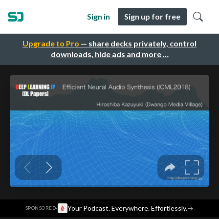
Sign in
Sign up for free
Upgrade to Pro
— share decks privately, control
downloads, hide ads and more …
·
Your Podcast. Everywhere. Effortlessly.
→
SPONSORED