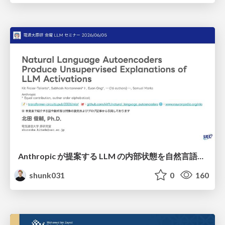
Anthropic が提案する LLM の内部状態を自然言語で説明可能にした Natural Language Autoencoders / Natural Language Autoencoders Produce Unsupervised Explanations of LLM Activations
shunk031
0
160