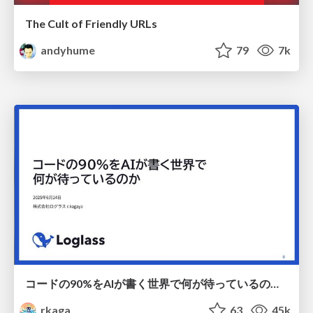
The Cult of Friendly URLs
andyhume
79
7k
コードの90%をAIが書く世界で何が待っているのか / What awaits us in a world where 90% of the code is written by AI
rkaga
63
45k