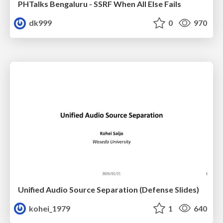
PHTalks Bengaluru - SSRF When All Else Fails
dk999
0
970
Unified Audio Source Separation (Defense Slides)
kohei_1979
1
640