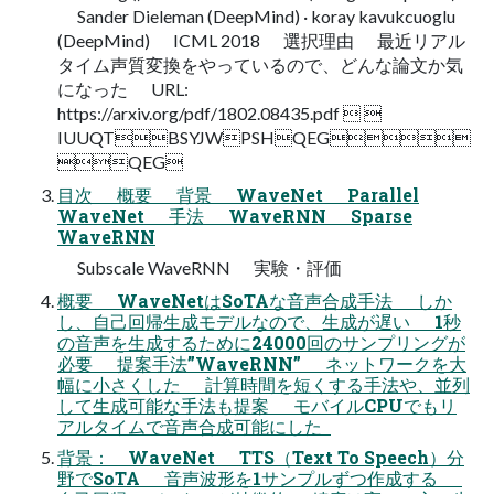
Sander Dieleman (DeepMind) · koray kavukcuoglu
(DeepMind) ICML 2018 選択理由 最近リアル
タイム声質変換をやっているので、どんな論文か気
になった URL:
https://arxiv.org/pdf/1802.08435.pdf  
IUUQTBSYJWPSHQEG
QEG
目次 概要 背景 WaveNet Parallel
WaveNet 手法 WaveRNN Sparse
WaveRNN
Subscale WaveRNN 実験・評価  
概要 WaveNetはSoTAな音声合成手法 しか
し、自己回帰生成モデルなので、生成が遅い 1秒
の音声を生成するために24000回のサンプリングが
必要 提案手法”WaveRNN” ネットワークを大
幅に小さくした 計算時間を短くする手法や、並列
して生成可能な手法も提案 モバイルCPUでもリ
アルタイムで音声合成可能にした  
背景： WaveNet TTS（Text To Speech）分
野でSoTA 音声波形を1サンプルずつ作成する