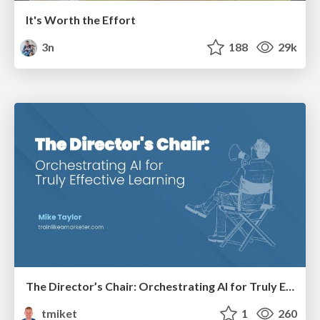
It's Worth the Effort
3n
188
29k
The Director’s Chair: Orchestrating AI for Truly Effective Learning
tmiket
1
260