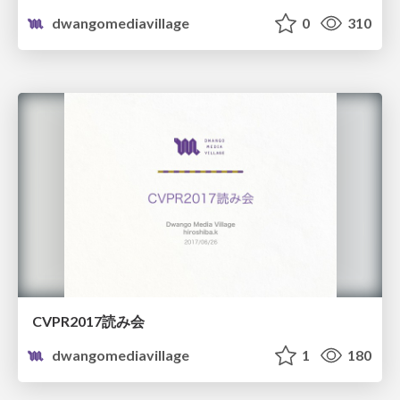
dwangomediavillage
0
310
CVPR2017読み会
dwangomediavillage
1
180