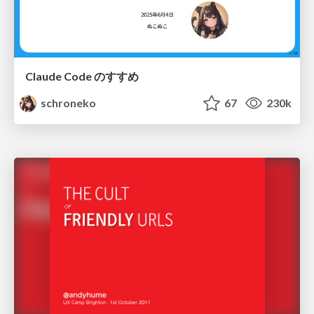
Claude Code のすすめ
schroneko
67
230k