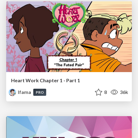
Heart Work Chapter 1 - Part 1
lfama
8
36k
PRO