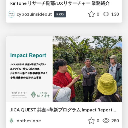
kintone リサーチ副部/UXリサーチャー 業務紹介
cybozuinsideout
0
130
PRO
JICA QUEST 共創×革新プログラム Impact Report（海ノ向こうコーヒー）
ontheslope
0
280