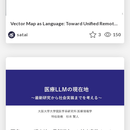
Vector Map as Language: Toward Unified Remote Sensing Vector Mapping
satai
3
150