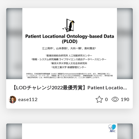
【LODチャレンジ2022最優秀賞】Patient Locational Ontology-based Data (PLOD)
ease112
0
190