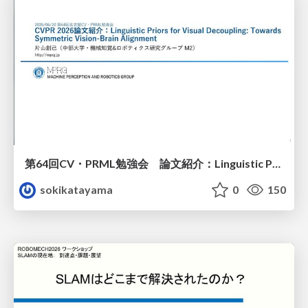
第64回CV・PRML勉強会 論文紹介：Linguistic Priors for Visual Decoupling: Towards Symmetric Vision-Brain Alignment
sokikatayama
0
150