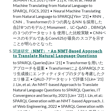
Machine Translating from Natural Language to
SPARQL. FGCS, 2021 • Neural Machine Translating
from Natural Language to SPARQL[Yin+ ‘21] • RNN，
CNN，Transformerの３つの異なるNN を採⽤した
合計8つのモデルとMonument， LC-QuAD，DBNQA
の３つのデータセットを 使⽤した⽐較実験 • CNNベ
ースのモデルであるConvS2Sが最良の スコアを⽰す
ことが明らかとなった
関連研究（NMT） • An NMT-Based Approach
to Translate Natural Language Questions
to SPARQL Queries[Lin+ ‘21] • Transformerを⽤いた
アプローチを提案 • TransformerによるSPARQLクエ
リ⽣成後にエ ンティティタイプのタグを考慮したク
エリ修 正 • QALD-7データセットで評価 5 [Lin+ ‘21]
J. Lin, et al.: An NMT-based Approach to Translate
Natural Language Questions to SPARQL Queries, IT
Convergence and Security, 2021 [Lin+ ‘22] J. Lin, et al.:
SPARQL Generation with an NMT-based Approach. J.
of Web Engineering, 2022 • SPARQL Generation with