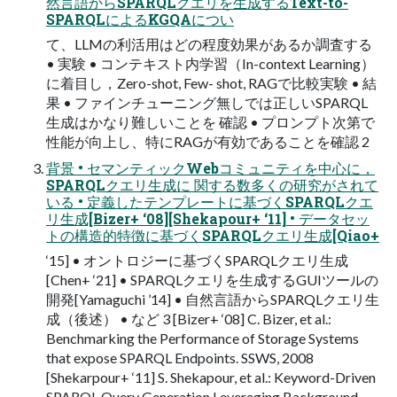
然⾔語からSPARQLクエリを⽣成するText-to-
SPARQLによるKGQAについ
て、LLMの利活⽤はどの程度効果があるか調査する
• 実験 • コンテキスト内学習（In-context Learning）
に着⽬し，Zero-shot, Few- shot, RAGで⽐較実験 • 結
果 • ファインチューニング無しでは正しいSPARQL
⽣成はかなり難しいことを 確認 • プロンプト次第で
性能が向上し、特にRAGが有効であることを確認 2
背景 • セマンティックWebコミュニティを中⼼に，
SPARQLクエリ⽣成に 関する数多くの研究がされて
いる • 定義したテンプレートに基づくSPARQLクエ
リ⽣成[Bizer+ ‘08][Shekapour+ ‘11] • データセッ
トの構造的特徴に基づくSPARQLクエリ⽣成[Qiao+
‘15] • オントロジーに基づくSPARQLクエリ⽣成
[Chen+ ‘21] • SPARQLクエリを⽣成するGUIツールの
開発[Yamaguchi ’14] • ⾃然⾔語からSPARQLクエリ⽣
成（後述） • など 3 [Bizer+ ‘08] C. Bizer, et al.:
Benchmarking the Performance of Storage Systems
that expose SPARQL Endpoints. SSWS, 2008
[Shekarpour+ ‘11] S. Shekapour, et al.: Keyword-Driven
SPARQL Query Generation Leveraging Background