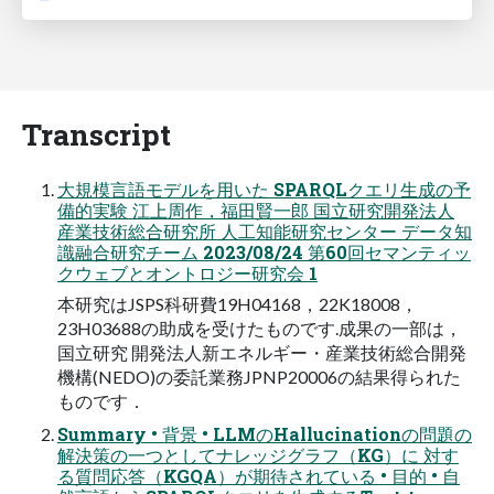
Transcript
⼤規模⾔語モデルを⽤いた SPARQLクエリ⽣成の予
備的実験 江上周作，福⽥賢⼀郎 国⽴研究開発法⼈
産業技術総合研究所 ⼈⼯知能研究センター データ知
識融合研究チーム 2023/08/24 第60回セマンティッ
クウェブとオントロジー研究会 1
本研究はJSPS科研費19H04168，22K18008，
23H03688の助成を受けたものです.成果の⼀部は，
国⽴研究 開発法⼈新エネルギー・産業技術総合開発
機構(NEDO)の委託業務JPNP20006の結果得られた
ものです．
Summary • 背景 • LLMのHallucinationの問題の
解決策の⼀つとしてナレッジグラフ（KG）に 対す
る質問応答（KGQA）が期待されている • ⽬的 • ⾃