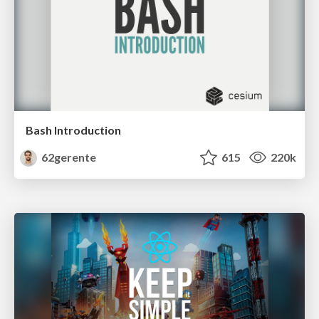
Bash Introduction
62gerente
615
220k