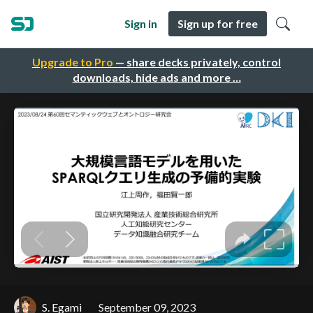
Sign in
Sign up for free
Upgrade to Pro
— share decks privately, control
downloads, hide ads and more …
S. Egami
September 09, 2023