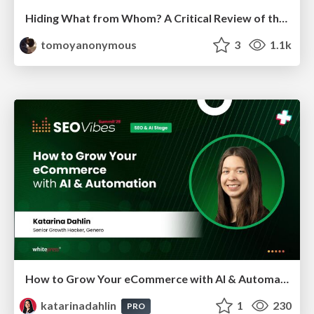
Hiding What from Whom? A Critical Review of the History of Programming languages for Music
tomoyanonymous
3
1.1k
How to Grow Your eCommerce with AI & Automation
katarinadahlin
1
230
PRO