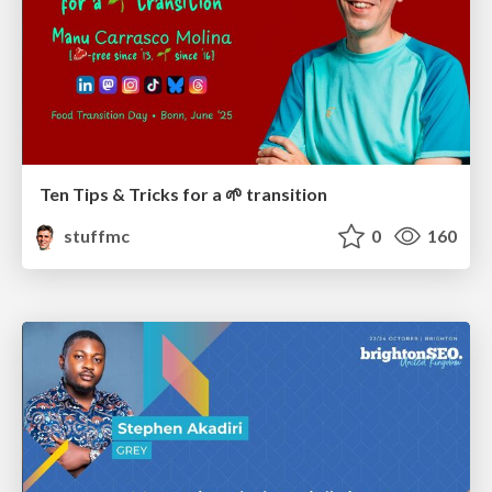
Ten Tips & Tricks for a 🌱 transition
stuffmc
0
160