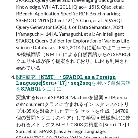
Knowledge. WI-IAT, 2011 [Qiao+ ‘15] S. Qiao, et al.:
RBench: Application-Specific RDF Benchmarking.
SIGMOD, 2015 [Chen+ ‘21] Y. Chen, et al.: SPARQL
Query Generator (SQG), J. of Data Semantics, 2021
[Yamaguchi+ ‘14] A. Yamaguchi, et al.: An Intelligent
SPARQL Query Builder for Exploration of Various Life-
science Databases, IESD, 2014 特に近年ではニューラ
ル機械翻訳（NMT）による⾃然⾔語からの SPARQL
クエリ⽣成が多く提案されており、LLMも利⽤され
始めている
関連研究（NMT） • SPARQL as a Foreign
Language[Soru+ ‘17] • seq2seqを⽤いて⾃然⾔語
をSPARQLクエリに
変換するNeural SPARQL Machineを提案 • DBpedia
のMonumentクラスに含まれるイン スタンスのトリ
プル35Kを対象としたデータ セットを作成（14788
個の質問とクエリのペ ア）して学習 • 機械翻訳に使
われるメトリクスBLEU=0.803 の精度 4 [Soru+ ‘17] T.
Soru, et al.: SPARQL as a Foreign Language.
SEMANTiCS, 2017 [Yin+ ‘21] X. Yin, et al.: Neural