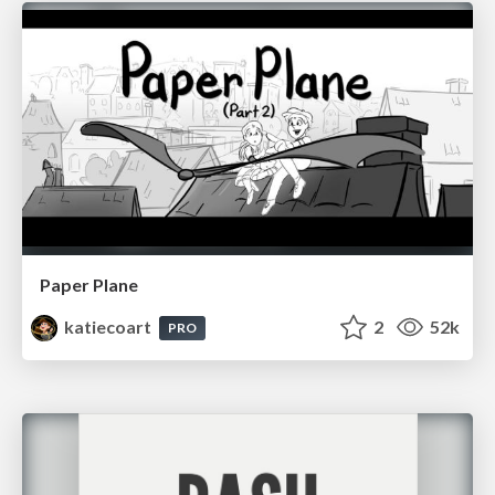
Paper Plane
katiecoart
2
52k
PRO