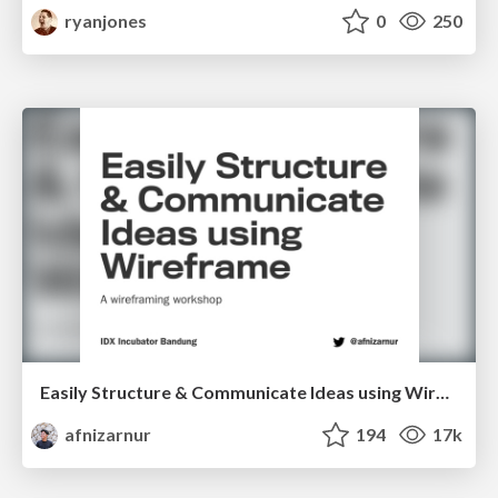
ryanjones
0
250
Easily Structure & Communicate Ideas using Wireframe
afnizarnur
194
17k