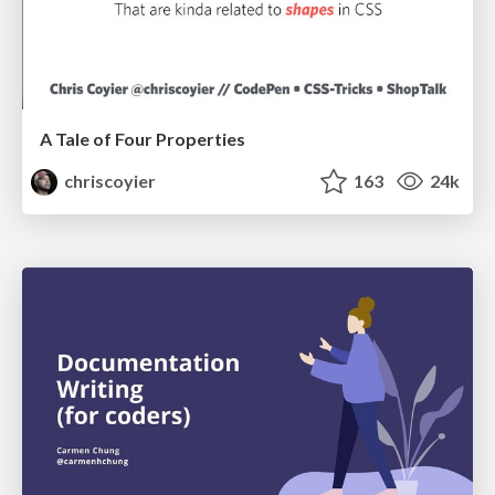
A Tale of Four Properties
chriscoyier
163
24k