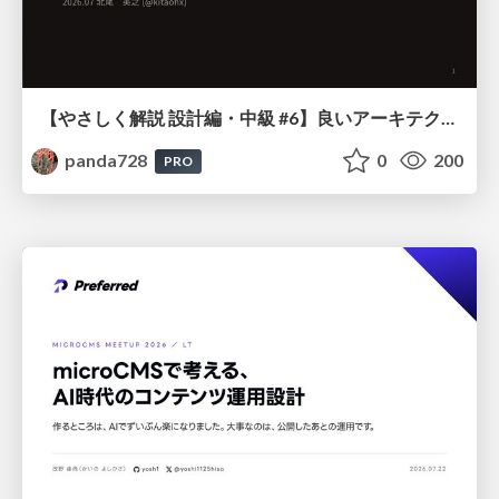
【やさしく解説 設計編・中級 #6】良いアーキテクチャとは ～ 一本の登り道の、行き先 ～
panda728
0
200
PRO