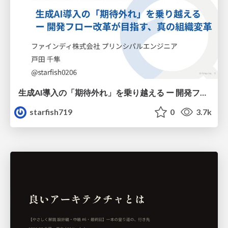
生成AI導入の「期待外れ」を乗り越える ー 開発フロー改革が目指す、真の組織変革
starfish719
0
3.7k