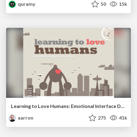
quramy
50
15k
Learning to Love Humans: Emotional Interface Design
aarron
275
41k