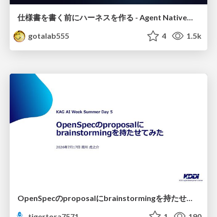
仕様書を書く前にハーネスを作る - Agent Native開発は「探索を速く、判定を固く」
gotalab555
4
1.5k
OpenSpecのproposalにbrainstormingを持たせてみた
tigertora7571
1
190