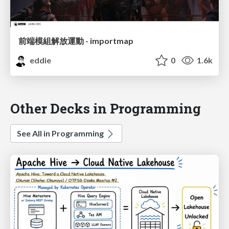
前端模組解放運動 - importmap
eddie
0
1.6k
Other Decks in Programming
See All in Programming