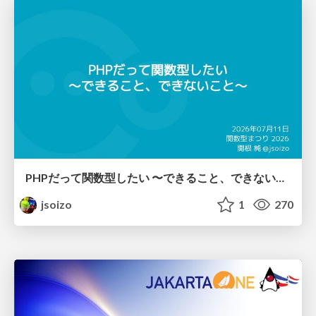
PHPだって関数型したい 〜できること、できないこと〜 / fp-in-php
jsoizo
1
270