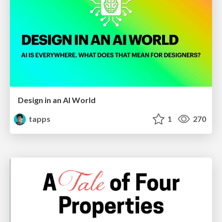
Design in an AI World
tapps
1
270