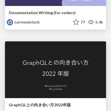
Documentation Writing (for coders)
carmenintech
77
5.4k
GraphQLとの向き合い方2022年版