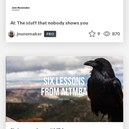
AI: The stuff that nobody shows you
jnunemaker
9
870
PRO