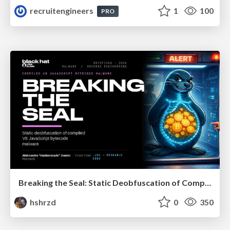
recruitengineers
1
100
PRO
Breaking the Seal: Static Deobfuscation of Compiled V8 JavaScript Bytecode Malware
hshrzd
0
350