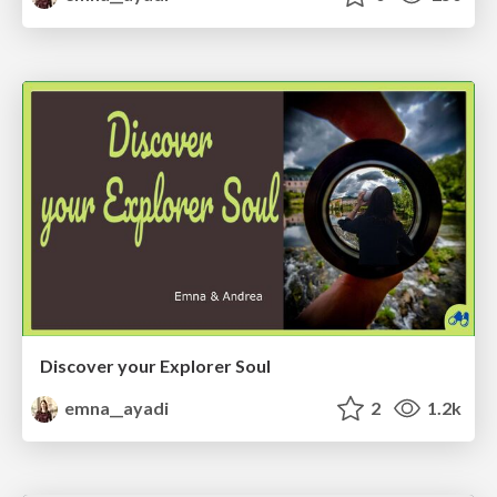
Discover your Explorer Soul
emna__ayadi
2
1.2k