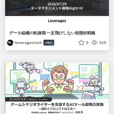
データ組織の転換期 一足飛びしない段階的戦略
leveragestech
0
150
PRO