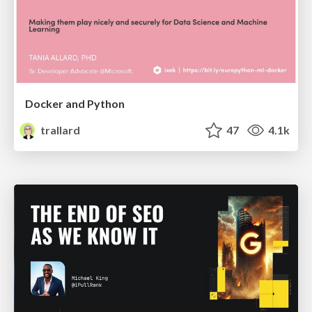
Docker and Python
trallard
47
4.1k