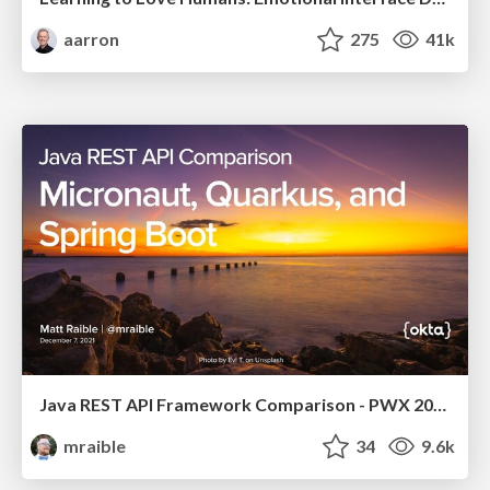
aarron
275
41k
Java REST API Framework Comparison - PWX 2021
mraible
34
9.6k