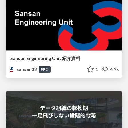
Sansan Engineering Unit 紹介資料
sansan33
1
4.9k
PRO