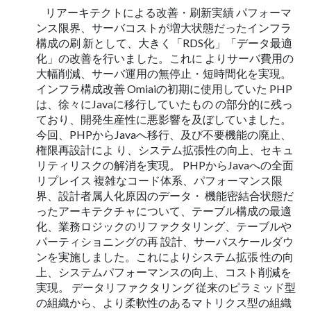
リアーキテクトによる改善・刷新実績 パフォーマ
ンス限界、サーバコストが増大状態だったインフラ
構成の刷 新として、大きく「RDS化」「データ最適
化」の改善を行いました。これに よりサーバ費用の
大幅削減、サーバ運用の無停止・短時間化を実現。
インフラ構成改善 Omiaiの初期に使用していた PHP
は、徐々にJavaに移行していたもの の部分的に残っ
ており、開発生産性に悪影響を及ぼしていました。
今回、PHPからJavaへ移行、及び不要機能の廃止、
権限再設計によ り、システム拡張性の向上、セキュ
リティリスクの解消を実現。 PHPからJavaへの全面
リプレイス 複雑なコード体系、パフォーマンス限
界、設計者属人化原因のデータ・ 機能密結合状態だ
ったアーキテクチャについて、テーブル構成の最適
化、業務ロジックのリファクタリング、テーブルや
パーティショニングの再 設計、サーバスケールダウ
ンを実施しました。これによりシステム拡張 性の向
上、システムパフォーマンスの向上、コスト削減を
実現。 データリファクタリング 従来のピラミッド型
の組織から、より柔軟性のあるマトリクス型の組織