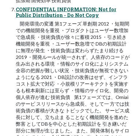
拡張期 開発効率 技術負債
CONFIDENTIAL INFORMATION: Not for
Public Distribution - Do Not Copy
開発環境の変遷 第1フェーズ 草創期 2012 ・短期間
での機能開発を重視 ・プロダクトはユーザー数増加
で急成長 ・技術負債が徐々に蓄積 2015 ・引き続き
機能開発を重視 ・ユーザー数急増で DBの初期設計
に無理が発生 ・技術負債は変わらずたまり続ける
2019 ・開発ルールが統一されず、人依存のコードが
生み出される環境 ・情報のサイロ化によりシステム
全容の把握が難しい状況 ・技術負債が無視できない
ようになる 2021 ・DB設計の改善はせず、インフラ
コスト拡大で対応 ・小規模リアーキテクトを実施す
るも根本刷新には至らず ・情報のサイロ化、開発の
個人依存が進む 技術負債 第1フェーズでは、Omiai
のサービ スリリースから急成長、そして一 方では技
術負債の蓄積が大きな トピックでした。 サービス成
長に対して、立ち止ま ることなく機能開発を進めた
弊害 としてDBを中心とした初期設計を 引き継いだ
部分に無理が生じまし た。 また、開発体制もサイロ