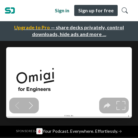
Sign in
Sign up for free
Upgrade to Pro
— share decks privately, control
downloads, hide ads and more …
·
Your Podcast. Everywhere. Effortlessly.
→
SPONSORED