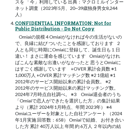
スを 「今」利用している 出典：マクロミルインター
ネット調査（2023年5月、20~39歳独身男女8,244
人）
CONFIDENTIAL INFORMATION: Not for
Public Distribution - Do Not Copy
Omiaiの規模 4 Omiaiがなければ今の生活がないの
で、良縁に結び ついたことを感謝しております 2
人とも同じ時期にOmiaiに登録して、誕生日も１日
違い！ まさに運命を感じています Omiaiがなけれ
ばこんな素敵な出逢いがなかったと 思うとOmiaiに
はすごく感謝しています +OVER 累計会員数 ※1
1,000万人 +OVER 累計マッチング数 ※2 1億組 ※1
2012年のサービス開始以来の累計会員数。 ※2
2012年のサービス開始以来の累計マッチング数。
2024年7月時点自社調べ。 ※3 Omiai退会者のうち
「Omiaiで恋人ができたを選択した方」の集計結果
より（累計 2024年1月時点、年間 2023年） ※4
Omiaiユーザーを対象とした自社アンケート （2024
年1月実施 回答数：658） Omiaiで結婚、 お付き合い
した方 累計 40万人以上 年間 約 6万人 ２年以内の結