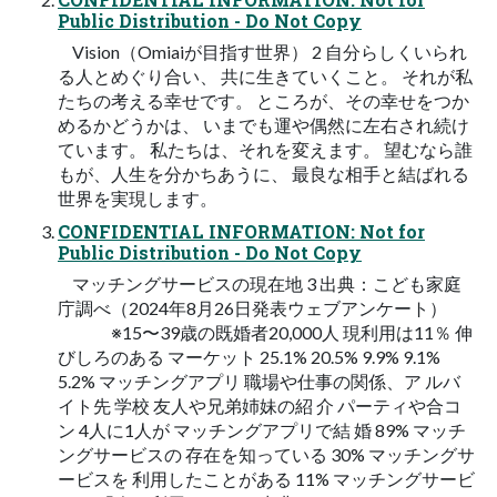
Public Distribution - Do Not Copy
Vision（Omiaiが目指す世界） 2 自分らしくいられ
る人とめぐり合い、 共に生きていくこと。 それが私
たちの考える幸せです。 ところが、その幸せをつか
めるかどうかは、 いまでも運や偶然に左右され続け
ています。 私たちは、それを変えます。 望むなら誰
もが、人生を分かちあうに、 最良な相手と結ばれる
世界を実現します。
CONFIDENTIAL INFORMATION: Not for
Public Distribution - Do Not Copy
マッチングサービスの現在地 3 出典：こども家庭
庁調べ（2024年8月26日発表ウェブアンケート）
※15〜39歳の既婚者20,000人 現利用は11％ 伸
びしろのある マーケット 25.1% 20.5% 9.9% 9.1%
5.2% マッチングアプリ 職場や仕事の関係、ア ルバ
イト先 学校 友人や兄弟姉妹の紹 介 パーティや合コ
ン 4人に1人が マッチングアプリで結 婚 89% マッチ
ングサービスの 存在を知っている 30% マッチングサ
ービスを 利用したことがある 11% マッチングサービ