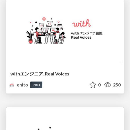
withエンジニア_Real Voices
enito
0
250
PRO