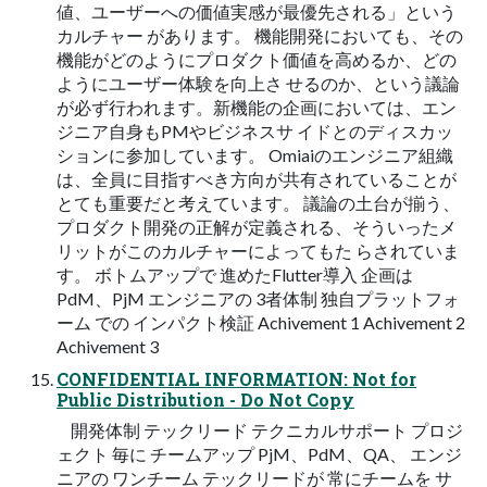
値、ユーザーへの価値実感が最優先される」という
カルチャー があります。 機能開発においても、その
機能がどのようにプロダクト価値を高めるか、どの
ようにユーザー体験を向上さ せるのか、という議論
が必ず行われます。新機能の企画においては、エン
ジニア自身もPMやビジネスサ イドとのディスカッ
ションに参加しています。 Omiaiのエンジニア組織
は、全員に目指すべき方向が共有されていることが
とても重要だと考えています。 議論の土台が揃う、
プロダクト開発の正解が定義される、そういったメ
リットがこのカルチャーによってもた らされていま
す。 ボトムアップで 進めたFlutter導入 企画は
PdM、PjM エンジニアの 3者体制 独自プラットフォ
ーム での インパクト検証 Achivement 1 Achivement 2
Achivement 3
CONFIDENTIAL INFORMATION: Not for
Public Distribution - Do Not Copy
開発体制 テックリード テクニカルサポート プロジ
ェクト 毎に チームアップ PjM、PdM、QA、 エンジ
ニアの ワンチーム テックリードが 常にチームを サ