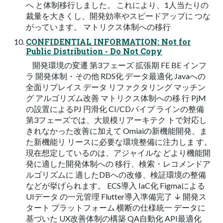
へ と体制移行しました。 これにより、1人当たりの
裁量を大きくし、開発効率やスピードアップに つな
がっています。 マトリクス体制への移行
CONFIDENTIAL INFORMATION: Not for
Public Distribution - Do Not Copy
開発環境の変遷 第3フェーズ 拡張期 FE BE インフ
ラ 開発体制・その他 RDS化 データ最適化 Javaへの
全面リプレイス データ リファクタリング マッチン
グ アルゴリズム改善 マトリクス体制への移 行 PjM
の設置によるPJ 円滑化 CI/CDパイプ ラインの整備
第3フェーズでは、大規模リアーキテク トで対応し
きれなかった改善に加えて Omiaiの新機能開発、ま
た新機能リ リースに必要な環境整備に注力しま す。
現在想定しているのは、アジャイルな どより機能開
発に適した開発体制への 移行、検索・レコメンドア
ルゴリズムに 適したDBへの改修、検証環境の整備
などが挙げられます。 ECS導入 IaC化 Figmaによる
UIデータ の一元管理 Flutter導入準備完了 ↓ 開発ス
タート プラットフォーム 横断の仕様統一 データに
基づいた UX改善体制の構築 QA自動化 API最適化