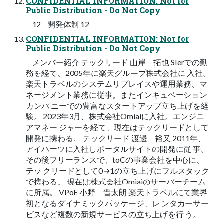
CONFIDENTIAL INFORMATION: Not for
Public Distribution - Do Not Copy
12 開発体制 12
CONFIDENTIAL INFORMATION: Not for
Public Distribution - Do Not Copy
メンバー紹介 テックリード 山岸 拓也 SIerでの勤
務を経て、2005年に楽天グループ株式会社に 入社。
楽天トラベルのシステムリプレイスや運用業務、マ
ネージメント業務に従事。またインキュベーション
カンパ ニーでの豊富なスタートアップ立ち上げを経
験。 2023年3月、株式会社Omiaiに入社。エンジニ
アマネー ジャーを経て、現在はテックリードとして
開発に携わる。 テックリード 渡邊 裕又 2011年、
アイハーツに入社しポータルサイトの開発に従 事。
その後フリーランスで、toCの事業会社を中心に、
テッ クリードとして0→1の立ち上げにフルスタック
で携わる。 現在は株式会社Omiaiのサーバーチーム
に所属。 VPoE 小野 晋太朗 楽天トラベルにて業界
初となるダイナミックパッケージ、レ ンタカーサー
ビスなど複数の新規サービスの立ち上げを行 う。