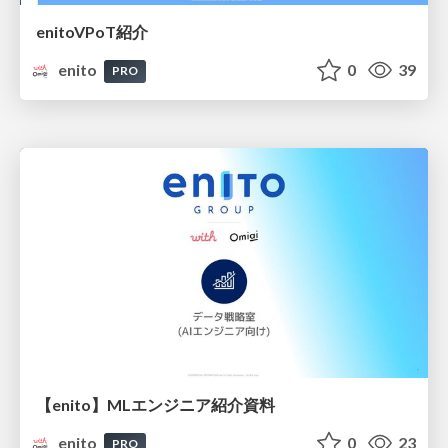
enitoVPoT紹介
enito
0
39
PRO
【enito】MLエンジニア紹介資料
enito
0
23
PRO