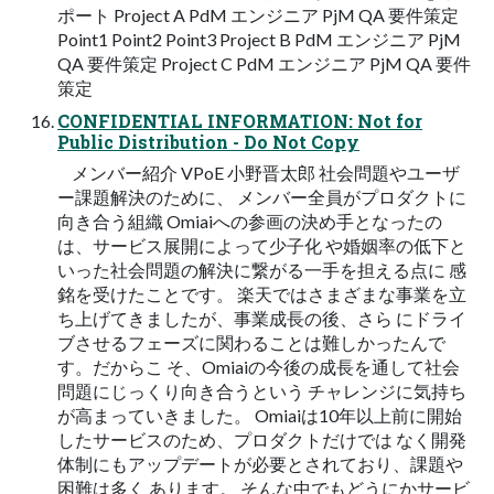
ポート Project A PdM エンジニア PjM QA 要件策定
Point1 Point2 Point3 Project B PdM エンジニア PjM
QA 要件策定 Project C PdM エンジニア PjM QA 要件
策定
CONFIDENTIAL INFORMATION: Not for
Public Distribution - Do Not Copy
メンバー紹介 VPoE 小野晋太郎 社会問題やユーザ
ー課題解決のために、 メンバー全員がプロダクトに
向き合う組織 Omiaiへの参画の決め手となったの
は、サービス展開によって少子化 や婚姻率の低下と
いった社会問題の解決に繋がる一手を担える点に 感
銘を受けたことです。 楽天ではさまざまな事業を立
ち上げてきましたが、事業成長の後、さら にドライ
ブさせるフェーズに関わることは難しかったんで
す。だからこ そ、Omiaiの今後の成長を通して社会
問題にじっくり向き合うという チャレンジに気持ち
が高まっていきました。 Omiaiは10年以上前に開始
したサービスのため、プロダクトだけでは なく開発
体制にもアップデートが必要とされており、課題や
困難は多く あります。 そんな中でもどうにかサービ