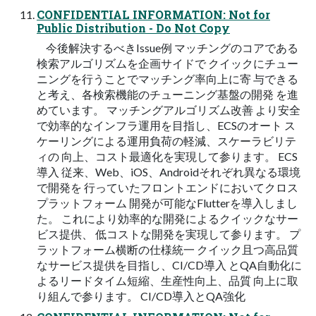
CONFIDENTIAL INFORMATION: Not for
Public Distribution - Do Not Copy
今後解決するべきIssue例 マッチングのコアである
検索アルゴリズムを企画サイドで クイックにチュー
ニングを行うことでマッチング率向上に寄 与できる
と考え、各検索機能のチューニング基盤の開発 を進
めています。 マッチングアルゴリズム改善 より安全
で効率的なインフラ運用を目指し、ECSのオート ス
ケーリングによる運用負荷の軽減、スケーラビリテ
ィの 向上、コスト最適化を実現して参ります。 ECS
導入 従来、Web、iOS、Androidそれぞれ異なる環境
で開発を 行っていたフロントエンドにおいてクロス
プラットフォーム 開発が可能なFlutterを導入しまし
た。 これにより効率的な開発によるクイックなサー
ビス提供、 低コストな開発を実現して参ります。 プ
ラットフォーム横断の仕様統一 クイック且つ高品質
なサービス提供を目指し、CI/CD導入 とQA自動化に
よるリードタイム短縮、生産性向上、品質 向上に取
り組んで参ります。 CI/CD導入とQA強化