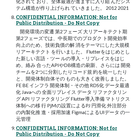
化されて おり、全体最適が進まずに入り組 んだシス
テム構造が作り上げられ ていきました。 2012 2021
CONFIDENTIAL INFORMATION: Not for
Public Distribution - Do Not Copy
開発環境の変遷 第2フェーズ 大リアーキテクト期
第2フェーズでは、中長期でのプロダク ト開発効率
向上のため、技術負債の解 消をテーマにした大規模
リアーキテクト を行いました。 Flutterをはじめとし
た新しい言語・ツー ルの導入・リプレイスをはじ
め、絡み 合ったAPIやDB構造の刷新、さらには 開発
チームを2つに分割したりコード規 約を統一したり
と、開発体制自体その ものも大きく改善しました。
FE BE インフラ 開発体制・その他 RDS化 データ最適
化 Javaへの 全面リプレイス データ リファクタリン
グ API リファクタリング Flutter導入準備 マトリクス
体制への移 行 PjMの設置によるPJ 円滑化 外注部分
の内製化推 進・採用加速 FigmaによるUIデータ の一
元管理
CONFIDENTIAL INFORMATION: Not for
Public Distribution - Do Not Copy