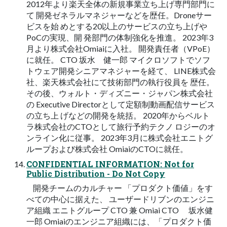
2012年より楽天全体の新規事業立ち上げ専門部門に
て 開発ゼネラルマネジャーなどを歴任。Droneサー
ビスを始 めとする20以上のサービスの立ち上げや
PoCの実現、開 発部門の体制強化を推進。 2023年3
月より株式会社Omiaiに入社。 開発責任者（VPoE）
に就任。 CTO 坂水 健一郎 マイクロソフトでソフ
トウェア開発シニアマネジャーを経て、 LINE株式会
社、楽天株式会社にて技術部門の執行役員を 歴任。
その後、ウォルト・ディズニー・ジャパン株式会社
の Executive Directorとして定額制動画配信サービス
の立ち上 げなどの開発を統括。 2020年からベルト
ラ株式会社のCTOとして旅行予約テクノ ロジーのオ
ンライン化に従事。 2023年3月に株式会社エニトグ
ループおよび株式会社 OmiaiのCTOに就任。
CONFIDENTIAL INFORMATION: Not for
Public Distribution - Do Not Copy
開発チームのカルチャー 「プロダクト価値」をす
べての中心に据えた、 ユーザードリブンのエンジニ
ア組織 エニトグループ CTO 兼 Omiai CTO 坂水健
一郎 Omiaiのエンジニア組織には、「プロダクト価