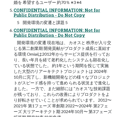
婚を 希望するユーザー 約70％ ※3 ※4
CONFIDENTIAL INFORMATION: Not for
Public Distribution - Do Not Copy
5 開発環境の変遷と課題 5
CONFIDENTIAL INFORMATION: Not for
Public Distribution - Do Not Copy
開発環境の変遷 現在地は、 カオスと 秩序が入り交
じる第二創業期 開発貢献がプロダクト成長に直結す
る環境 Omiaiは2012年からサービス提供を行ってお
り、長い年月を経て老朽化したシステムも顕在化し
ている状態でした。 約1年という期間を投じて実施
した大型のリアーキテクトプロジェクトは 2024年
10月に完了し、新機能開発などの様々なプロジェク
トがスピード感を持って進め られる状況まで進化し
ました。 一方で、まだ細部には “カオス”な技術課題
が残っており、これらの改善によりプロダクトをよ
り好転させていくことが求められています。 2012〜
2021年 第1フェーズ 草創期 2022〜2024年 第2フェ
ーズ 大リアーキテクト期 2024年10月〜 第3フェーズ