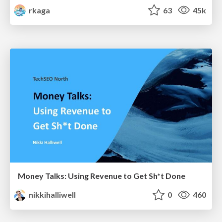
rkaga
63
45k
Money Talks: Using Revenue to Get Sh*t Done
nikkihalliwell
0
460