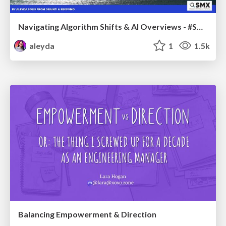
Navigating Algorithm Shifts & AI Overviews - #SMXNext
aleyda
1
1.5k
Balancing Empowerment & Direction