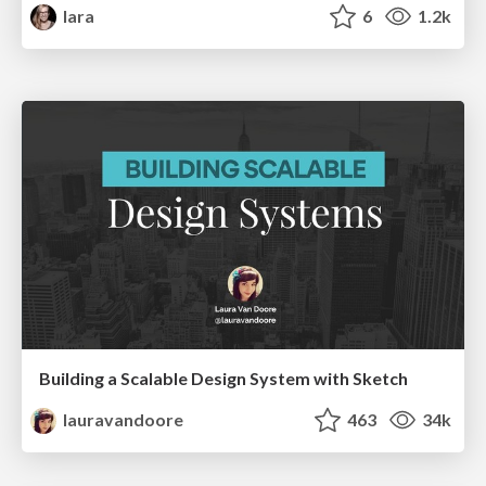
lara
6
1.2k
Building a Scalable Design System with Sketch
lauravandoore
463
34k