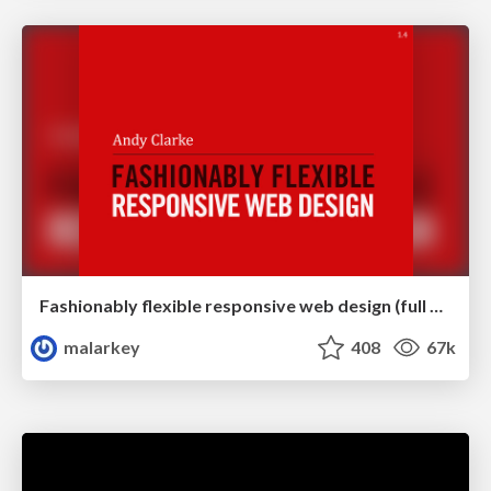
Fashionably flexible responsive web design (full day workshop)
malarkey
408
67k