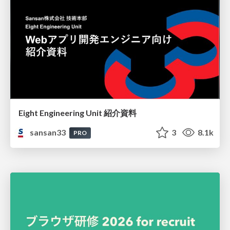
Eight Engineering Unit 紹介資料
sansan33
3
8.1k
PRO