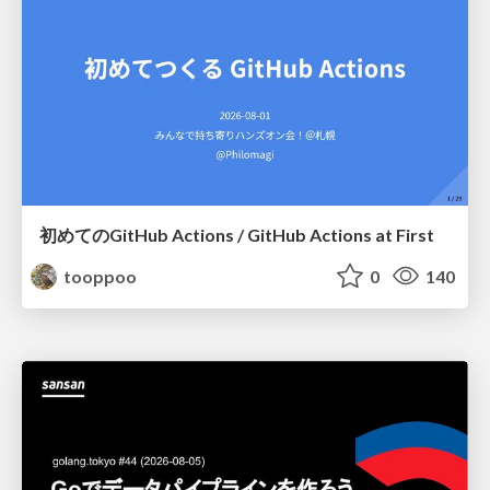
初めてのGitHub Actions / GitHub Actions at First
tooppoo
0
140