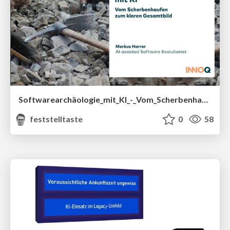
Softwarearchäologie_mit_KI_-_Vom_Scherbenhaufen_zum_klaren_Gesamtbild__OOP_2026_.pdf
feststelltaste
0
58