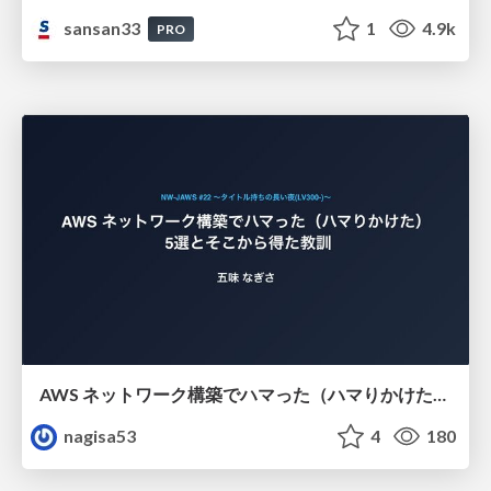
sansan33
1
4.9k
PRO
AWS ネットワーク構築でハマった（ハマりかけた） 5選とそこから得た教訓
nagisa53
4
180