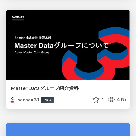
Master Dataグループ紹介資料
sansan33
1
4.8k
PRO