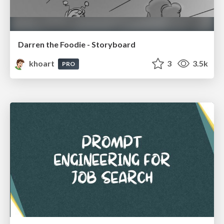
Darren the Foodie - Storyboard
khoart
3
3.5k
PRO