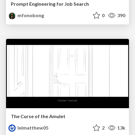
Prompt Engineering for Job Search
mfonobong
0
390
The Curse of the Amulet
leimatthew05
2
13k