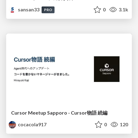
sansan33
0
3.1k
PRO
Cursor Meetup Sapporo - Cursor物語 続編
cocacola917
0
120