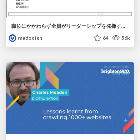
職位にかかわらず全員がリーダーシップを発揮するチーム作り / Building a team where everyone can demonstrate leadership regardless of position
madoxten
64
56k