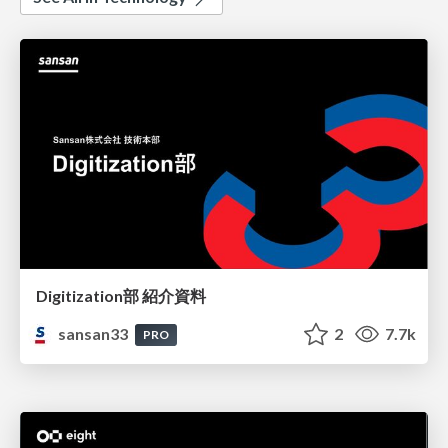
Digitization部 紹介資料
sansan33
2
7.7k
PRO