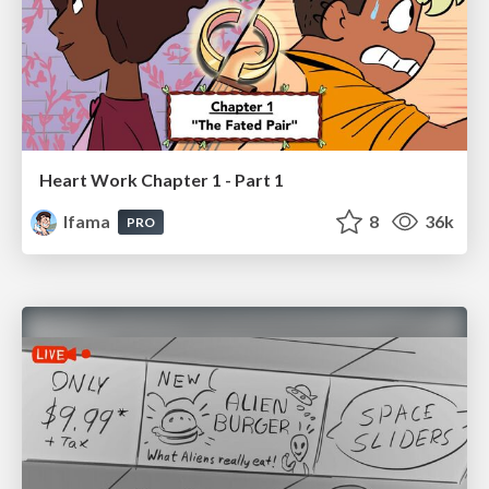
Heart Work Chapter 1 - Part 1
lfama
8
36k
PRO