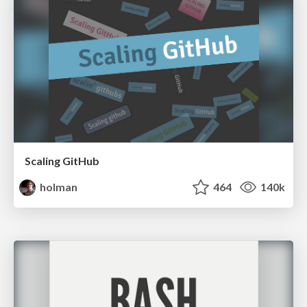
Scaling GitHub
holman
464
140k