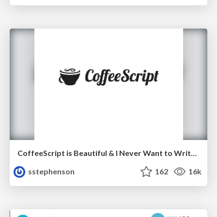
CoffeeScript is Beautiful & I Never Want to Write Plain JavaScript Again
sstephenson
162
16k