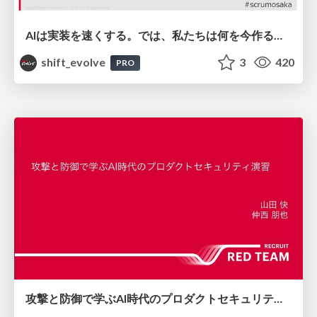
AIは実装を速くする。では、私たちは何を今作るべきか？－立場を越えてリリースに向き合ったチーム開発の実践 / 20260801 Hiromi Nakaya and Naoki Takahashi
shift_evolve
3
420
PRO
攻撃と防御で学ぶAI時代のプロダクトセキュリティ演習