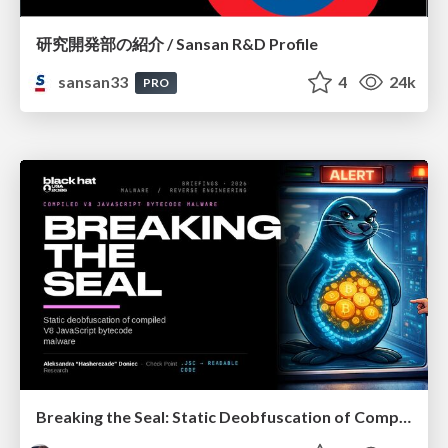
研究開発部の紹介 / Sansan R&D Profile
sansan33
4
24k
PRO
Breaking the Seal: Static Deobfuscation of Compiled V8 JavaScript Bytecode Malware