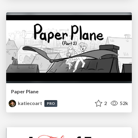
Paper Plane
katiecoart
2
52k
PRO