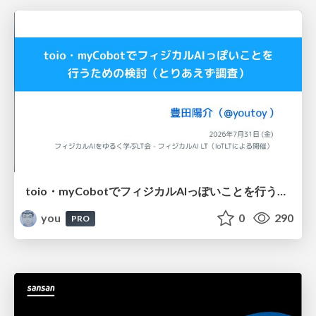
toio・myCobotでフィジカルAIっぽいことを行うための検討（とりあえず調査） / フィジカルAI LT（IoTLTによる開催）
you
0
290
PRO