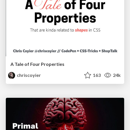
A Tale of Four Properties
chriscoyier
163
24k