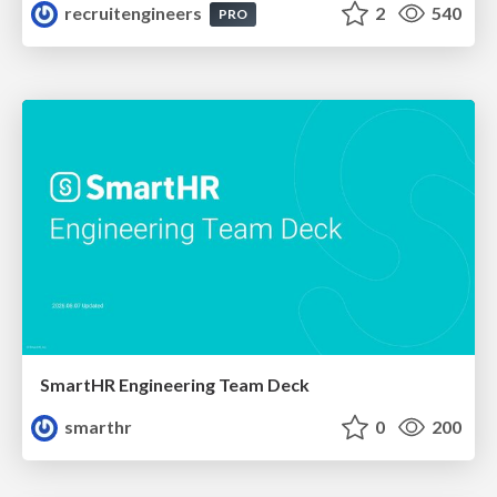
recruitengineers
2
540
PRO
SmartHR Engineering Team Deck
smarthr
0
200