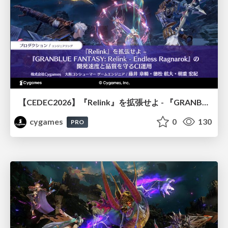
【CEDEC2026】『Relink』を拡張せよ - 『GRANBLUE FANTASY: Relink - Endless Ragnarok』の開発速度と品質を守るCI運用
cygames
0
130
PRO