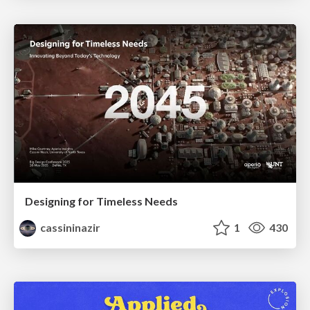
Designing for Timeless Needs
cassininazir
1
430