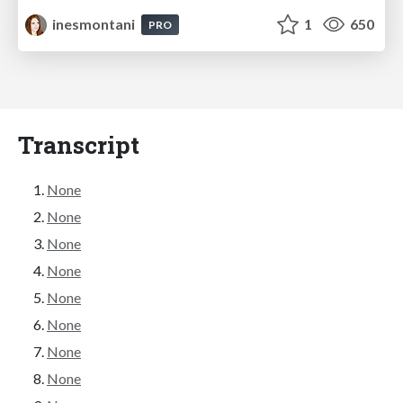
inesmontani
1
650
PRO
Transcript
None
None
None
None
None
None
None
None