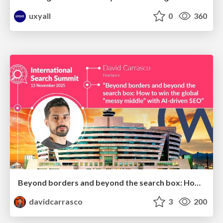
uxyall
0
360
Beyond borders and beyond the search box: How to win the global "messy middle" with AI-driven SEO
davidcarrasco
3
200