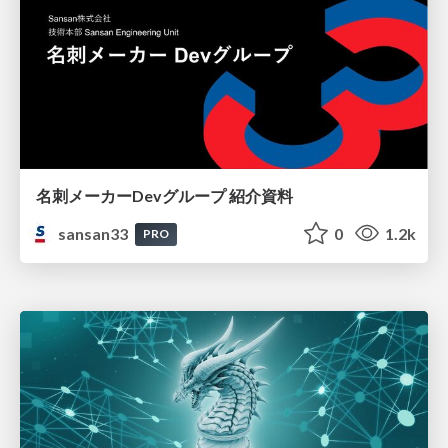
名刺メーカーDevグループ 紹介資料
sansan33
0
1.2k
PRO