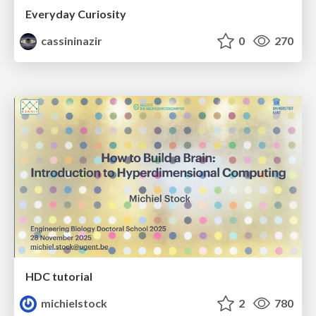
Everyday Curiosity
cassininazir
0
270
HDC tutorial
michielstock
2
780