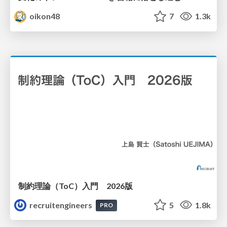
oikon48
7
1.3k
制約理論（ToC）入門 2026版
recruitengineers
5
1.8k
PRO