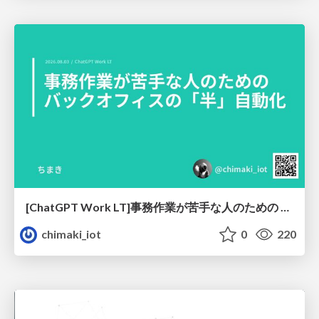
[ChatGPT Work LT]事務作業が苦手な人のための バックオフィスの「半」自動化
chimaki_iot
0
220