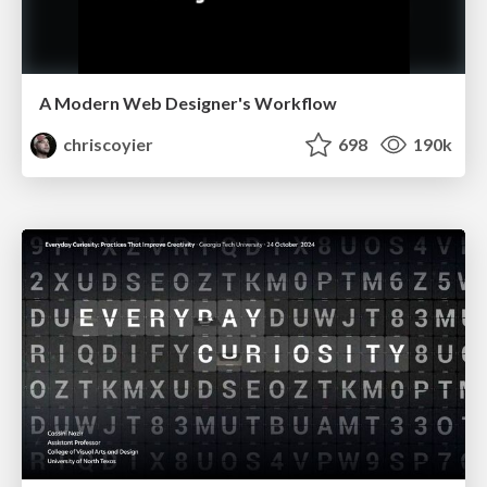
A Modern Web Designer's Workflow
chriscoyier
698
190k