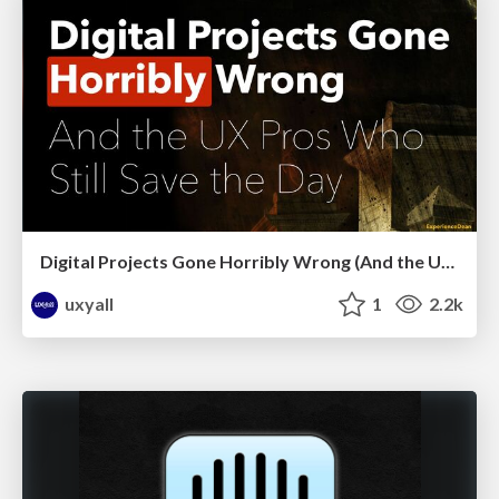
Digital Projects Gone Horribly Wrong (And the UX Pros Who Still Save the Day) - Dean Schuster
uxyall
1
2.2k