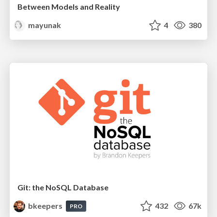
Between Models and Reality
mayunak
4
380
Git: the NoSQL Database
bkeepers
432
67k
PRO