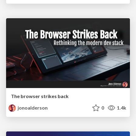
The browser strikes back
jonoalderson
0
1.4k