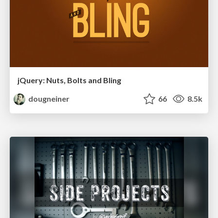
jQuery: Nuts, Bolts and Bling
dougneiner
66
8.5k