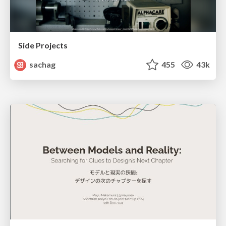
Side Projects
sachag
455
43k