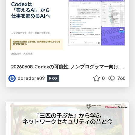
20260608_Codexの可能性_ノンプログラマー向け_大城追記
doradora09
0
760
PRO