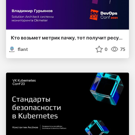
Кто возьмет метрик пачку, тот получит ресурсов недостачку... (Владимир Гурьянов, DevOpsConf 2024)
flant
0
75