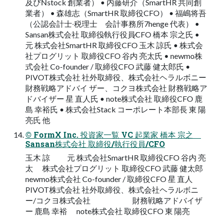
及びNstock 創業者） • 内藤研介（SmartHR 共同創
業者） • 森雄志（SmartHR 取締役CFO） • 福嶋将吾
（公認会計⼠‧税理⼠ 会計事務所7henge 代表） •
Sansan株式会社 取締役∕執⾏役員∕CFO 橋本 宗之⽒ •
元 株式会社SmartHR 取締役CFO ⽟⽊ 諒⽒ • 株式会
社プログリット 取締役CFO ⾕内 亮太⽒ • newmo株
式会社 Co-founder / 取締役CFO 武藤 健太郎⽒ •
PIVOT株式会社 社外取締役、株式会社ヘラルボニー
財務戦略アドバイ ザー、コクヨ株式会社 財務戦略ア
ドバイザー 星 直⼈⽒ • note株式会社 取締役CFO ⿅
島 幸裕⽒ • 株式会社Stack コーポレート本部⻑ 東 陽
亮⽒ 他
© FormX Inc. 投資家⼀覧 VC 起業家 橋本 宗之
Sansan株式会社 取締役/執⾏役員/CFO
⽟⽊ 諒 元 株式会社SmartHR 取締役CFO ⾕内 亮
太 株式会社プログリット 取締役CFO 武藤 健太郎
newmo株式会社 Co-founder / 取締役CFO 星 直⼈
PIVOT株式会社 社外取締役、株式会社ヘラルボニ
ー/コクヨ株式会社 財務戦略アドバイザ
ー ⿅島 幸裕 note株式会社 取締役CFO 東 陽亮