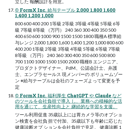
⽴した 報酬設計を⽤意。
© FormX Inc. 給与テーブル 2,000 1,800 1,600
1,400 1,200 1,000
800 600 400 200 1等級 2等級 3等級 4等級 5等級 6等
級 7等級 8等級 （万円） 240 360 300 400 350 500
400 650 600 1000 900 1500 1500 1800 職種A 標準給
与レンジ 2,000 1,800 1,600 1,400 1,200 1,000 800 600
400 200 1等級 2等級 3等級 4等級 5等級 6等級 7等級
8等級 （万円） 240 360 300 400 350 600 500 800
700 1100 1000 1500 1500 2000 職種B エンジニア、
プロダクトデザイナー、PdM、公認会計⼠、弁護
⼠、エンプラセールス 現メンバーの ボリュームゾー
ン ※給与テーブルは会社のフェーズよって変更を予
定
© FormX Inc. 福利厚⽣ ChatGPT や Claude など
のツールを会社負担で導⼊ し、業務への積極的な活
⽤を通じて、⽣産性向上と 継続的な学習を⽀援。
ツール利⽤促進 35歳以上には胃カメラ等のオプショ
ン検査を会社負 担で付加、35歳以下も年齢に応じた
健康診断オプ ションを会社負担で充⾜。 健康診断 1