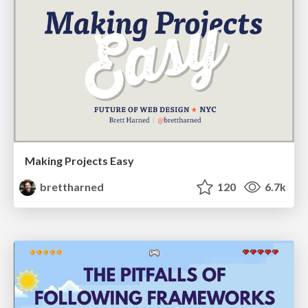
Making Projects Easy
brettharned
120
6.7k