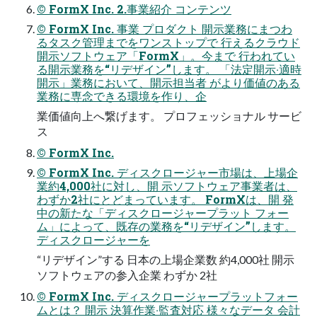
© FormX Inc. 2.事業紹介 コンテンツ
© FormX Inc. 事業 プロダクト 開⽰業務にまつわ
るタスク管理までをワンストップで ⾏えるクラウド
開⽰ソフトウェア「FormX」。今まで ⾏われてい
る開⽰業務を“リデザイン”します。 「法定開⽰‧適時
開⽰」業務において、開⽰担当者 がより価値のある
業務に専念できる環境を作り、企
業価値向上へ繋げます。 プロフェッショナル サービ
ス
© FormX Inc.
© FormX Inc. ディスクロージャー市場は、上場企
業約4,000社に対し、開 ⽰ソフトウェア事業者は、
わずか2社にとどまっています。 FormXは、開 発
中の新たな「ディスクロージャープラット フォー
ム」によって、既存の業務を“リデザイン”します。
ディスクロージャーを
“リデザイン”する ⽇本の上場企業数 約4,000社 開⽰
ソフトウェアの参⼊企業 わずか 2社
© FormX Inc. ディスクロージャープラットフォー
ムとは？ 開⽰ 決算作業‧監査対応 様々なデータ 会計