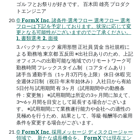
ゴル フとお祭りが好きです。 百⽊⽥ 雄亮 プロダク
トエンジニア
© FormX Inc. 諸条件‧選考フロー 選考フロー 選考
フローは下記を予定しております。状況に応じて変
更となる可能性がございますのでご了承ください。
1. 書類選考 2. ⾯接
3. バックチェック 雇⽤形態 正社員 賃⾦ 当社規程に
よる 勤務地 東京都 五反⽥ ※出社⽇ありのため、上記
オフィスへの出勤可能な地域でのリモートワーク可
勤務時間 フレックスタイム制 （コアタイムあり）
諸⼿当 通勤⼿当（1ヶ⽉3万円を上限） 休⽇‧休暇 完
全週休2⽇制（祝⽇‧年末年始休み） ⼊社⽇から有給
5⽇付与 試⽤期間 有 3ヶ⽉（試⽤期間中の勤務条
件：変更無） ※試⽤期間は所定の3ヶ⽉間に加えて、
3〜6ヶ⽉間を⽬安として延⻑する場合がございま
す。 ※試⽤期間にて業務遂⾏能⼒や会社への適性の
⾒極めを⾏うため、結果として、等級‧報酬等の雇⽤
条件を変更する場合がございます。
© FormX Inc. 採⽤メッセージ ディスクロージャー
領域で、 新たな成⻑機会を。 FormXでは現在エン