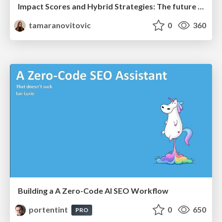
Impact Scores and Hybrid Strategies: The future of link building
tamaranovitovic
0
360
Building a A Zero-Code AI SEO Workflow
portentint
0
650
PRO