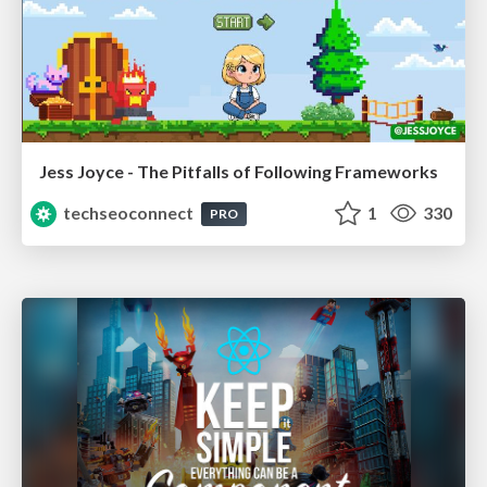
Jess Joyce - The Pitfalls of Following Frameworks
techseoconnect
1
330
PRO