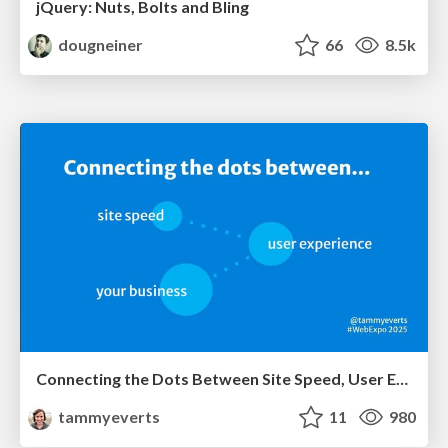
jQuery: Nuts, Bolts and Bling
dougneiner
66
8.5k
Connecting the Dots Between Site Speed, User Experience & Your Business [WebExpo 2025]
tammyeverts
11
980