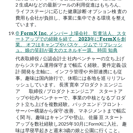
2 ⽣成AIなどの最新ツールの利⽤促進はもちろん、
ライフステージに応じた健康診断‧オプション検 査の
費⽤も会社が負担し、事業に集中できる環境 を整え
ています。
© FormX Inc. メンバー 上場会社、監査法⼈、スタ
ートアップでの経験を経て、 2023年にFormXを創
業。 オフはキャンプやバスケ、ジムで リフレッシ
ュ。娘の笑顔が最⼤のエネルギー源。 時⽥ 知典
代表取締役 / 公認会計士 社内ベンチャーの⽴ち上げ
からシステム運⽤保守まで幅広 く経験。要件定義‧設
計‧開発を主軸に、インフラ管理や 外部連携にも従
事。趣味は国内旅⾏で、休暇には各地を巡 りリフレ
ッシュしています。 ⻑濱 寛幸 プロダクトエンジニ
ア 取締役 / プロダクトエンジニア スタートア
ップや社内ベンチャーで、事業の中核となるプ ロダ
クト⽴ち上げを複数経験。バックエンド‧フロント‧
サーバー構築から保守‧改善、マネジメントまで幅広
く関 与。趣味はキャンプや登⼭。 佐藤 亘 スタート
アップを数社経験し2025年10⽉にFormXに⼊社。 趣
味は早寝早起きと週末3歳の娘と公園に⾏くこと。