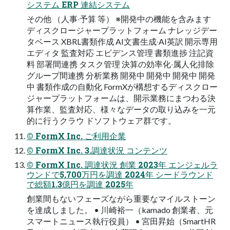
システム ERP 連結システム
その他 （⼈事‧予算 等） ※開発中の機能を含みます
ディスクロージャープラットフォーム ナレッジデー
タベース XBRL書類作成 AI⽂書⽣成‧AI英訳 開⽰専⽤
エディタ 監査対応 エビデンス管理 書類進捗 注記資
料 部署間連携 タスク管理 決算の効率化‧属⼈化排除
グループ間連携 分析業務 開発中 開発中 開発中 開発
中 書類作成の⾃動化 FormXが構想するディスクロー
ジャープラットフォームは、開示業務にまつわる決
算作業、監査対応、様々なデータの取り込みを一元
的に行うクラウ ドソフトウェア群です。
© FormX Inc. ご利⽤企業
© FormX Inc. 3.調達状況 コンテンツ
© FormX Inc. 調達状況 創業 2023年 エンジェルラ
ウンドで5,700万円を調達 2024年 シードラウンド
で総額1.3億円を調達 2025年
創業間もないフェーズながら重要なマイルストーン
を達成しました。 • 川崎裕⼀（kamado 創業者、元
スマートニュース執⾏役員） • 宮⽥昇始（SmartHR