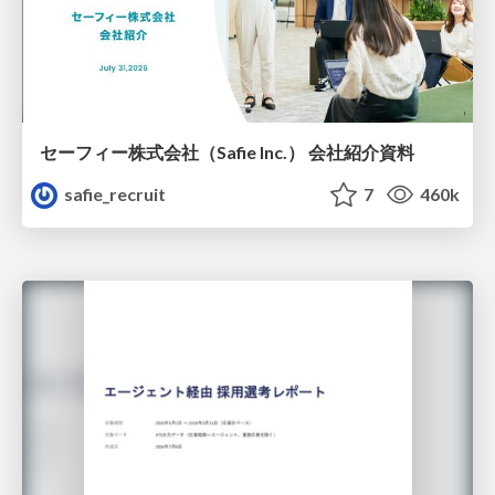
セーフィー株式会社（Safie Inc.） 会社紹介資料
safie_recruit
7
460k