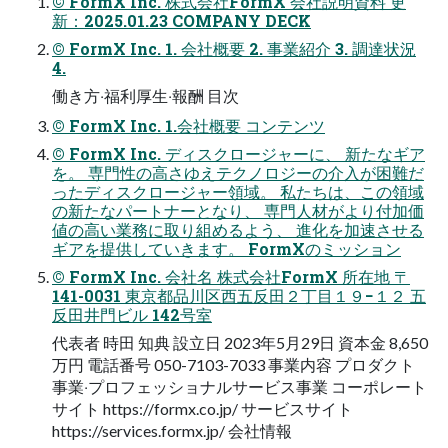
© FormX Inc. 株式会社FormX 会社説明資料 更
新：2025.01.23 COMPANY DECK
© FormX Inc. 1. 会社概要 2. 事業紹介 3. 調達状況
4.
働き⽅‧福利厚⽣‧報酬 ⽬次
© FormX Inc. 1.会社概要 コンテンツ
© FormX Inc. ディスクロージャーに、 新たなギア
を。 専⾨性の⾼さゆえテクノロジーの介⼊が困難だ
ったディスクロージャー領域。 私たちは、この領域
の新たなパートナーとなり、 専⾨⼈材がより付加価
値の⾼い業務に取り組めるよう、 進化を加速させる
ギアを提供していきます。 FormXのミッション
© FormX Inc. 会社名 株式会社FormX 所在地 〒
141-0031 東京都品川区⻄五反⽥２丁⽬１９−１２ 五
反⽥井⾨ビル 142号室
代表者 時⽥ 知典 設⽴⽇ 2023年5⽉29⽇ 資本⾦ 8,650
万円 電話番号 050-7103-7033 事業内容 プロダクト
事業‧プロフェッショナルサービス事業 コーポレート
サイト https://formx.co.jp/ サービスサイト
https://services.formx.jp/ 会社情報