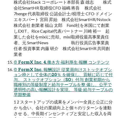
株式会社Stack コーポレート本部⻑ 森 雄志 株式
会社SmartHR 取締役CFO 福嶋 将吾 株式会社
7henge 代表取締役 公認会計⼠/税理⼠ CFO‧ドメイン
エキスパート 宮⽥ 昇始 株式会社SmartHR/Nstock
株式会社 創業者 福⼭ 太郎 Fond社を⽶国にて創業
しEXIT、Rice Capital代表パートナー 川崎 裕⼀ 起
業した会社をmixiに売却。mixi取締役最⾼事業責任
者、元 SmartNews 執⾏役員広告事業責
任者‧投資事業 内藤 研介 株式会社SmartHR 共同創
業者
© FormX Inc. 4.働き⽅‧福利厚⽣‧報酬 コンテンツ
© FormX Inc. 報酬設計 従業員向けストックオプシ
ョン枠として全体の20％ を確保し、貢献に応じて付
与。 ストックオプション（SO）付与 創業初期から
職種別の等級制度と給与テーブルを整 備し、公平で
透明性の⾼い報酬設計を実現。 等級‧給与テーブルの
早期整備
1 2 スタートアップの成果をメンバー全員と公正に分
か ち合い、会社の業績向上と個々のリターンを連動
させ る、中⻑期インセンティブと安定した収⼊を両