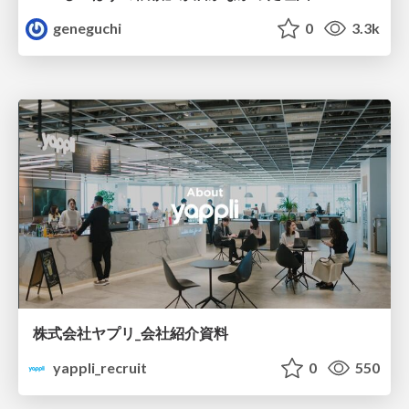
geneguchi
0
3.3k
株式会社ヤプリ_会社紹介資料
yappli_recruit
0
550