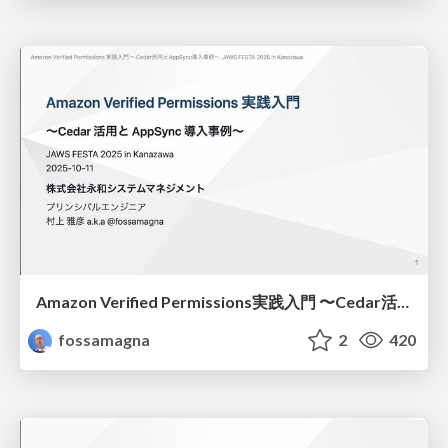
Amazon Verified Permissions実践入門 〜Cedar活用とAppSync導入事例/Practical Introduction to Amazon Verified Permissions
fossamagna
2
420