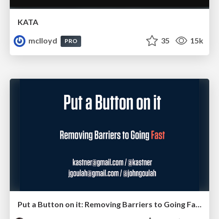
KATA
mclloyd
35
15k
PRO
Put a Button on it: Removing Barriers to Going Fast.