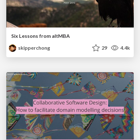
Six Lessons from altMBA
skipperchong
29
4.4k