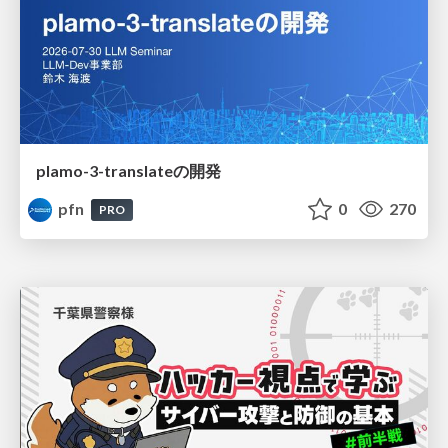
plamo-3-translateの開発
pfn
0
270
PRO