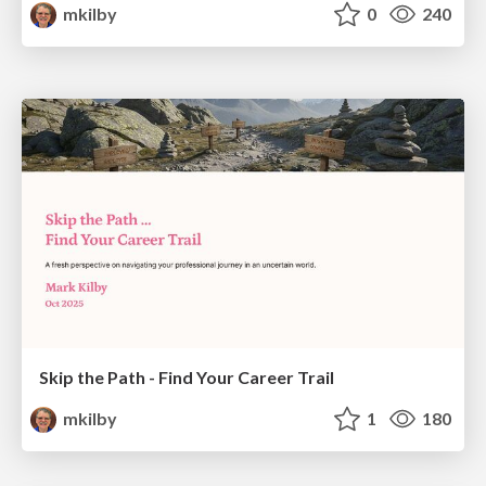
mkilby
0
240
Skip the Path - Find Your Career Trail
mkilby
1
180