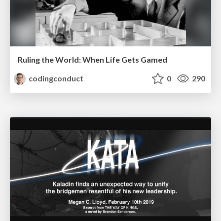
Ruling the World: When Life Gets Gamed
codingconduct
0
290