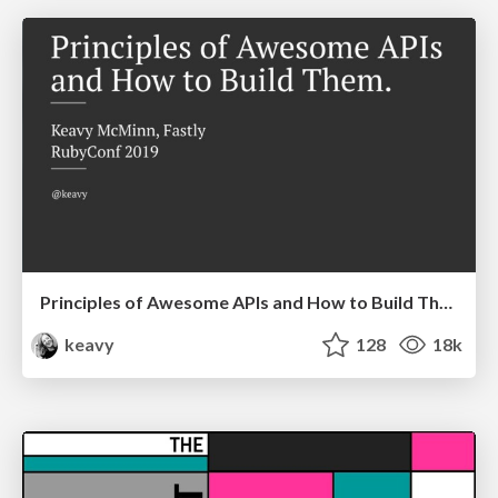
Principles of Awesome APIs and How to Build Them.
keavy
128
18k