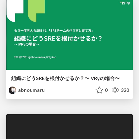
組織にどうSREを根付かせるか？〜IVRyの場合〜
abnoumaru
0
320