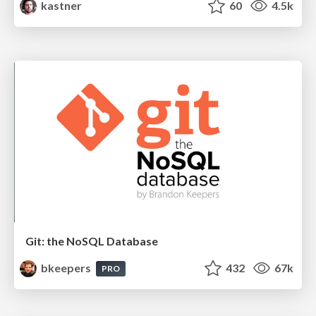
kastner
60
4.5k
Git: the NoSQL Database
bkeepers
432
67k
PRO