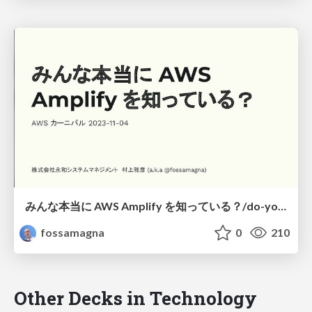
みんな本当に AWS Amplify を知っている？/do-you-really-know-aws-amplify
fossamagna
0
210
Other Decks in Technology