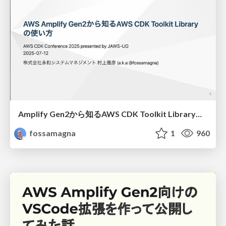
Amplify Gen2から知るAWS CDK Toolkit Libraryの使い方/How to use the AWS CDK Toolkit Library as known from Amplify Gen2
fossamagna
1
960