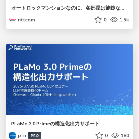
オートロックマンションなのに、各部屋は施錠なし！？ 攻撃者が組織内ネットワークで大暴れする理由 / The Front Door Is Locked, but the Rooms Are Wide Open: Why Attackers Move Freely Inside Enterprise Networks
nttcom
0
1.5k
PLaMo 3.0 Primeの構造化出力サポート
pfn
0
180
PRO