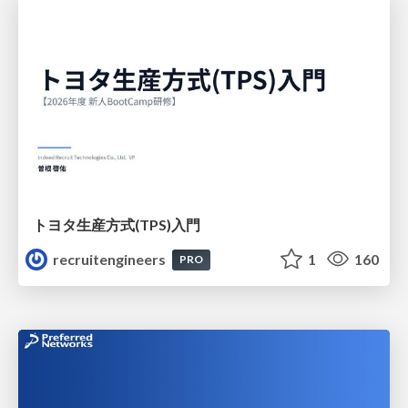
トヨタ⽣産⽅式(TPS)⼊⾨
recruitengineers
1
160
PRO