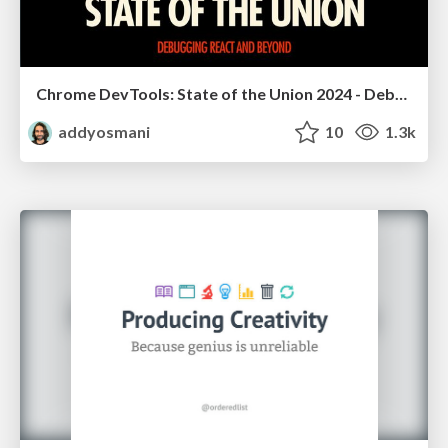
Chrome DevTools: State of the Union 2024 - Debugging React & Beyond
addyosmani
10
1.3k