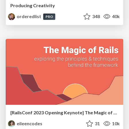
Producing Creativity
orderedlist
348
40k
PRO
[RailsConf 2023 Opening Keynote] The Magic of Rails
eileencodes
31
10k