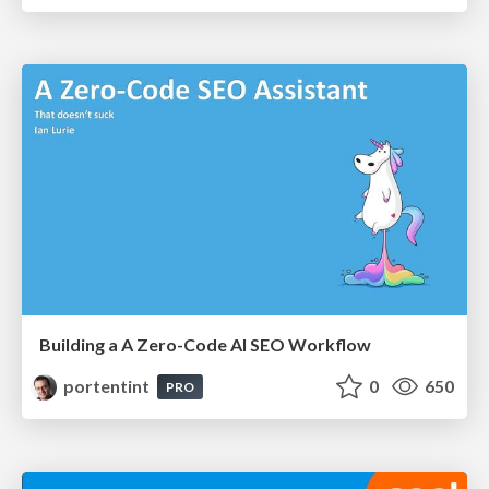
Building a A Zero-Code AI SEO Workflow
portentint
0
650
PRO