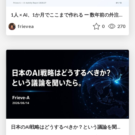
1人 × AI、1か月でここまで作れる ー 数年前の外注換算3.8〜7.4億円・241〜379人月分の作業を、AI費用 約10万円・31日で
frievea
0
270
日本のAI戦略はどうするべきか？という議論を聞いたら。