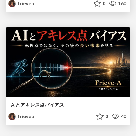
frievea
0
160
AIとアキレス点バイアス
frievea
0
40