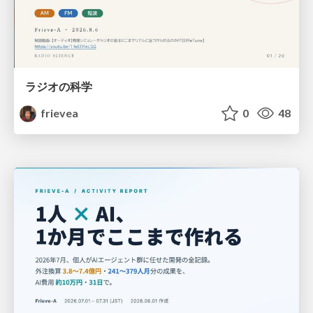
ラジオの科学
frievea
0
48