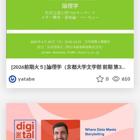
[2026前期火５] 論理学（京都大学文学部 前期 第3回）「形式言語と四つのキーワード：メタ・構成・意味論・ハーモニー」
yatabe
0
610