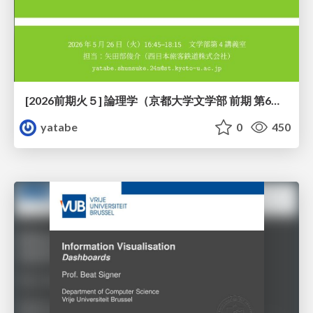
[2026前期火５] 論理学（京都大学文学部 前期 第6回）「かつとまたはの規則」
yatabe
0
450