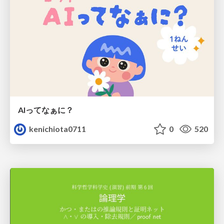
AIってなぁに？
kenichiota0711
0
520