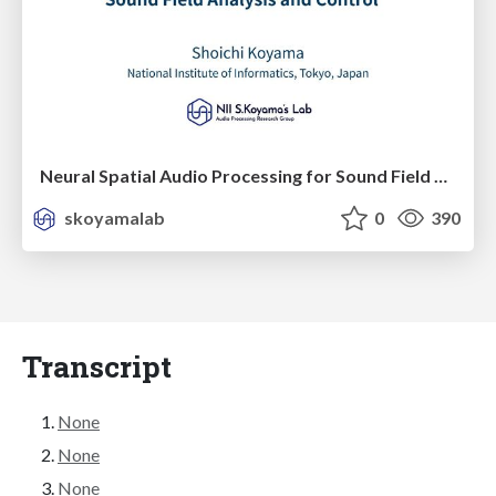
Neural Spatial Audio Processing for Sound Field Analysis and Control
skoyamalab
0
390
Transcript
None
None
None