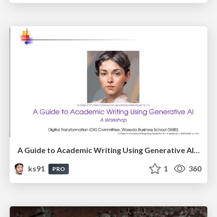
A Guide to Academic Writing Using Generative AI - A Workshop
ks91
1
360
PRO