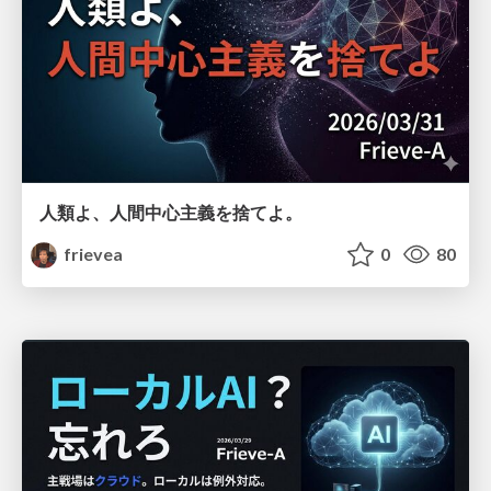
人類よ、人間中心主義を捨てよ。
frievea
0
80