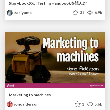
StorybookのUI Testing Handbookを読んだ
zakiyama
31
6.9k
Marketing to machines
jonoalderson
1
5.6k