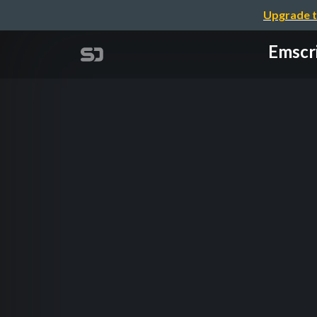
Upgrade t
Ems