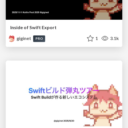
Inside of Swift Export
giginet
1
3.1k
PRO