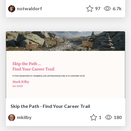
notwaldorf
97
6.7k
Skip the Path - Find Your Career Trail
mkilby
1
180