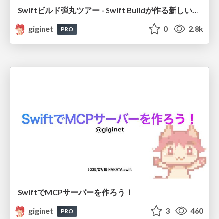
Swiftビルド弾丸ツアー - Swift Buildが作る新しいエコシステム
giginet
0
2.8k
PRO
SwiftでMCPサーバーを作ろう！
giginet
3
460
PRO