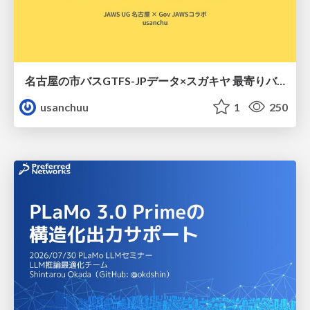
名古屋の市バスGTFS-JPデータ×スガキヤ 最寄りバス停検索をAmazon ElastiCache Serverless for Valkeyで最適化する
usanchuu
1
250