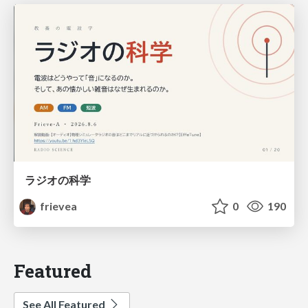
ラジオの科学
frievea
0
190
Featured
See All Featured