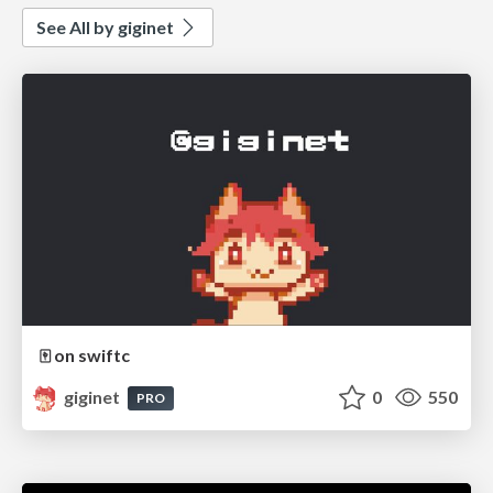
See All by giginet
🀄️ on swiftc
giginet
0
550
PRO