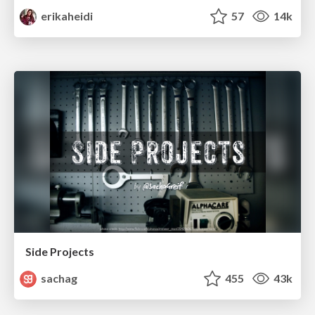
erikaheidi
57
14k
Side Projects
sachag
455
43k