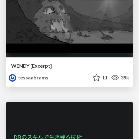
WENDY [Excerpt]
tessaabrams
11
39k