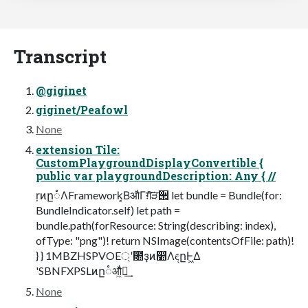
Transcript
@giginet
giginet/Peafowl
None
extension Tile:
CustomPlaygroundDisplayConvertible {
public var playgroundDescription: Any { //
ṛͷը૾ΛFramework͔ΒऔΓग़ͯ͠ੜ੒ let bundle = Bundle(for:
BundleIndicator.self) let path =
bundle.path(forResource: String(describing: index),
ofType: "png")! return NSImage(contentsOfFile: path)!
} } 1MBZHSPVOE্ʹ೚ҙͷ෺ΛඳըͰ͖Δ
'SBNFXPSLͷը૾औ͖ͬͯͯฦ͢
None