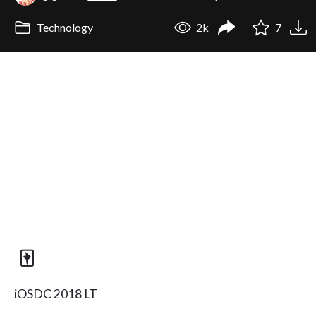
Technology
2k
7
🀄️
iOSDC 2018 LT