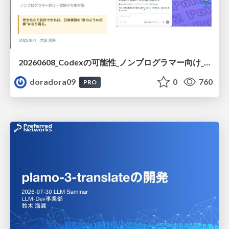
20260608_Codexの可能性_ノンプログラマー向け_大城追記
doradora09
0
760
PRO