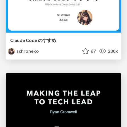
Claude Code のすすめ
schroneko
67
230k