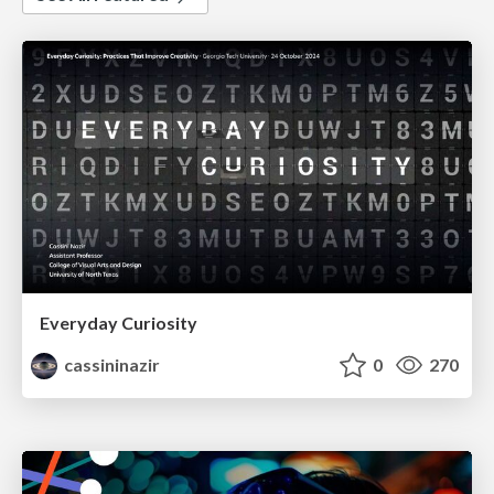
Everyday Curiosity
cassininazir
0
270