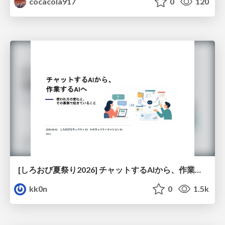
cocacola917
0
120
[しろおび夏祭り2026] チャットするAIから、作業するAIへ - 使われ方の変化と、その裏側で起きていること
kk0n
0
1.5k