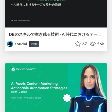
DBのスキルで生き残る技術 - AI時代におけるテーブル設計の勘所
soudai
67
56k
PRO