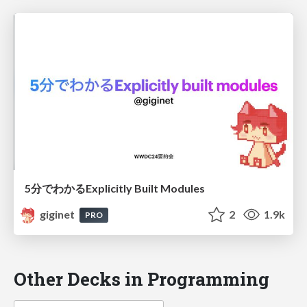
5分でわかるExplicitly Built Modules
giginet
2
1.9k
PRO
Other Decks in Programming