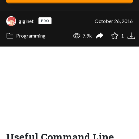
giginet
October 26, 2016
PRO
Programming
7.9k
1
Useful Command Line