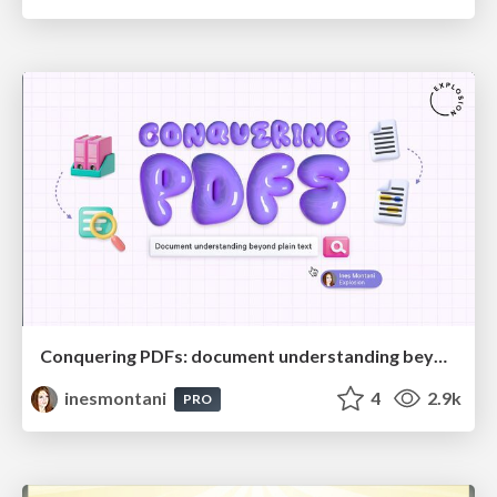
Conquering PDFs: document understanding beyond plain text
inesmontani
4
2.9k
PRO