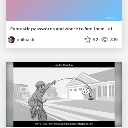
Fantastic passwords and where to find them - at NoRuKo
philnash
52
3.8k