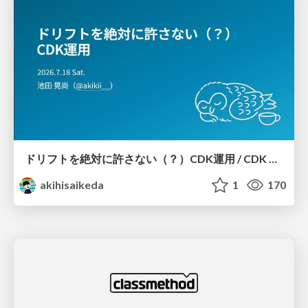
ドリフトを絶対に許さない（？）CDK運用 / CDK Ops with Zero Tolerance for Drifts (?)
akihisaikeda
1
170