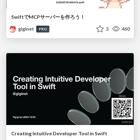
SwiftでMCPサーバーを作ろう！
giginet
3
460
PRO
Creating Intuitive Developer Tool in Swift