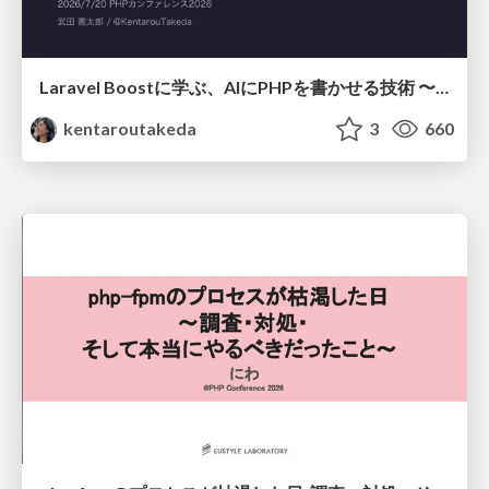
Laravel Boostに学ぶ、AIにPHPを書かせる技術 〜OSSの実装から蒸留するエージェント制御の王道〜
kentaroutakeda
3
660