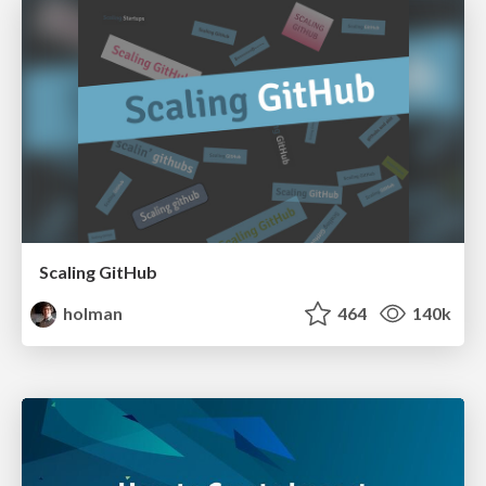
Scaling GitHub
holman
464
140k