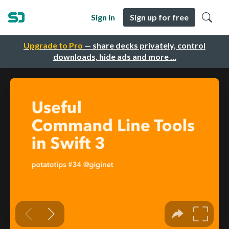
Sign in
Sign up for free
Upgrade to Pro
— share decks privately, control
downloads, hide ads and more …