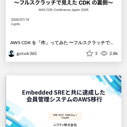
AWS CDK を「作」ってみた 〜フルスクラッチで見えた CDK の裏側〜 / aws-cdk-from-scratch
gotok365
3
2.8k