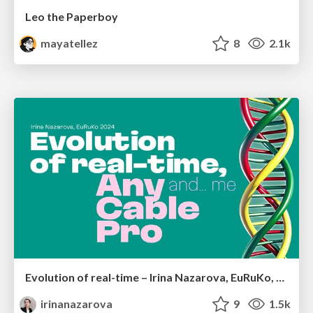
Leo the Paperboy
mayatellez
8
2.1k
Evolution of real-time – Irina Nazarova, EuRuKo, 2024
irinanazarova
9
1.5k