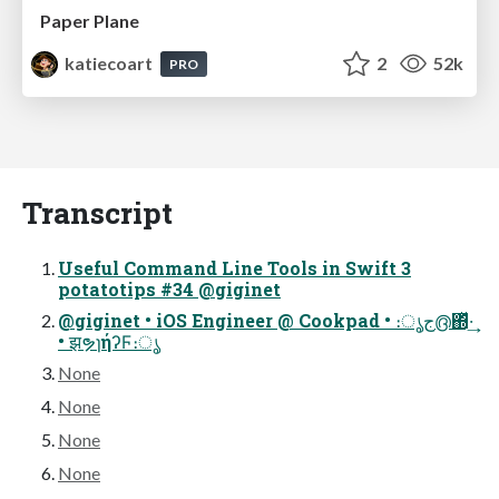
Paper Plane
katiecoart
2
52k
PRO
Transcript
Useful Command Line Tools in Swift 3
potatotips #34 @giginet
@giginet • iOS Engineer @ Cookpad • ։ൃج൫΍ͬͯ·͢
• झຯɿήʔϜ։ൃ
None
None
None
None