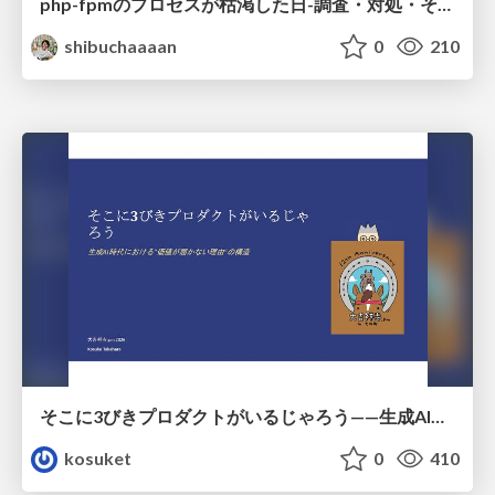
php-fpmのプロセスが枯渇した日-調査・対処・そして本当にやるべきだったこと-
shibuchaaaan
0
210
そこに3びきプロダクトがいるじゃろう——生成AI時代における“価値が届かない理由”の構造
kosuket
0
410