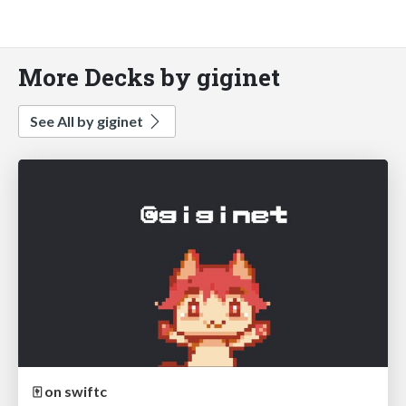
More Decks by giginet
See All by giginet
🀄️ on swiftc