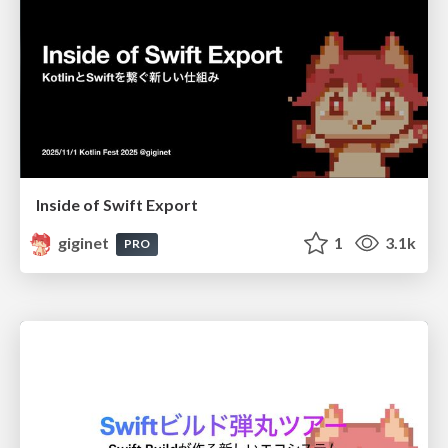
Inside of Swift Export
giginet
1
3.1k
PRO