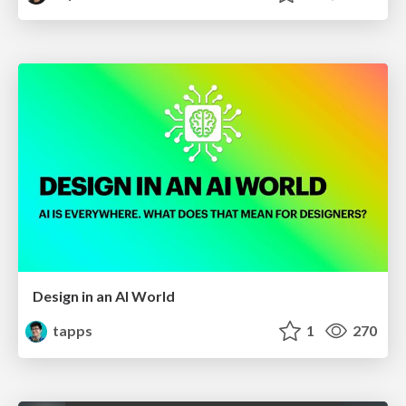
Design in an AI World
tapps
1
270