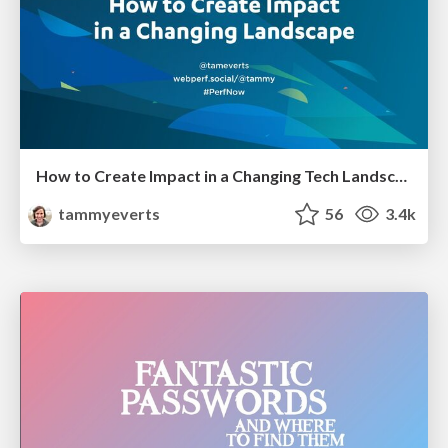
How to Create Impact in a Changing Tech Landscape [PerfNow 2023]
tammyeverts
56
3.4k