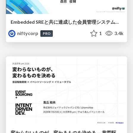
Embedded SREと共に達成した会員管理システムのAWS移行 - SRE NEXT 2026 ランチスポンサーセッション
niftycorp
1
3.4k
PRO
変わらないものが、変わるものを決める — 意図駆動開発 × イベントソーシング × イミュータブル | What Doesn't Change Decides What Can — IDD × Event Sourcing × Immutability