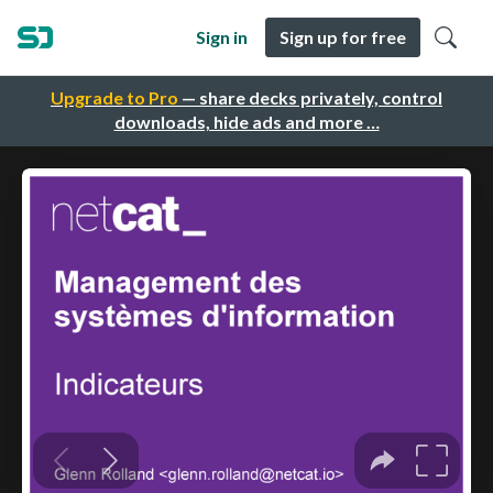
Sign in
Sign up for free
Upgrade to Pro
— share decks privately, control
downloads, hide ads and more …