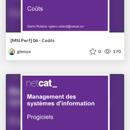
[MSI Perf] 06 - Coûts
glenux
0
170