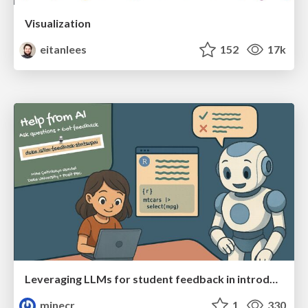
Visualization
eitanlees
152
17k
Leveraging LLMs for student feedback in introductory data science courses - posit::conf(2025)
minecr
1
330