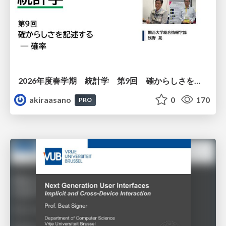
2026年度春学期 統計学 第9回 確からしさを記述する ー 確率 (2026. 5. 28)
akiraasano
0
170
PRO