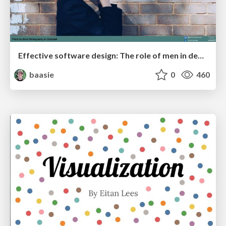
Effective software design: The role of men in debugging patriarchy in IT @ Voxxed Days AMS
baasie
0
460