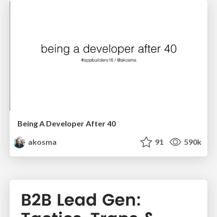
Being A Developer After 40
akosma
91
590k