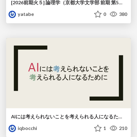
[2026前期火５] 論理学（京都大学文学部 前期 第5回）「 ならばの問題演習・proof net・かつの規則」
yatabe
0
380
AIには考えられないことを考えられる人になるために
iqbocchi
1
210