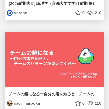
[2026前期火５] 論理学（京都大学文学部 前期 第9回）「正規化の停止性——ヒドラゲームによる証明」
yatabe
0
210
チームの鏡になるー自分の癖を知ると、チームのパターンが見えてくる@スクフェス仙台
saorimurooka
0
110