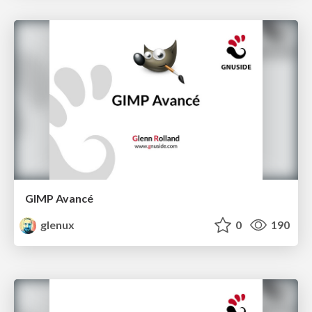
GIMP Avancé
glenux
0
190