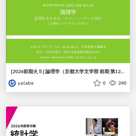
[2026前期火５] 論理学（京都大学文学部 前期 第12回）「証明を走らせる：カリー・ハワード対応」
yatabe
0
240