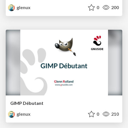
glenux
0
200
GIMP Débutant
glenux
0
210