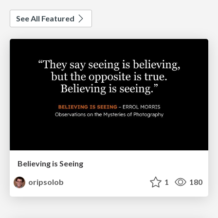
See All Featured
Believing is Seeing
oripsolob
1
180