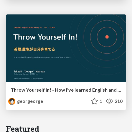
Throw Yourself In! - How I've learned English and What I'm Facing
georgeorge
1
210
Featured