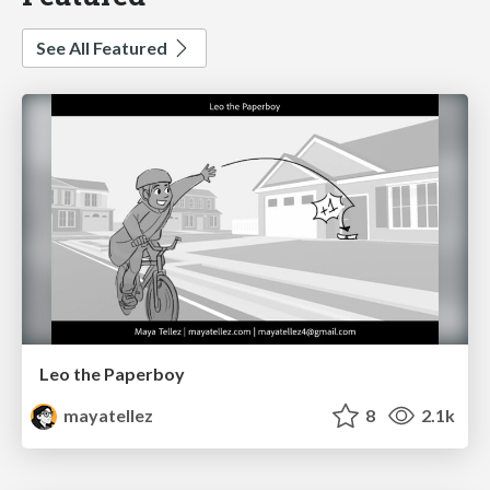
See All Featured
Leo the Paperboy
mayatellez
8
2.1k