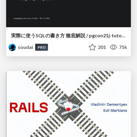
実際に使うSQLの書き方 徹底解説 / pgcon21j-tutorial
soudai
201
75k
PRO