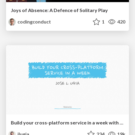
Joys of Absence: A Defence of Solitary Play
codingconduct
1
420
Build your cross-platform service in a week with App Engine
jlugia
234
19k