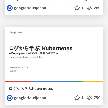
googlecloudjapan
1
280
ログから学ぶKubernetes
googlecloudjapan
1
750