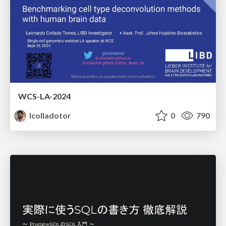
WCS-LA-2024
lcolladotor
0
790