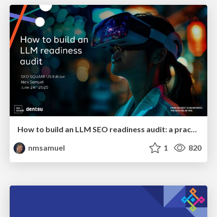
How to build an LLM SEO readiness audit: a practical framework
nmsamuel
1
820