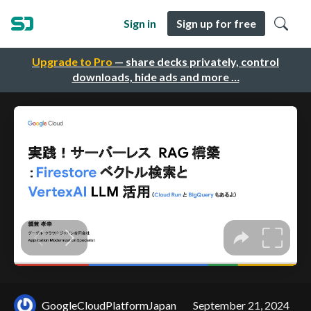
Sign in
Sign up for free
Upgrade to Pro
— share decks privately, control
downloads, hide ads and more …
GoogleCloudPlatformJapan
September 21, 2024