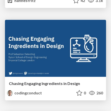
hannesfritz
42
3.1k
Chasing Engaging Ingredients in Design
codingconduct
0
260