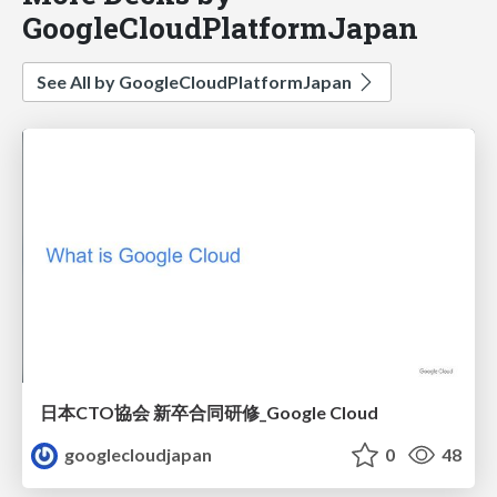
GoogleCloudPlatformJapan
See All by GoogleCloudPlatformJapan
日本CTO協会 新卒合同研修_Google Cloud
googlecloudjapan
0
48