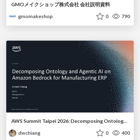
GMOメイクショップ株式会社 会社説明資料
gmomakeshop
0
790
AWS Summit Taipei 2026: Decomposing Ontology and Agentic AI - Using Amazon Bedrock to Bring Living Water to Manufacturing ERP
dwchiang
0
400