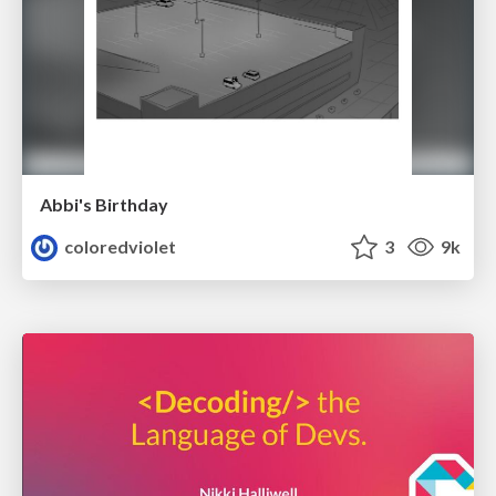
Abbi's Birthday
coloredviolet
3
9k