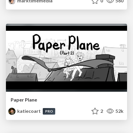
marktimemedia
0
560
Paper Plane
katiecoart
2
52k
PRO