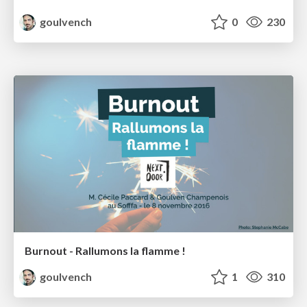
goulvench
0
230
Burnout - Rallumons la flamme !
goulvench
1
310