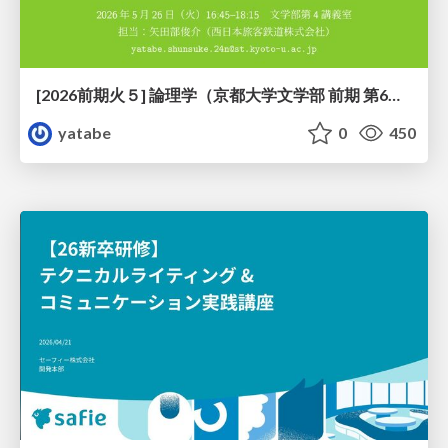
[2026前期火５] 論理学（京都大学文学部 前期 第6回）「かつとまたはの規則」
yatabe
0
450