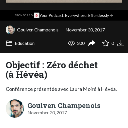
·
Your Podcast. Everywhere. Effortlessly.
→
SPONSORED
Goulven Champenois
November 30, 2017
Education
300
0
Objectif : Zéro déchet
(à Hévéa)
Conférence présentée avec Laura Moiré à Hévéa.
Goulven Champenois
November 30, 2017