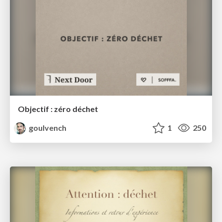
Objectif : zéro déchet
goulvench
1
250