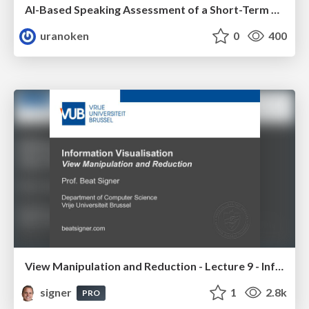
AI-Based Speaking Assessment of a Short-Term Study Abroad Program
uranoken
0
400
View Manipulation and Reduction - Lecture 9 - Information Visualisation (4019538FNR)
signer
1
2.8k
PRO