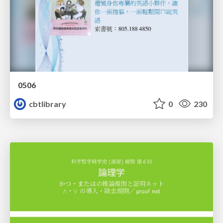
0506
cbtlibrary
0
230