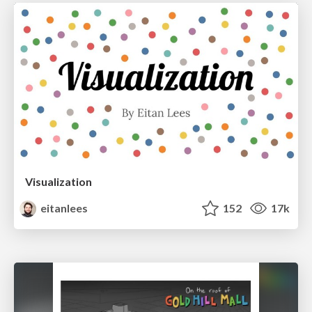
Visualization
eitanlees
152
17k