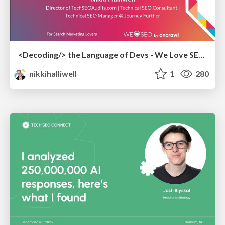
<Decoding/> the Language of Devs - We Love SEO 2024
nikkihalliwell
1
280