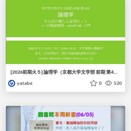
[2026前期火５] 論理学（京都大学文学部 前期 第4回）「 ならば（→）の導入と証明ネット」
yatabe
0
520