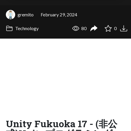
gremito
February 29, 2024
Technology
80
0
Unity Fukuoka 17 - (非公