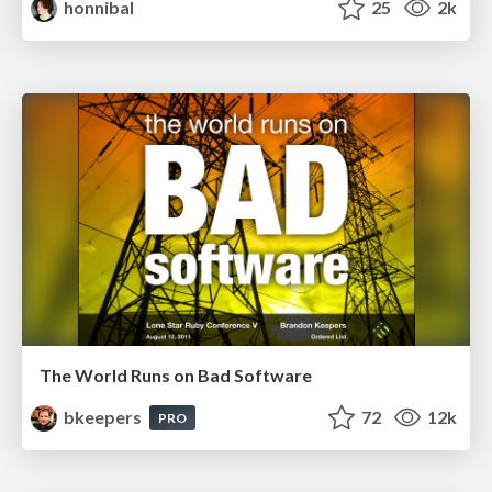
honnibal
25
2k
The World Runs on Bad Software
bkeepers
72
12k
PRO