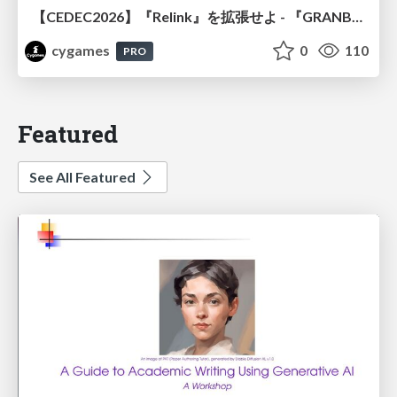
【CEDEC2026】『Relink』を拡張せよ - 『GRANBLUE FANTASY: Relink - Endless Ragnarok』の開発速度と品質を守るCI運用
cygames
0
110
PRO
Featured
See All Featured