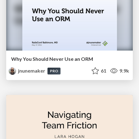
Why You Should Never Use an ORM
jnunemaker
61
9.9k
PRO