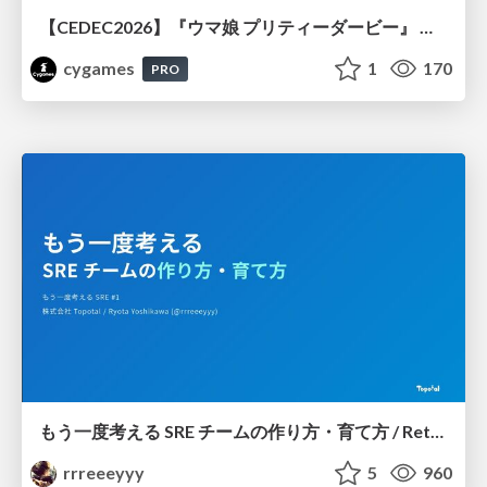
【CEDEC2026】『ウマ娘 プリティーダービー』 英語版のキャラクターの方言や口調をローカライズするための創造的アプローチ
cygames
1
170
PRO
もう一度考える SRE チームの作り方・育て方 / Rethinking SRE #1: Building and Growing SRE Teams
rrreeeyyy
5
960