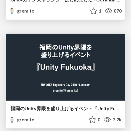
gremito
1
870
福岡のUnity界隈を盛り上げるイベント『Unity Fukuoka』 #edayfuk
gremito
0
3.2k