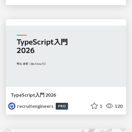
TypeScript入門 2026
recruitengineers
1
120
PRO