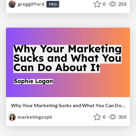
greggifford
0
250
PRO
Why Your Marketing Sucks and What You Can Do About It - Sophie Logan
marketingsoph
0
350