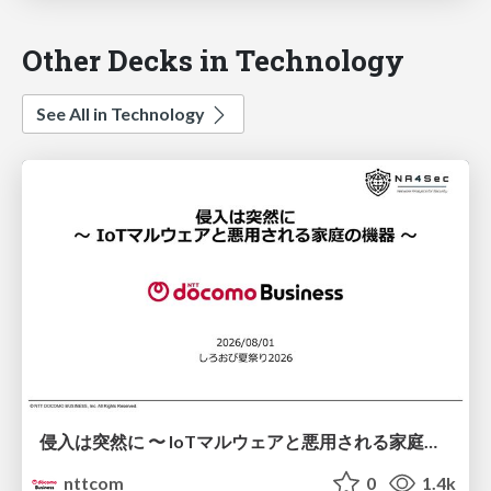
Other Decks in Technology
See All in Technology
侵入は突然に 〜 IoTマルウェアと悪用される家庭の機器 ～ / When Intrusion Strikes: IoT Malware and the Abuse of Home Devices
nttcom
0
1.4k