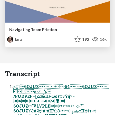
Navigating Team Friction
lara
192
16k
Transcript
ಛू6OJUZ-546OJUZ
ͷ৽ػೳʂ
/FUDPEFͰϦΞϧλΠϜωοτϫʔΫήʔϜ
 ໦ 
6OJUZ'VLVPLB ඇެࣜ
6OJUZϓϩάϥϛϯάɾόΠϒϧ3ൃചه೦Πϕϯτ