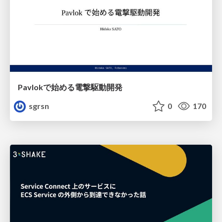
Pavlokで始める電撃駆動開発
sgrsn
0
170