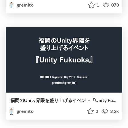
gremito
1
870
福岡のUnity界隈を盛り上げるイベント『Unity Fukuoka』 #edayfuk
gremito
0
3.2k