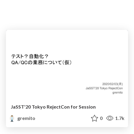
JaSST'20 Tokyo RejectCon for Session
gremito
0
1.7k