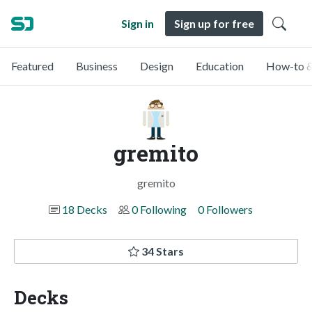
Sign in
Sign up for free
Featured
Business
Design
Education
How-to &
gremito
gremito
18 Decks
0 Following
0 Followers
34 Stars
Decks