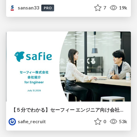
sansan33
7
19k
PRO
【５分でわかる】セーフィー エンジニア向け会社紹介
safie_recruit
0
53k