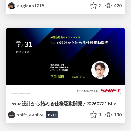
euglena1215
3
420
Issue設計から始める仕様駆動開発 / 20260731 Mizuki Hirata
shift_evolve
1
130
PRO