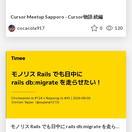
Cursor Meetup Sapporo - Cursor物語 続編
cocacola917
0
120
モノリス Rails でも日中に rails db:migrate を走らせたい！ / Daytime rails db:migrate on Monolithic Rails!