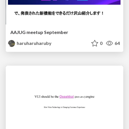
AAJUG meetup September
haruharuharuby
0
64