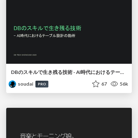
DBのスキルで生き残る技術 - AI時代におけるテーブル設計の勘所
soudai
67
56k
PRO