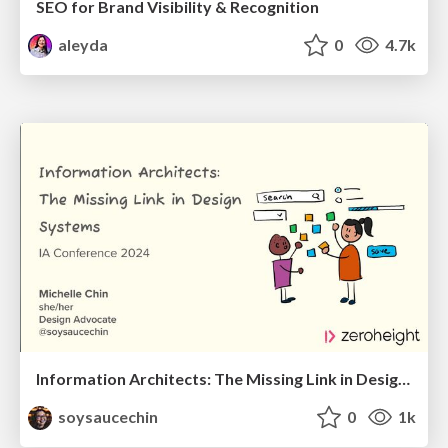
SEO for Brand Visibility & Recognition
aleyda
0
4.7k
Information Architects: The Missing Link in Design Systems
soysaucechin
0
1k