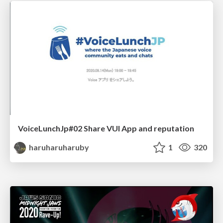
VoiceLunchJp#02 Share VUI App and reputation
haruharuharuby
1
320