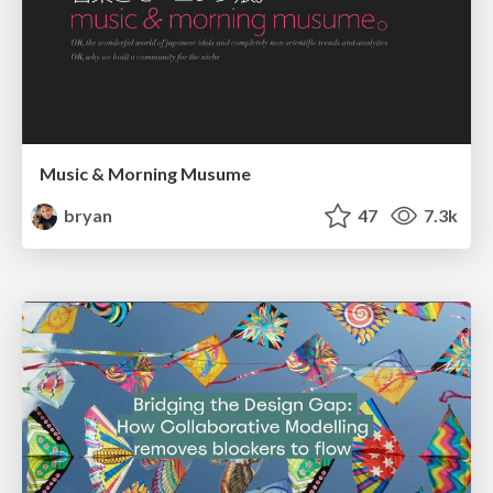
Music & Morning Musume
bryan
47
7.3k