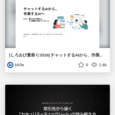
[しろおび夏祭り2026] チャットするAIから、作業するAIへ - 使われ方の変化と、その裏側で起きていること
kk0n
0
1.6k