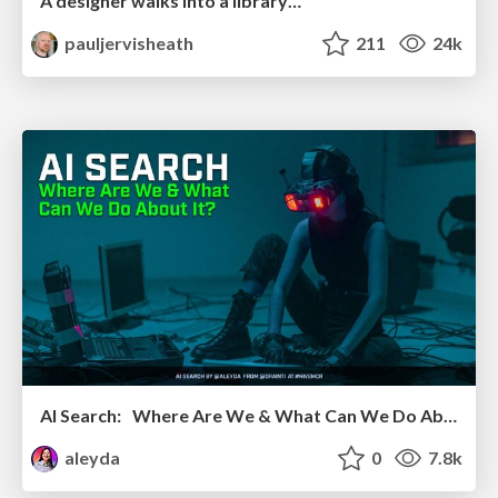
A designer walks into a library…
pauljervisheath
211
24k
AI Search: Where Are We & What Can We Do About It?
aleyda
0
7.8k