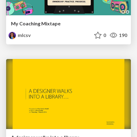
My Coaching Mixtape
mlcsv
0
190