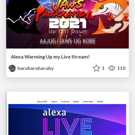
Alexa Warming Up my Live Stream!
haruharuharuby
1
110