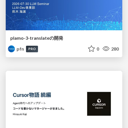
plamo-3-translateの開発
pfn
0
280
PRO