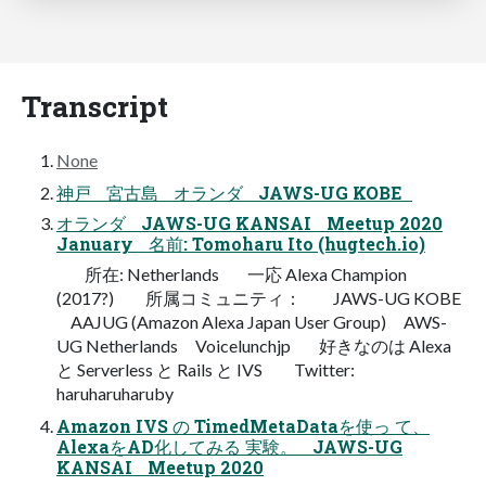
Transcript
None
神戸 宮古島 オランダ JAWS-UG KOBE
オランダ JAWS-UG KANSAI Meetup 2020
January 名前: Tomoharu Ito (hugtech.io)
所在: Netherlands 一応 Alexa Champion
(2017?) 所属コミュニティ： JAWS-UG KOBE
AAJUG (Amazon Alexa Japan User Group) AWS-
UG Netherlands Voicelunchjp 好きなのは Alexa
と Serverless と Rails と IVS Twitter:
haruharuharuby
Amazon IVS の TimedMetaDataを使っ て、
AlexaをAD化してみる 実験。 JAWS-UG
KANSAI Meetup 2020