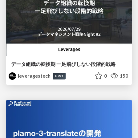
データ組織の転換期 一足飛びしない段階的戦略
leveragestech
0
150
PRO