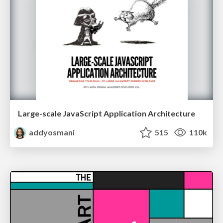
Large-scale JavaScript Application Architecture
addyosmani
515
110k