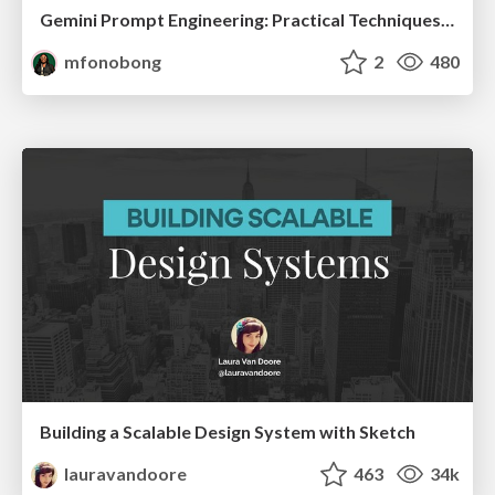
Gemini Prompt Engineering: Practical Techniques for Tangible AI Outcomes
mfonobong
2
480
Building a Scalable Design System with Sketch
lauravandoore
463
34k