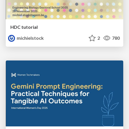
HDC tutorial
michielstock
2
780