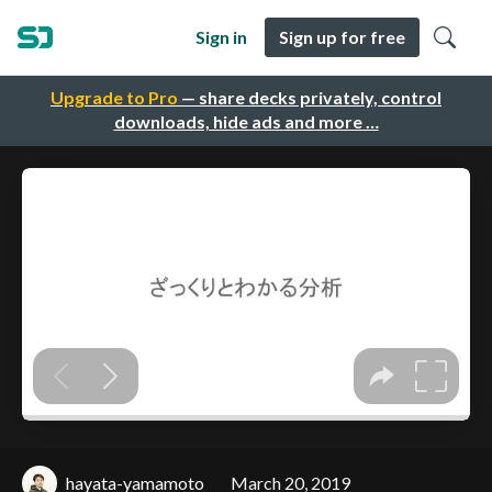
Sign in
Sign up for free
Upgrade to Pro
— share decks privately, control
downloads, hide ads and more …
hayata-yamamoto
March 20, 2019