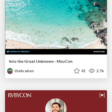
Into the Great Unknown - MozCon
thekraken
41
2.7k