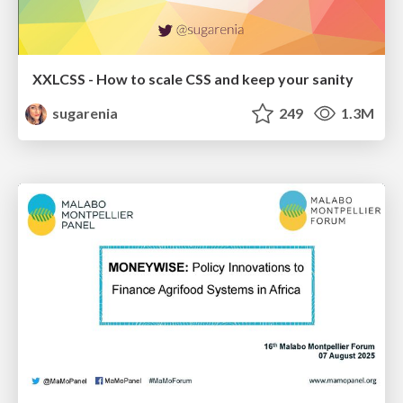
XXLCSS - How to scale CSS and keep your sanity
sugarenia
249
1.3M