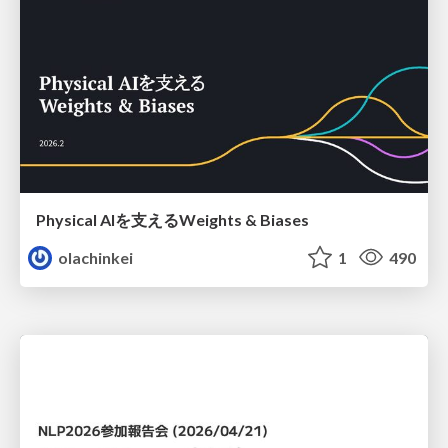
Physical AIを支えるWeights & Biases
olachinkei
1
490