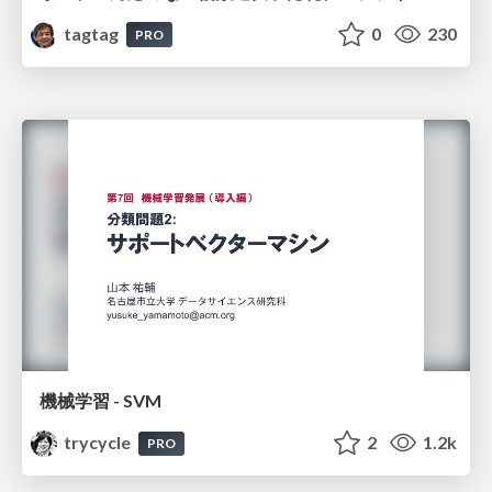
tagtag
0
230
PRO
機械学習 - SVM
trycycle
2
1.2k
PRO