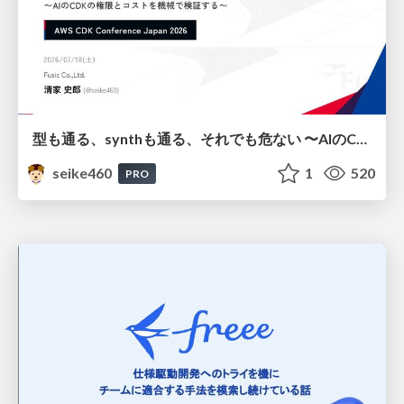
型も通る、synthも通る、それでも危ない 〜AIのCDKの権限とコストを機械で検証する〜 / It Passes Type Checks, It Passes Synth Checks, but It’s Still Risky — Automatically Verifying Permissions and Costs in AI’s CDK —
seike460
1
520
PRO