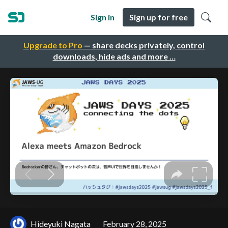
Sign in
Sign up for free
Upgrade to Pro
— share decks privately, control
downloads, hide ads and more …
Hideyuki Nagata
February 28, 2025