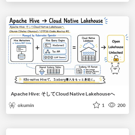
Apache Hive: そしてCloud Native Lakehouseへ
okumin
1
200