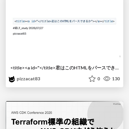
<title><a id="</title>君はこのHTMLをパースできるか"></a></title> #雑LT_study
pizzacat83
0
130