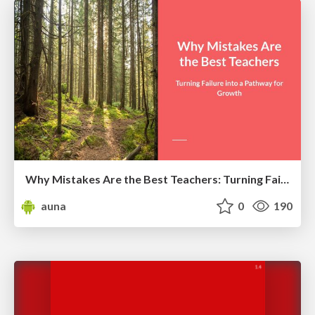
Why Mistakes Are the Best Teachers: Turning Failure into a Pathway for Growth
auna
0
190