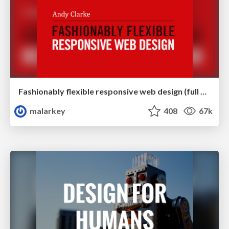
Fashionably flexible responsive web design (full day workshop)
malarkey
408
67k