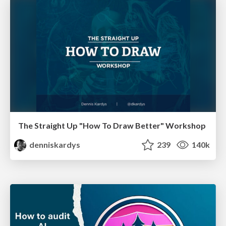
The Straight Up "How To Draw Better" Workshop
denniskardys
239
140k