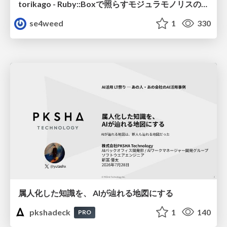
torikago - Ruby::Boxで照らすモジュラモノリスの実行境界
se4weed
1
330
属人化した知識を、 AIが辿れる地図にする
pkshadeck
1
140
PRO