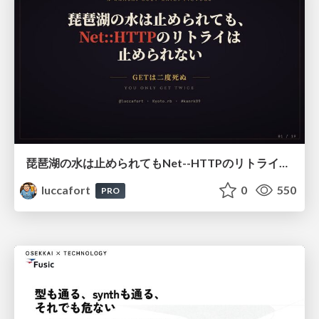
琵琶湖の水は止められてもNet--HTTPのリトライは止められない / You might be able to stop the water flow of Lake Biwa but you can't stop Net::HTTP retries
luccafort
0
550
PRO