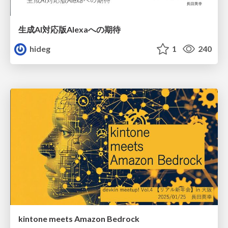
生成AI対応版Alexaへの期待
hideg
1
240
kintone meets Amazon Bedrock