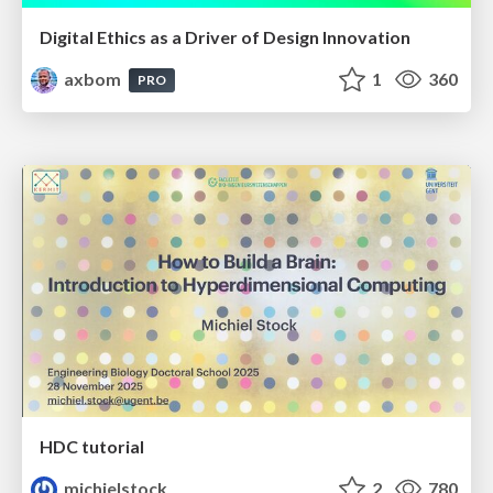
Digital Ethics as a Driver of Design Innovation
axbom
1
360
PRO
HDC tutorial
michielstock
2
780