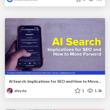
AI Search: Implications for SEO and How to Move Forward - #ShenzhenSEOConference
aleyda
1
1.3k