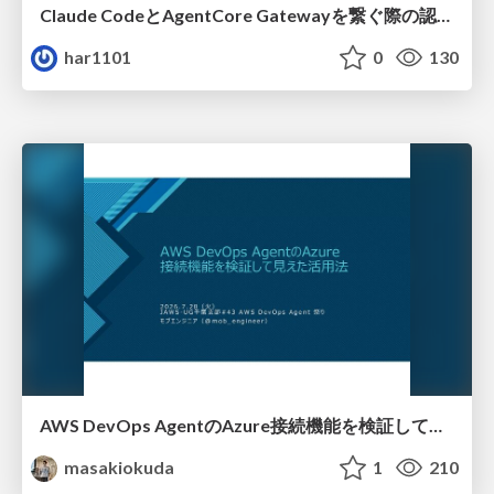
Claude CodeとAgentCore Gatewayを繋ぐ際の認証認可 / Authentication and authorization when connecting Claude Code with AgentCore Gateway
har1101
0
130
AWS DevOps AgentのAzure接続機能を検証して見えた活用法／Use Cases Verified for the AWS DevOps Agent's Azure Connectivity Feature
masakiokuda
1
210