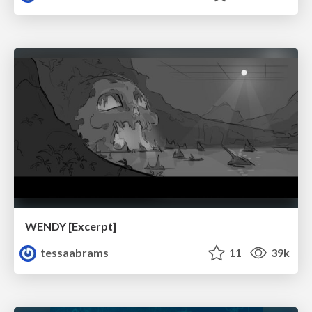
WENDY [Excerpt]
tessaabrams
11
39k