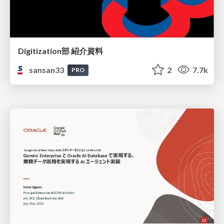
Digitization部 紹介資料
sansan33
2
7.7k
PRO