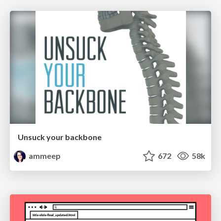
Unsuck your backbone
ammeep
672
58k