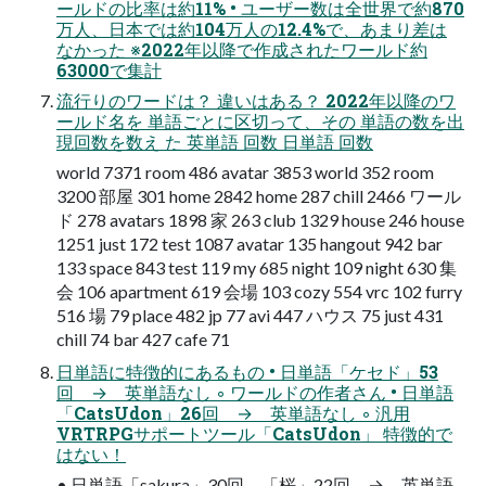
ールドの比率は約11% • ユーザー数は全世界で約870
万人、日本では約104万人の12.4%で、あまり差は
なかった ※2022年以降で作成されたワールド約
63000で集計
流行りのワードは？ 違いはある？ 2022年以降のワ
ールド名を 単語ごとに区切って、その 単語の数を出
現回数を数え た 英単語 回数 日単語 回数
world 7371 room 486 avatar 3853 world 352 room
3200 部屋 301 home 2842 home 287 chill 2466 ワール
ド 278 avatars 1898 家 263 club 1329 house 246 house
1251 just 172 test 1087 avatar 135 hangout 942 bar
133 space 843 test 119 my 685 night 109 night 630 集
会 106 apartment 619 会場 103 cozy 554 vrc 102 furry
516 場 79 place 482 jp 77 avi 447 ハウス 75 just 431
chill 74 bar 427 cafe 71
日単語に特徴的にあるもの • 日単語「ケセド」53
回 → 英単語なし ◦ ワールドの作者さん • 日単語
「CatsUdon」26回 → 英単語なし ◦ 汎用
VRTRPGサポートツール「CatsUdon」 特徴的で
はない！
• 日単語「sakura」30回、「桜」22回 → 英単語