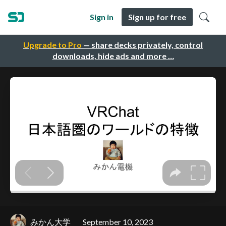
Sign in
Sign up for free
Upgrade to Pro
— share decks privately, control
downloads, hide ads and more …
みかん大学
September 10, 2023