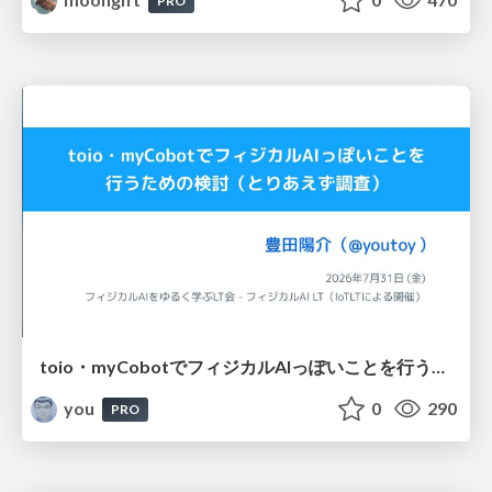
PRO
toio・myCobotでフィジカルAIっぽいことを行うための検討（とりあえず調査） / フィジカルAI LT（IoTLTによる開催）
you
0
290
PRO