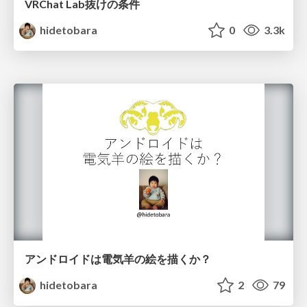
VRChat Lab抜けの条件
hidetobara
0
3.3k
アンドロイドは電気羊の絵を描くか？
hidetobara
2
79