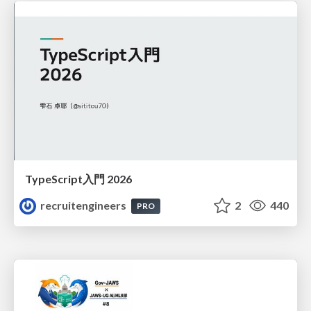
TypeScript入門 2026
recruitengineers
2
440
PRO