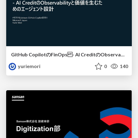
GitHub CopilotのFinOps - AI CreditのObservabilityと価値を生むためのエージェント設計
yuriemori
0
140