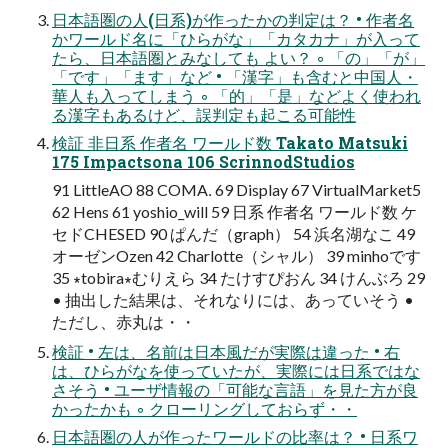
日本語圏の人(日系)が作ったかの判定は？ • 作者名
かワールド名に「ひらがな」「カタカナ」が入って
たら、日本語圏とみなしても よい？ ◦ 「の」「が」
「です」「ます」など • 「漢字」も含むと中国人・
華人も入ってしまう ◦ 「的」「是」などよく使われ
る漢字もあるけど、誤判定も起こる可能性
検証 非日系 作者名 ワールド数 Takato Matsuki
175 Impactsona 106 ScrinnodStudios
91 LittleAO 88 COMA․ 69 Display 67 VirtualMarket5
62 Hens 61 yoshio_will 59 日系 作者名 ワールド数 ケ
セドCHESED 90 ぱんだ（graph） 54 浜名湖なこ 49
オーゼンOzen 42 Charlotte（シャル） 39 minhoです
35 ∗tobira∗むりえら 34 たけすぴおん 34 けんぶろ 29
• 抽出した結果は、それなりには、あっていそう •
ただし、赤丸は・・
検証 • 左は、名前は日本風だが実際は違った • 右
は、ひらがなを使っていたが、実際には日系ではな
さそう • ユーザ情報の「可能な言語」を見た方が良
かったかも ◦ クローリングしておらず・・
日本語圏の人が作ったワールドの比率は？ • 日系ワ