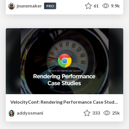
jnunemaker
61
9.9k
PRO
VelocityConf: Rendering Performance Case Studies
addyosmani
333
25k