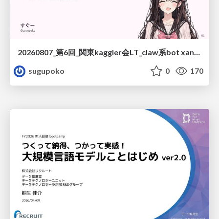
20260807_第6回_関東kaggler会LT_claw系bot xangiと始める、"寂しくない" kaggle
sugupoko
0
170