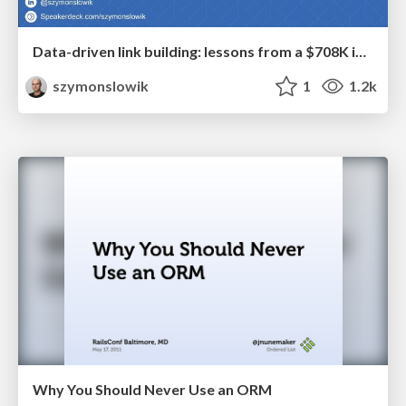
Data-driven link building: lessons from a $708K investment (BrightonSEO talk)
szymonslowik
1
1.2k
Why You Should Never Use an ORM