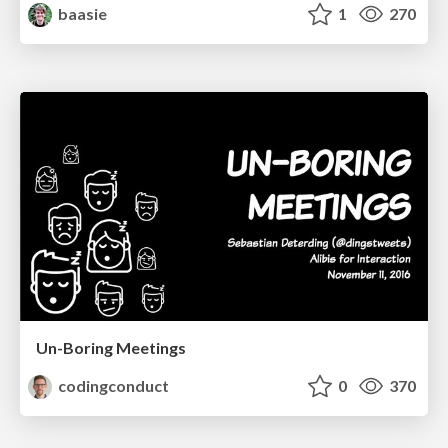
baasie
1
270
Un-Boring Meetings
codingconduct
0
370