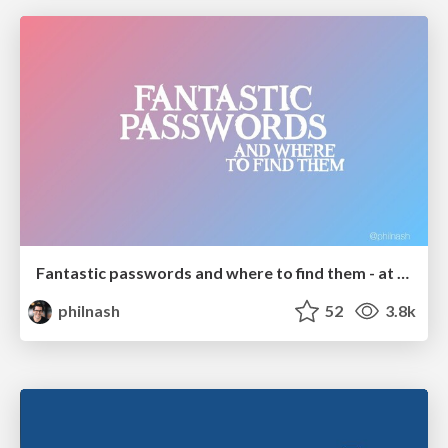
Fantastic passwords and where to find them - at NoRuKo
philnash
52
3.8k