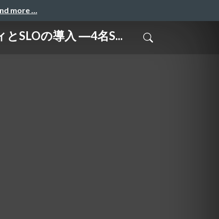
and more …
SLOの導入 ―4名S...