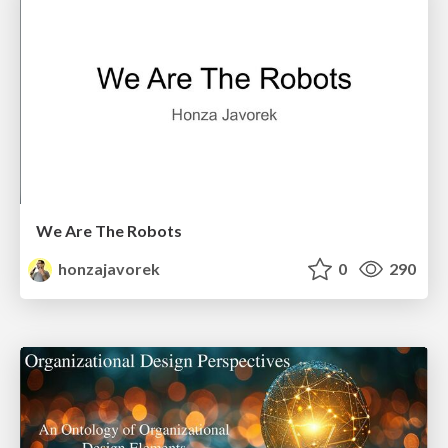
We Are The Robots
honzajavorek
0
290