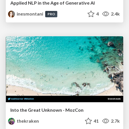
Applied NLP in the Age of Generative AI
inesmontani
4
2.4k
PRO
Into the Great Unknown - MozCon
thekraken
41
2.7k