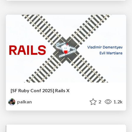
[SF Ruby Conf 2025] Rails X
palkan
2
1.2k