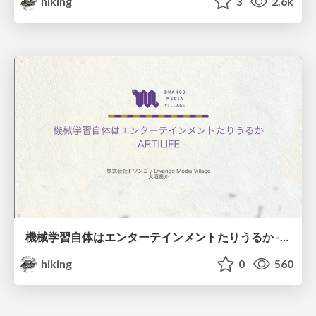
hiking
3
2.6k
機械学習自体はエンターテインメントたりうるか -ARTILIFEの例から-
hiking
0
560