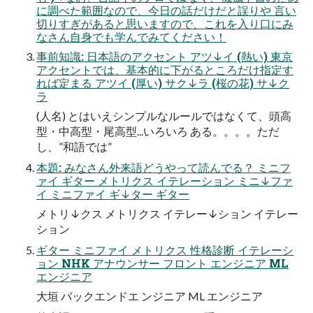
に調べた範囲なので、今日の話だけだと誤りや 言い
切りすぎがあると思いますので、これを入り口にみ
なさん自身でも学んでみてください！
事前知識: 日本語のアクセント アツ↓イ (熱い) 東京
アクセントでは、基本的に下がるところだけ指定す
れば定まる アツイ (厚い) サク↓ラ (桜の花) サ↓ク
ラ
(人名) とはいえシンプルなルールではなくて、頭高
型・中高型・尾高型...いろいろ ある。。。。ただ
し、”和語では”
本題: みなさん外来語どうやって読んでる？ ミニフ
ァイ ギター メトリクス イテレーション ミニ↓ファ
イ ミニファイ ギ↓ター ギター
メトリ↓クス メトリクス イテレー↓ション イテレー
ション
ギター ミニファイ メトリクス 性格診断 イテレーシ
ョン NHK アナウンサー フロント エンジニア ML
エンジニア
大垣 バックエンドエ ンジニア ML エンジニア