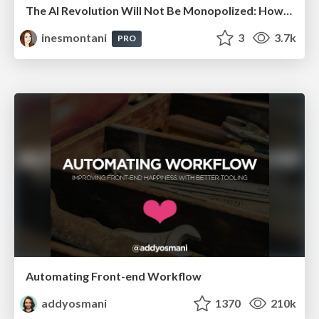
The AI Revolution Will Not Be Monopolized: How open-source beats economies of scale, even for LLMs
inesmontani
3
3.7k
PRO
Automating Front-end Workflow
addyosmani
1370
210k