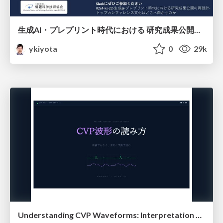
生成AI・プレプリント時代における 研究成果公開の再設計 ― トップカンファレンス文化はどこへ向かうのか / Redesigning the Dissemination of Research Outputs in the Age of Generative AI and Preprints — Where Is the Top-Conference Culture Heading?
ykiyota
0
29k
Understanding CVP Waveforms: Interpretation and Clinical Implications in Anesthesiology