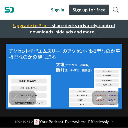
Sign in
Sign up for free
Upgrade to Pro
— share decks privately, control
downloads, hide ads and more …
·
Your Podcast. Everywhere. Effortlessly.
→
SPONSORED