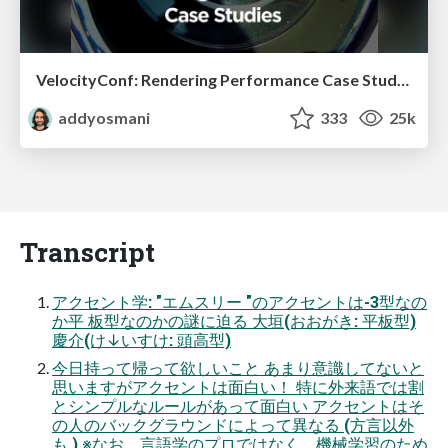
VelocityConf: Rendering Performance Case Studies
addyosmani
333
25k
Transcript
アクセント学: "エムスリー "のアクセントは-3型なの
か平 板型なのかの謎に迫る 大垣(おおがき: 平板型)
慶介(け↓いすけ: 頭高型)
今日持って帰って欲しいこと あまり意識してないと
思いますがアクセントは面白い！ 特に外来語では割
とシンプルなルールがあって面白い アクセントはそ
の人のバックグラウンドによって異なる (方言以外
も ) ※なお、言語学のプロではなく、機械学習のため