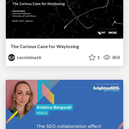
The Curious Case for Waylosing
cassininazir
1
450