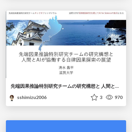
先端因果推論特別研究チームの研究構想と 人間とAIが協働する自律因果探索の展望
sshimizu2006
3
970