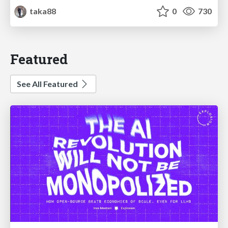
taka88
0
730
Featured
See All Featured