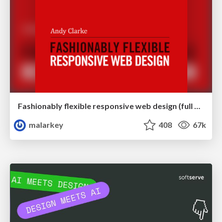
Fashionably flexible responsive web design (full day workshop)
malarkey
408
67k