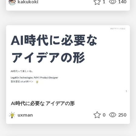
kakukoki
1
140
AI時代に必要な アイデアの形
uxman
0
250