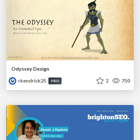
Odyssey Design
rkendrick25
2
750
PRO