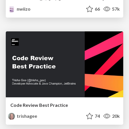
nwiizo
66
57k
Code Review Best Practice
trishagee
74
20k