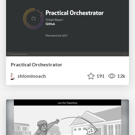
Practical Orchestrator
shlominoach
191
12k