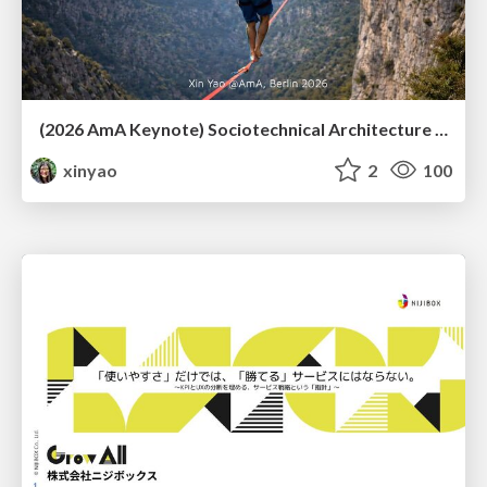
(2026 AmA Keynote) Sociotechnical Architecture - Having your Agile and agility too.pdf
xinyao
2
100