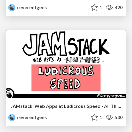
reverentgeek
1
420
JAMstack: Web Apps at Ludicrous Speed - All Things Open 2022
reverentgeek
1
530