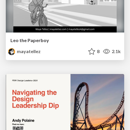
Leo the Paperboy
mayatellez
8
2.1k