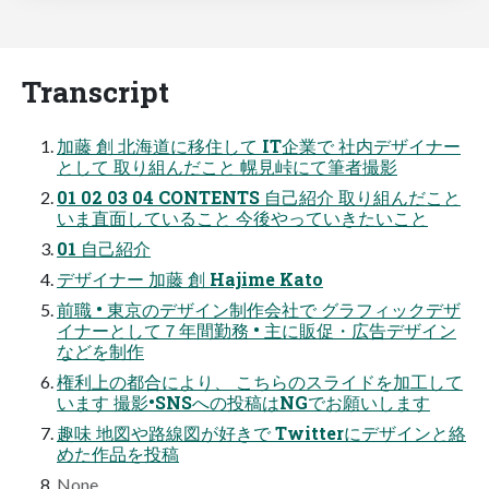
Transcript
加藤 創 北海道に移住して IT企業で 社内デザイナー
として 取り組んだこと 幌見峠にて筆者撮影
01 02 03 04 CONTENTS 自己紹介 取り組んだこと
いま直面していること 今後やっていきたいこと
01 自己紹介
デザイナー 加藤 創 Hajime Kato
前職 • 東京のデザイン制作会社で グラフィックデザ
イナーとして７年間勤務 • 主に販促・広告デザイン
などを制作
権利上の都合により、 こちらのスライドを加工して
います 撮影•SNSへの投稿はNGでお願いします
趣味 地図や路線図が好きで Twitterにデザインと絡
めた作品を投稿
None