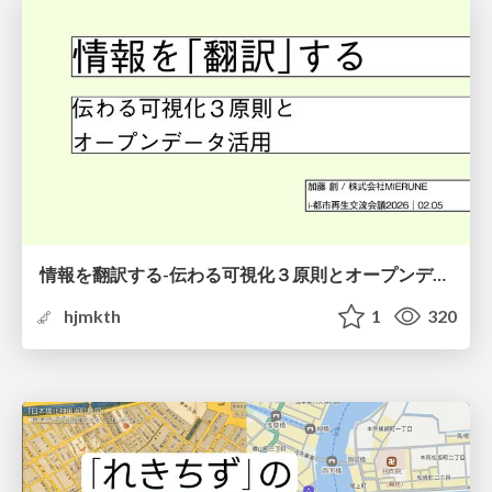
情報を翻訳する-伝わる可視化３原則とオープンデータ活用-
hjmkth
1
320