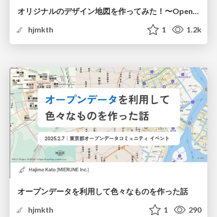
オリジナルのデザイン地図を作ってみた！〜OpenMapTilesとMaputnikを活用した地図スタイル〜
hjmkth
1
1.2k
オープンデータを利用して色々なものを作った話
hjmkth
1
290