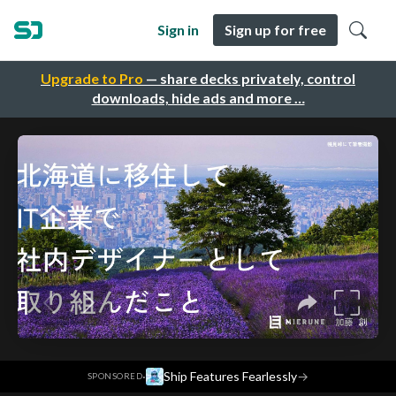
Sign in
Sign up for free
Upgrade to Pro
— share decks privately, control
downloads, hide ads and more …
·
Ship Features Fearlessly
→
SPONSORED