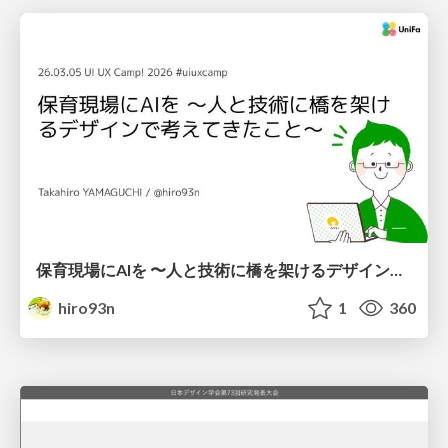
保育現場にAIを 〜人と技術に橋を架けるデザインで考えてきたこと〜 uiuxcamp2026-hoiku-ai-design
hiro93n
1
360