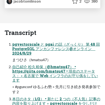
jacobtomlinson
2
380
Transcript
pgvectorscale と pgai の話（ざっくり） 第 48 回
PostgreSQL アンカンファレンス@オンライン
2024/8/29
まつひさ（hmatsu47）
自己紹介 松久裕保（@hmatsu47） •
https://qiita.com/hmatsu47 • 現在のステータ
ス： ◦ 名古屋で Web インフラのお守り係をしてい
ます
◦ #pgunconf ゆるふわ勢 ◦ 先月に引き続き発表参加で
す 2
本日のネタ（1/2） • 新たに 2 つの（不人気）記事の
内容を取り上げます ◦ pgvectorscale を少しだけ