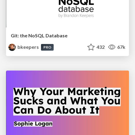
Git: the NoSQL Database
bkeepers
432
67k
PRO