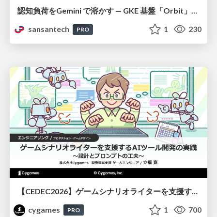
認知負荷をGemini で溶かす — GKE 基盤「Orbit」における AI エージェントの実践
sansantech
1
230
PRO
【CEDEC2026】ゲームシナリオライターを支援するAIツール開発の実践 ― 設計とプロンプトの工夫 ―
cygames
1
700
PRO