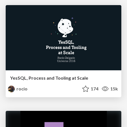
YesSQL, Process and Tooling at Scale
rocio
174
15k