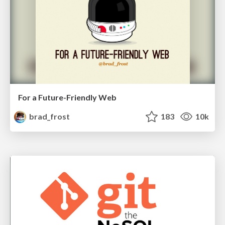
For a Future-Friendly Web
brad_frost
183
10k