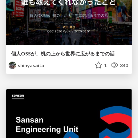
個人OSSが、机の上から世界に広がるまでの話
shinyasaita
1
340