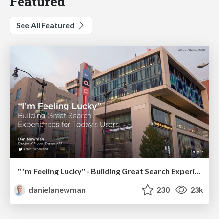
Featured
See All Featured
"I'm Feeling Lucky" - Building Great Search Experiences for Today's Users (#IAC19)
danielanewman
230
23k