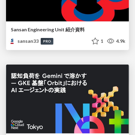
Sansan Engineering Unit 紹介資料
sansan33
1
4.9k
PRO