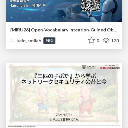
[MIRU26] Open-Vocabulary Intention-Guided Object Detection in Diverse Scenes
keio_smilab
0
130
PRO