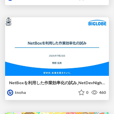
NetBoxを利用した作業効率化の試み_NetDevNight4
tnoha
0
460