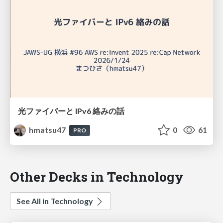
光ファイバーと IPv6 絡みの話
hmatsu47
0
61
PRO
Other Decks in Technology
See All in Technology